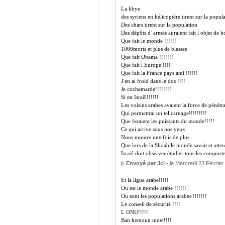
La libye
des syriens en hélicoptère tirent sur la popul
Des chars tirent sur la population
Des dépôts d' armes auraient fait l objet de
Que fait le monde !!!!!!
1000morts et plus de blesses
Que fait Obama !!!!!!!
Que fait l Europe !!!!
Que fait la France pays ami !!!!!!
J en ai froid dans le dos !!!!
Je cochemarde!!!!!!!!
Si en Israël!!!!!!
Les voisins arabes avaient la force de pénétr
Qui permettrai un tel carnage!!!!!!!!!
Que feraient les puissants du monde!!!!!
Ce qui arrive sous nos yeux
Nous montre une fois de plus
Que lors de la Shoah le monde savait et attend
Israël doit observer étudier tous les comport
Envoyé par Jcl
- le Mercredi 23 Février
Et la ligue arabe!!!!!
Ou est le monde arabe !!!!!!
Ou sont les populations arabes !!!!!!!
Le conseil de sécurité !!!!
L ONU!!!!!
Ban kemoun muet!!!!