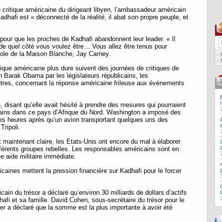
 critique américaine du dirigeant libyen, l’ambassadeur américain
hafi est « déconnecté de la réalité, il abat son propre peuple, et
pour que les proches de Kadhafi abandonnent leur leader. « Il
 de quel côté vous voulez être… Vous allez être tenus pour
role de la Maison Blanche, Jay Carney.
·
·
orique américaine plus dure suivent des journées de critiques de
n Barak Obama par les législateurs républicains, les
tres, concernant la réponse américaine frileuse aux événements
, disant qu’elle avait hésité à prendre des mesures qui pourraient
cains dans ce pays d’Afrique du Nord. Washington a imposé des
ues heures après qu’un avion transportant quelques uns des
Tripoli.
t maintenant claire, les Etats-Unis ont encore du mal à élaborer
fférents groupes rebelles. Les responsables américains sont en
e aide militaire immédiate.
caines mettent la pression financière sur Kadhafi pour le forcer
in du trésor a déclaré qu’environ 30 milliards de dollars d’actifs
afi et sa famille. David Cohen, sous-secrétaire du trésor pour le
ier a déclaré que la somme est la plus importante à avoir été