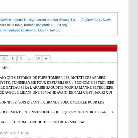
évères contre la Libye auront un effet dissuasif à...
-
Guysen Israel News
ors de la table, Kadhafi doit partir »
-
Juif.org
ernementales éclatent au Liban
-
Juif.org
1
2
3
...
15
►
LAIR:
IRAN) QUI S EFFORCE DE FAIRE TOMBER LES DICTATEURS ARABES
GYPTE, TUNISIE,LYBIE POUR DESTABILISER L ECONOMIE PETROLIERE
R LE GATEAU SERA L ARABIE SAOUDITE POUR SA MANNE PETROLIERE.
É AVEC LE LIBAN!!UNE SEMAINE AVANT BEN ALI C EST HARIRI QUI
S SUNNITES) SOIS DISANT LA GRANDE SOEUR MODELE POUR LES
ROCHEMENTS INTENSIFS DEPUIS QUELQUES MOIS ENTRE L IRAN , LA
AIRE , ET LE RAPPORT DU TSL CONTRE NASRALLAH.
évrier 2011 à 11:04