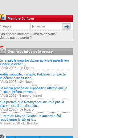
Membre Juif.org
Pas encore membre ? Inscrivez-vous!
Mot de passe perdu ?
Dernières infos de la presse
En Israël, le meurtre d\\\'un activiste palestinien
relance le débat...
7 Août 2026 -
Le Figaro
Arabie saoudite, Turquie, Pakistan : un pacte
de défense inédit face...
7 Août 2026 -
i24 News
Un média proche de l’opposition affirme que le
Guide suprême iranien...
7 Août 2026 -
Times of Israel
« La preuve que Netanyahou ne veut pas la
paix » : Israël continue de...
3 Août 2026 -
Le Figaro
Guerre au Moyen-Orient: un accord a été
trouvé entre Israël et le...
31 Juillet 2026 -
DHNet.be