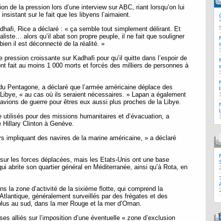
ion de la pression lors d’une interview sur ABC, riant lorsqu’on lui
insistant sur le fait que les libyens l’aimaient.
hafi, Rice a déclaré : « ça semble tout simplement délirant. Et
naliste… alors qu’il abat son propre peuple, il ne fait que souligner
bien il est déconnecté de la réalité. »
pression croissante sur Kadhafi pour qu’il quitte dans l’espoir de
nt fait au moins 1 000 morts et forcés des milliers de personnes à
 du Pentagone, a déclaré que l’armée américaine déplace des
 Libye, « au cas où ils seraient nécessaires. » Lapan a également
 avions de guerre pour êtres eux aussi plus proches de la Libye.
e utilisés pour des missions humanitaires et d’évacuation, a
e Hillary Clinton à Genève.
ours impliquant des navires de la marine américaine, » a déclaré
sur les forces déplacées, mais les Etats-Unis ont une base
qui abrite son quartier général en Méditerranée, ainsi qu’à Rota, en
ns la zone d’activité de la sixième flotte, qui comprend la
 Atlantique, généralement surveillés par des frégates et des
 plus au sud, dans la mer Rouge et la mer d’Oman.
es alliés sur l’imposition d’une éventuelle « zone d’exclusion