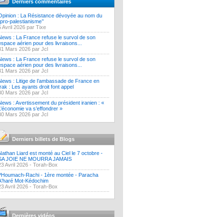
Derniers commentaires
Opinion : La Résistance dévoyée au nom du
‘’pro-palestianisme’’
5 Avril 2026 par Tixe
News : La France refuse le survol de son
espace aérien pour des livraisons...
31 Mars 2026 par Jcl
News : La France refuse le survol de son
espace aérien pour des livraisons...
31 Mars 2026 par Jcl
News : Litige de l’ambassade de France en
Irak : Les ayants droit font appel
30 Mars 2026 par Jcl
News : Avertissement du président iranien : «
L’économie va s’effondrer »
30 Mars 2026 par Jcl
Derniers billets de Blogs
Nathan Liard est monté au Ciel le 7 octobre -
SA JOIE NE MOURRA JAMAIS
23 Avril 2026 -
Torah-Box
?Houmach-Rachi - 1ère montée - Paracha
A'haré Mot-Kédochim
23 Avril 2026 -
Torah-Box
Dernières vidéos