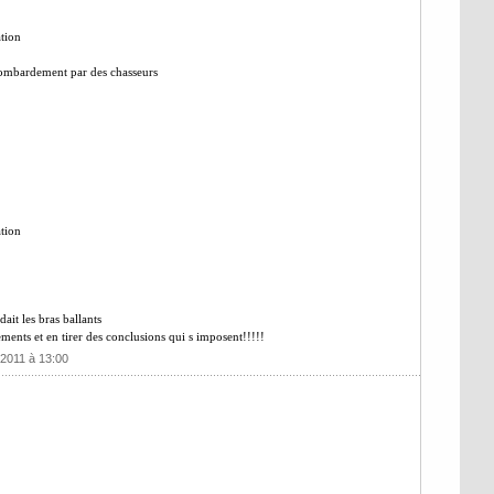
ation
 bombardement par des chasseurs
ation
ait les bras ballants
ements et en tirer des conclusions qui s imposent!!!!!
 2011 à 13:00