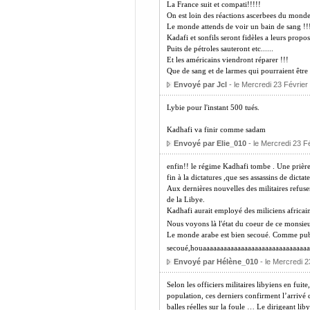
La France suit et compati!!!!!
On est loin des réactions ascerbees du mond
Le monde attends de voir un bain de sang !!
Kadafi et sonfils seront fidèles a leurs propos.
Puits de pétroles sauteront etc......
Et les américains viendront réparer !!!
Que de sang et de larmes qui pourraient être 
Envoyé par Jcl
- le Mercredi 23 Février
Lybie pour l'instant 500 tués.
Kadhafi va finir comme sadam
Envoyé par Elie_010
- le Mercredi 23 F
enfin!! le régime Kadhafi tombe . Une prière
fin à la dictatures ,que ses assassins de dictat
Aux dernières nouvelles des militaires refusen
de la Libye.
Kadhafi aurait employé des miliciens africains 
Nous voyons là l'état du coeur de ce monsie
Le monde arabe est bien secoué. Comme pub "
secoué,houaaaaaaaaaaaaaaaaaaaaaaaaaaaaaa
Envoyé par Hélène_010
- le Mercredi 2
Selon les officiers militaires libyiens en fui
population, ces derniers confirment l’arrivé 
balles réelles sur la foule … Le dirigeant l