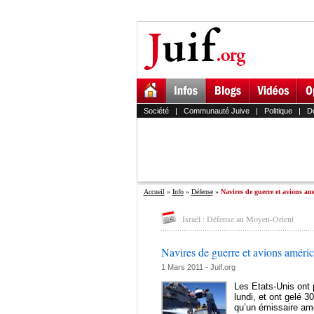
Société
|
Communauté Juive
|
Politique
|
D
Accueil
»
Info
»
Défense
»
Navires de guerre et avions amé
Israël : Défense au Moyen-Orient
Navires de guerre et avions améric
1 Mars 2011 - Juif.org
Les Etats-Unis ont 
lundi, et ont gelé 3
qu’un émissaire am