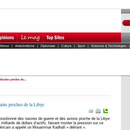
éfense
|
Antisémitisme
|
Diplomatie
|
Culture
|
Sport
|
Sciences & Technologies
ricains proches de...
ains proches de la Libye
positionné des navires de guerre et des avions proche de la Libye
0 milliards de dollars d’actifs, faisant monter la pression sur ce
éricain a appelé un Mouammar Kadhafi « délirant ».