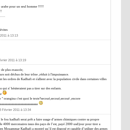
e arabe pour un seul homme !!!!!
!!
.....
évites
 2011 à 13:13
évrier 2011 à 13:19
 de plus exaucée;
eurs soit déchus de leur trône ,réduit à l'impuissance.
t les ordres de Kadhafi et s'allient avec la population civile dans certaines villes
qui n' hésiteraient pas a tirer sur des enfants.
ur
 orangina c'est quoi le texte?secoué,secoué,secoué ,encore
aaaaaaaaaaaaaaaaaaaaaaaaaaa
3 Février 2011 à 13:34
te, le fou kadhafi serai prêt a faire usage d’armes chimiques contre sa propre
de 4000 mercenaires issus des pays de l’est, payé 2000 usd/jour pour tirer a
ibyen Mouammar Kadhafi a montré qu’il est disposé et capable d’utiliser des armes