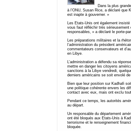
Dans la plus grande
à l’ONU, Susan Rice, a déclaré que Kad
est inapte à gouverner. »
Les Etats-Unis ont également insisté 
vous faut réfléchir très sérieusement
responsables, » a déclaré le porte-pa
Les préparations militaires et la rhét
l’administration du président américai
commentateurs conservateurs et d’au
en Libye.
L’administration a défendu sa réponse
mettre en danger les citoyens améri
sanctions à la Libye vendredi, quelq
derniers américains se soit envolé de 
Bien que leur position sur Kadhafi soi
une politique cohérente envers les di
contact avec eux, mais ont exclu tout
Pendant ce temps, les autorités améri
au départ.
Un responsable du département américa
ont été bloqués aux Etats-Unis à Kadh
terrorisme et le renseignement financ
bloquée.