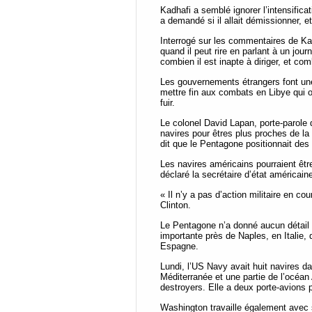
Kadhafi a semblé ignorer l’intensificat
a demandé si il allait démissionner, et 
Interrogé sur les commentaires de Kad
quand il peut rire en parlant à un jour
combien il est inapte à diriger, et com
Les gouvernements étrangers font une 
mettre fin aux combats en Libye qui o
fuir.
Le colonel David Lapan, porte-parole
navires pour êtres plus proches de la
dit que le Pentagone positionnait des
Les navires américains pourraient êtr
déclaré la secrétaire d’état américain
« Il n’y a pas d’action militaire en c
Clinton.
Le Pentagone n’a donné aucun détail 
importante près de Naples, en Italie, 
Espagne.
Lundi, l’US Navy avait huit navires da
Méditerranée et une partie de l’océan
destroyers. Elle a deux porte-avions
Washington travaille également avec s