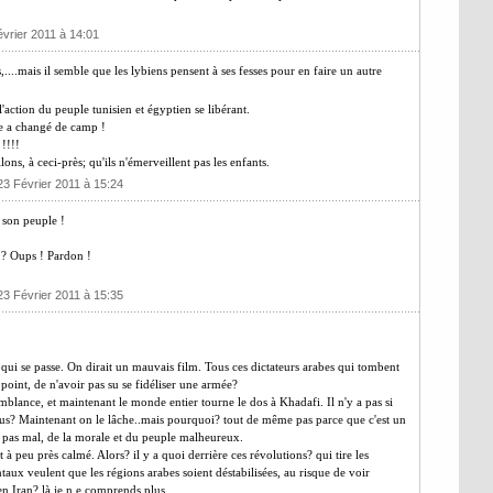
évrier 2011 à 14:01
,....mais il semble que les lybiens pensent à ses fesses pour en faire un autre
l'action du peuple tunisien et égyptien se libérant.
me a changé de camp !
!!!!
ons, à ceci-près; qu'ils n'émerveillent pas les enfants.
23 Février 2011 à 15:24
 son peuple !
s ? Oups ! Pardon !
23 Février 2011 à 15:35
qui se passe. On dirait un mauvais film. Tous ces dictateurs arabes qui tombent
oint, de n'avoir pas su se fidéliser une armée?
lance, et maintenant le monde entier tourne le dos à Khadafi. Il n'y a pas si
 nous? Maintenant on le lâche..mais pourquoi? tout de même pas parce que c'est un
nt pas mal, de la morale et du peuple malheureux.
à peu près calmé. Alors? il y a quoi derrière ces révolutions? qui tire les
ntaux veulent que les régions arabes soient déstabilisées, au risque de voir
en Iran? là je n e comprends plus...