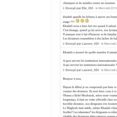
chimiques et de missiles contre ses ennemis.
Envoyé par Elie_010
- le Mercredi 23 F
khadafi appelle les lybiens à sauver ses fesses
usage !!!!
Khadafi nous a bien fait rire quand il saluait 
C'est étrange, quand ça lui arrive, son lyris
Il manque tout à fait d'humour et de fairplay 
Les dictateurs ressemblent à des lacher de ball
Envoyé par Laurent_033
- le Mercredi 
Khadafi a montré de quelle manière il aimait
A quoi servent les institutions internationale
A qui servent les institutions internationales ?
Envoyé par Laurent_033
- le Mercredi 
Bonjour à tous,
Depuis le début je ne comprends pas bien ce 
comme des dominos. Ils sont donc cons à ce p
Obama a lâché Moubarak, selon toute vraisemb
longtemps, il était en visite officielle chez
horrible dictateur, nos dirigeants s'en foute
Le Maghreb était stable, même Khadafi s'était 
ficelles? Les islamistes? les dirigeants occide
s'établir des dictatures théocratiques comme 