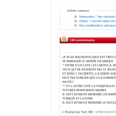
Articles connexes
Netanyahou : "des sanctions s
Clinton : « aucune option est h
Des manifestations anti-gouv
148 commentaires
LE PLAN MACHIAVELIQUE EST TRES C
SE PARTAGER LE MONDE ISLAMIQUE
"" ENTRE D UN COTE LES CHIITES (L 
CEUX QUI NE JOUERONT PAS LE JEU(E
ET DONC L OCCIDENT) ,LA CERISE SU
FAUT PAS OUBLIER QUE CA A COMMENC
SAUTE!!
""" ET L AUTRE COTE LA TURQUIE(LE
FUTURES DEMOCRATIE ARABES.
IL FAUT AVOIR EN MEMOIRE LES RAPP
TURQUIE ET LA SYRIE.
IL FAUT AVOIR EN MEMOIRE LE NUCLE
Envoyé par Yoel_002
- le Mercredi 23 F