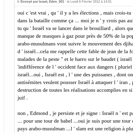
Envoyé par Israel, Eden_001
- le Lundi 6 Février 2012 à 14:01
oui c 'est vrai , qu ' il y a les élections , mais crois-tu
dans la bataille comme ça ... moi je n ' y crois pas au
tu qu ' Israël va se lancer dans le brouillard , alors q
manque de masques à gaz pour près de 50% de la popu
arabo-musulmans vont suivre le mouvement des djihadj
d ' israël...cela me rappelle cette fable de jean de la 
malades de la peste " et le harro sur le baudet ( israël 
'indifférence de l ' occident face aux dangers ( pluriel 
israël...oui , Israël est , l ' une des puissanes , dont o
antisémites veulent pousser Israël à attaquer l ' iran , 
destruction de toutes les réalisations accomplies en s
juif .
non , Edmond , je persiste et je signe : Israël n ' es
... pour une tour de babel ...oui je suis pour une tou
pays arabo-musulman ...l ' slam est une religion à plusi