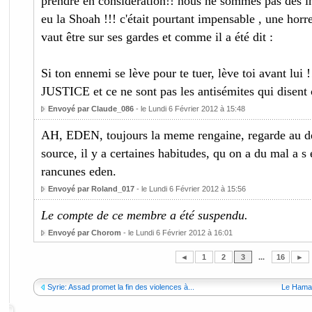
prendre en considération!! nous ne sommes pas des i
eu la Shoah !!! c'était pourtant impensable , une horre
vaut être sur ses gardes et comme il a été dit :
Si ton ennemi se lève pour te tuer, lève toi avant lui !!
JUSTICE et ce ne sont pas les antisémites qui disent c
Envoyé par Claude_086
- le Lundi 6 Février 2012 à 15:48
AH, EDEN, toujours la meme rengaine, regarde au deb
source, il y a certaines habitudes, qu on a du mal a s 
rancunes eden.
Envoyé par Roland_017
- le Lundi 6 Février 2012 à 15:56
Le compte de ce membre a été suspendu.
Envoyé par Chorom
- le Lundi 6 Février 2012 à 16:01
◄
1
2
3
...
16
►
Syrie: Assad promet la fin des violences à...
Le Hamas