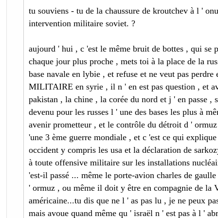
tu souviens - tu de la chaussure de kroutchev à l ' on
intervention militaire soviet. ?
aujourd ' hui , c 'est le même bruit de bottes , qui se 
chaque jour plus proche , mets toi à la place de la ru
base navale en lybie , et refuse et ne veut pas perdre
MILITAIRE en syrie , il n ' en est pas question , et avec
pakistan , la chine , la corée du nord et j ' en passe , s
devenu pour les russes l ' une des bases les plus à mê
avenir prometteur , et le contrôle du détroit d ' ormuz
'une 3 ème guerre mondiale , et c 'est ce qui explique l
occident y compris les usa et la déclaration de sarkozy
à toute offensive militaire sur les installations nucléai
'est-il passé ... même le porte-avion charles de gaulle 
' ormuz , ou même il doit y être en compagnie de la V
américaine...tu dis que ne l ' as pas lu , je ne peux pas
mais avoue quand même qu ' israël n ' est pas à l ' abr