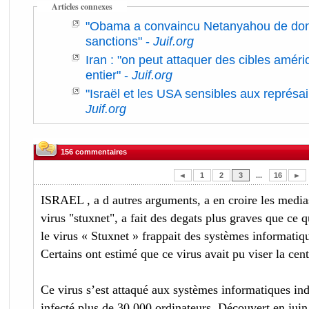
Articles connexes
"Obama a convaincu Netanyahou de don
sanctions"
-
Juif.org
Iran : "on peut attaquer des cibles amér
entier"
-
Juif.org
"Israël et les USA sensibles aux représai
Juif.org
156 commentaires
◄
1
2
3
...
16
►
ISRAEL , a d autres arguments, a en croire les medias
virus "stuxnet", a fait des degats plus graves que ce q
le virus « Stuxnet » frappait des systèmes informatique
Certains ont estimé que ce virus avait pu viser la cen
Ce virus s’est attaqué aux systèmes informatiques indus
infecté plus de 30 000 ordinateurs. Découvert en juin