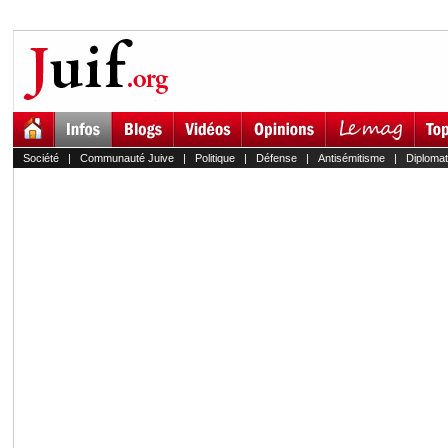
Société
|
Communauté Juive
|
Politique
|
Défense
|
Antisémitisme
|
Diplomat