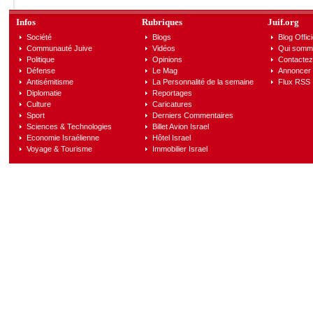
Infos
Rubriques
Juif.org
Société
Blogs
Blog Offici
Communauté Juive
Vidéos
Qui somm
Politique
Opinions
Contactez
Défense
Le Mag
Annoncer s
Antisémitisme
La Personnalité de la semaine
Flux RSS
Diplomatie
Reportages
Culture
Caricatures
Sport
Derniers Commentaires
Sciences & Technologies
Billet Avion Israel
Economie Israélienne
Hôtel Israel
Voyage & Tourisme
Immobilier Israel