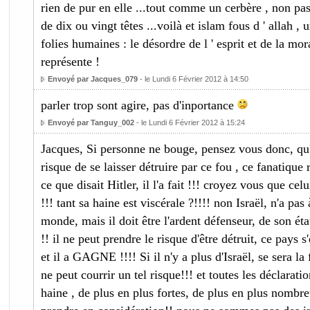
rien de pur en elle ...tout comme un cerbère , non pas 
de dix ou vingt têtes ...voilà et islam fous d ' allah ,
folies humaines : le désordre de l ' esprit et de la mora
représente !
Envoyé par Jacques_079
- le Lundi 6 Février 2012 à 14:50
parler trop sont agire, pas d'inportance
Envoyé par Tanguy_002
- le Lundi 6 Février 2012 à 15:24
Jacques, Si personne ne bouge, pensez vous donc, qu'
risque de se laisser détruire par ce fou , ce fanatique
ce que disait Hitler, il l'a fait !!! croyez vous que celu
!!! tant sa haine est viscérale ?!!!! non Israël, n'a pa
monde, mais il doit être l'ardent défenseur, de son ét
!! il ne peut prendre le risque d'être détruit, ce pays 
et il a GAGNE !!!! Si il n'y a plus d'Israël, se sera la 
ne peut courrir un tel risque!!! et toutes les déclarati
haine , de plus en plus fortes, de plus en plus nombreu