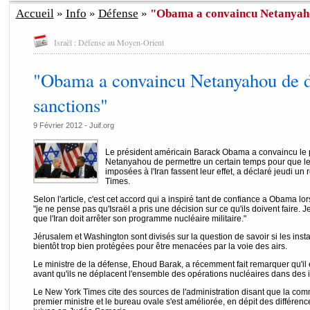
Accueil
»
Info
»
Défense
»
"Obama a convaincu Netanyahou
Israël : Défense au Moyen-Orient
"Obama a convaincu Netanyahou de d
sanctions"
9 Février 2012 - Juif.org
Le président américain Barack Obama a convaincu le 
Netanyahou de permettre un certain temps pour que le
imposées à l'Iran fassent leur effet, a déclaré jeudi 
Times.
Selon l'article, c'est cet accord qui a inspiré tant de confiance a Obama l
"je ne pense pas qu'Israël a pris une décision sur ce qu'ils doivent faire.
que l'Iran doit arrêter son programme nucléaire militaire."
Jérusalem et Washington sont divisés sur la question de savoir si les insta
bientôt trop bien protégées pour être menacées par la voie des airs.
Le ministre de la défense, Ehoud Barak, a récemment fait remarquer qu'il es
avant qu'ils ne déplacent l'ensemble des opérations nucléaires dans des i
Le New York Times cite des sources de l'administration disant que la com
premier ministre et le bureau ovale s'est améliorée, en dépit des différenc