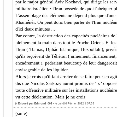
par le major général Aviv Kochavi, qui dirige les se
militaire israélien : l'Iran possède de quoi fabriquer 
L'assemblage des éléments ne dépend plus que d'une d
Khaménéi. On peut donc bien parler de l'Iran nucléai
d'ici deux minutes ...
Par contre, la destruction des capacités nucléaires de l
pleinement la main dans tout le Proche-Orient. Et les
l'Iran ( 'Hamas, Djihâd Islamique, Hezbollah ), privé
qu'ils reçoivent de Téhéran ( armement, financement,
encadrement ), pedraient beaucoup de leur dangerosit
envisageable de les liquider.
Alors je crois qu'il faut arrêter de se faire peur en ag
dis que Nicolas Sarkozy aurait promis de " s ' oppose
toute offensive militaire sur les installations nucléaire
vu cette déclaration. Mais je ne crois
Envoyé par Edmond_002
- le Lundi 6 Février 2012 à 07:33
(suite)