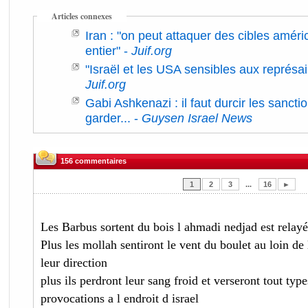
Articles connexes
Iran : "on peut attaquer des cibles amér
entier"
-
Juif.org
"Israël et les USA sensibles aux représai
Juif.org
Gabi Ashkenazi : il faut durcir les sancti
garder...
-
Guysen Israel News
156 commentaires
1
2
3
...
16
►
Les Barbus sortent du bois l ahmadi nedjad est relayé
Plus les mollah sentiront le vent du boulet au loin de 
leur direction
plus ils perdront leur sang froid et verseront tout type
provocations a l endroit d israel