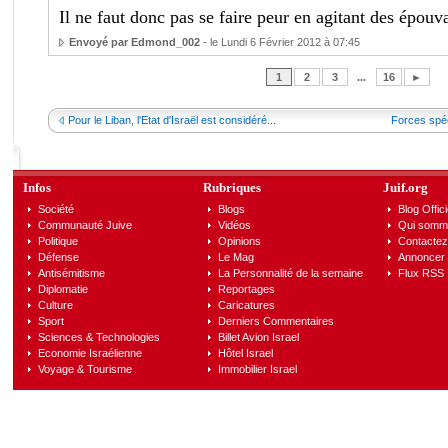
Il ne faut donc pas se faire peur en agitant des épouva
Envoyé par Edmond_002
- le Lundi 6 Février 2012 à 07:45
1
2
3
...
16
►
Pour le Liban, l'Etat d'Israël est considéré...
Forces spéc
Infos
Rubriques
Juif.org
Société
Blogs
Blog Offici
Communauté Juive
Vidéos
Qui somm
Politique
Opinions
Contactez
Défense
Le Mag
Annoncer s
Antisémitisme
La Personnalité de la semaine
Flux RSS
Diplomatie
Reportages
Culture
Caricatures
Sport
Derniers Commentaires
Sciences & Technologies
Billet Avion Israel
Economie Israélienne
Hôtel Israel
Voyage & Tourisme
Immobilier Israel