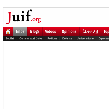
Société
|
Communauté Juive
|
Politique
|
Défense
|
Antisémitisme
|
Diplomat