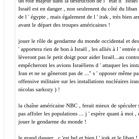
un rôle majeur dans la destruction de l ' état d ' Israël
Israël est en danger , non seulement du côté du liban ,
de l ' égypte , mais également de l ' irak , très bien 
avant le départ des troupes américaines !
jouer le rôle de gendarme du monde occidental et des
' apportera rien de bon à Israël , les alliés à l ' entrée
lèveront pas le petit doigt pour aider Israël...au contrai
empêcheront les avions Israëliens d ' attaquer les insta
Iran et ne se gêneront pas de ..." s ' opposer même par
offensive militaire sur les installations nucléaires ira
nicolas sarkozy ) !
la chaîne américaine NBC , ferait mieux de spéculer su
pas affoler les populations ... j ' espère quant à moi , 
jouer le gendarme du monde !
le grand danger , c 'est bel et bien l ' irak et le liban !