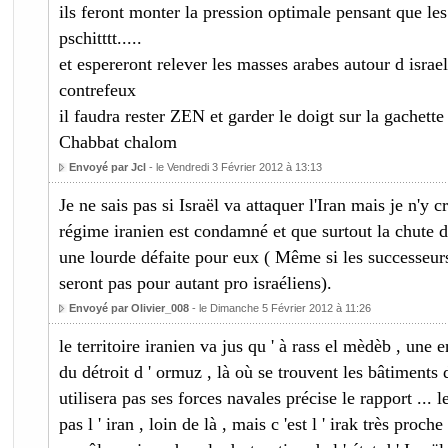
ils feront monter la pression optimale pensant que le
pschitttt.....
et espereront relever les masses arabes autour d israe
contrefeux
il faudra rester ZEN et garder le doigt sur la gachette
Chabbat chalom
Envoyé par Jcl
- le Vendredi 3 Février 2012 à 13:13
Je ne sais pas si Israël va attaquer l'Iran mais je n'y c
régime iranien est condamné et que surtout la chute 
une lourde défaite pour eux ( Même si les successeur
seront pas pour autant pro israéliens).
Envoyé par Olivier_008
- le Dimanche 5 Février 2012 à 11:26
le territoire iranien va jus qu ' à rass el mèdèb , une en
du détroit d ' ormuz , là où se trouvent les bâtiments de
utilisera pas ses forces navales précise le rapport ... l
pas l ' iran , loin de là , mais c 'est l ' irak très proche