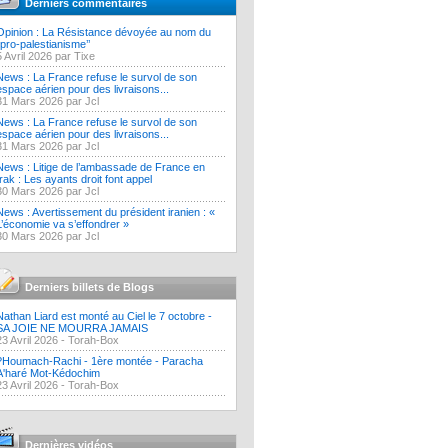
Derniers commentaires
Opinion : La Résistance dévoyée au nom du
‘’pro-palestianisme’’
5 Avril 2026 par Tixe
News : La France refuse le survol de son
espace aérien pour des livraisons...
31 Mars 2026 par Jcl
News : La France refuse le survol de son
espace aérien pour des livraisons...
31 Mars 2026 par Jcl
News : Litige de l’ambassade de France en
Irak : Les ayants droit font appel
30 Mars 2026 par Jcl
News : Avertissement du président iranien : «
L’économie va s’effondrer »
30 Mars 2026 par Jcl
Derniers billets de Blogs
Nathan Liard est monté au Ciel le 7 octobre -
SA JOIE NE MOURRA JAMAIS
23 Avril 2026 -
Torah-Box
?Houmach-Rachi - 1ère montée - Paracha
A'haré Mot-Kédochim
23 Avril 2026 -
Torah-Box
Dernières vidéos