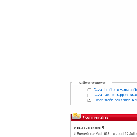
Articles connexes
Gaza: Israël et le Hamas déb
Gaza: Des tirs frappent Israël 
Conflit israélo-palestinien: A
7 commentaires
et puis quoi encore ?!
Envoyé par Yael_018
- le Jeudi 17 Juill