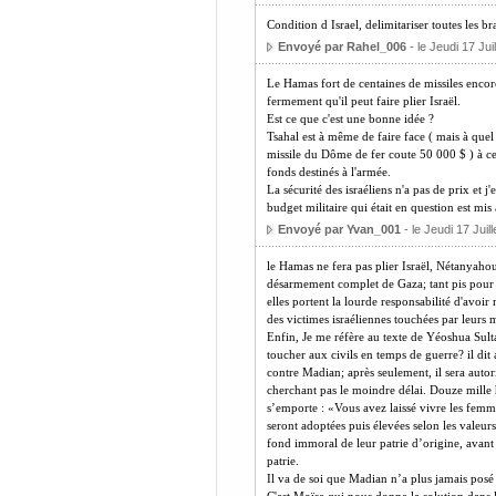
Condition d Israel, delimitariser toutes les b
Envoyé par Rahel_006
- le Jeudi 17 Jui
Le Hamas fort de centaines de missiles encore
fermement qu'il peut faire plier Israël.
Est ce que c'est une bonne idée ?
Tsahal est à même de faire face ( mais à quel
missile du Dôme de fer coute 50 000 $ ) à ces
fonds destinés à l'armée.
La sécurité des israéliens n'a pas de prix et j'
budget militaire qui était en question est mis 
Envoyé par Yvan_001
- le Jeudi 17 Juil
le Hamas ne fera pas plier Israël, Nétanyahou 
désarmement complet de Gaza; tant pis pour l
elles portent la lourde responsabilité d'avoir
des victimes israéliennes touchées par leurs m
Enfin, Je me réfère au texte de Yéoshua Sultan
toucher aux civils en temps de guerre? il dit
contre Madian; après seulement, il sera autori
cherchant pas le moindre délai. Douze mille
s’emporte : «Vous avez laissé vivre les femmes
seront adoptées puis élevées selon les valeurs
fond immoral de leur patrie d’origine, avan
patrie.
Il va de soi que Madian n’a plus jamais posé