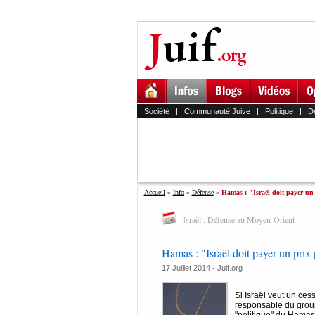
Société
|
Communauté Juive
|
Politique
|
D
Accueil
»
Info
»
Défense
»
Hamas : "Israël doit payer un 
Israël : Défense au Moyen-Orient
Hamas : "Israël doit payer un prix
17 Juillet 2014 - Juif.org
Si Israël veut un cess
responsable du grou