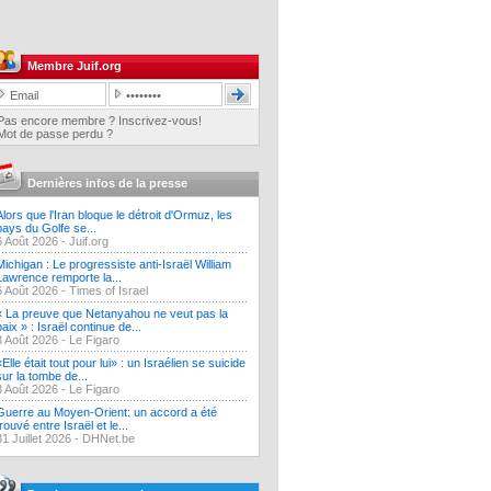
Membre Juif.org
Pas encore membre ? Inscrivez-vous!
Mot de passe perdu ?
Dernières infos de la presse
Alors que l'Iran bloque le détroit d'Ormuz, les
pays du Golfe se...
6 Août 2026 -
Juif.org
Michigan : Le progressiste anti-Israël William
Lawrence remporte la...
6 Août 2026 -
Times of Israel
« La preuve que Netanyahou ne veut pas la
paix » : Israël continue de...
3 Août 2026 -
Le Figaro
«Elle était tout pour lui» : un Israélien se suicide
sur la tombe de...
3 Août 2026 -
Le Figaro
Guerre au Moyen-Orient: un accord a été
trouvé entre Israël et le...
31 Juillet 2026 -
DHNet.be