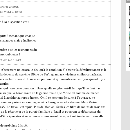
ranches armees.
llet 2014 à 10:04
 à sa disposition croit
 prix ! sachant que chaque
 attaques mais pénalise les
espère que les restrictions du
aux oubliettes !
let 2014 à 10:43
n'acceptera un cessez-le-feu qu'à la condition d' obtenir la démilitarisation et le
a dépense du système Dôme de Fer"; quant aux victimes civiles collatérales,
 mis les terroristes du Hamas au pouvoir et qui manifestent leur joie quand il y a
issiles.
 qui pose cette question : Dans quelle religion est-il écrit qu’il ne faut pas
 aussi que la Torah traite de la guerre totale que Moïse est sommé de mener
sé à accéder au repos éternel. Or, il se met tout de suite à l’ouvrage, ne
 hommes partent en campagne, et la besogne est vite abattue. Mais Moïse
?» Le travail est repris. Plus de Madian. Seules les filles de moins de trois ans
 de la réserve et de la pureté familiale d’Israël et pourront se débarrasser du
t d’être épousées et reconnues comme membres à part entière de leur nouvelle
 de problème à Israël.