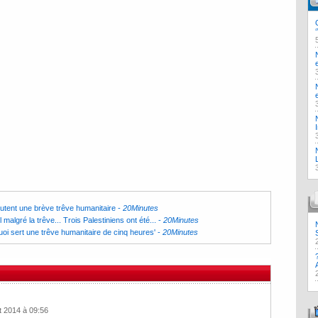
utent une brève trêve humanitaire
-
20Minutes
malgré la trêve... Trois Palestiniens ont été...
-
20Minutes
 quoi sert une trêve humanitaire de cinq heures'
-
20Minutes
et 2014 à 09:56