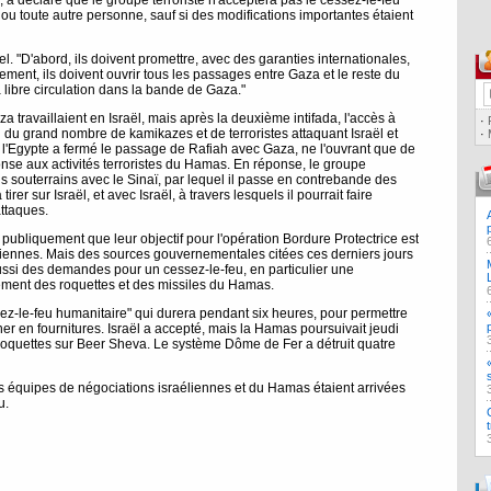
 a déclaré que le groupe terroriste n'acceptera pas le cessez-le-feu
ou toute autre personne, sauf si des modifications importantes étaient
el. "D'abord, ils doivent promettre, avec des garanties internationales,
ment, ils doivent ouvrir tous les passages entre Gaza et le reste du
 libre circulation dans la bande de Gaza."
 travaillaient en Israël, mais après la deuxième intifada, l'accès à
·
 du grand nombre de kamikazes et de terroristes attaquant Israël et
·
, l'Egypte a fermé le passage de Rafiah avec Gaza, ne l'ouvrant que de
se aux activités terroristes du Hamas. En réponse, le groupe
ls souterrains avec le Sinaï, par lequel il passe en contrebande des
rer sur Israël, et avec Israël, à travers lesquels il pourrait faire
attaques.
publiquement que leur objectif pour l'opération Bordure Protectrice est
aéliennes. Mais des sources gouvernementales citées ces derniers jours
aussi des demandes pour un cessez-le-feu, en particulier une
ement des roquettes et des missiles du Hamas.
sez-le-feu humanitaire" qui durera pendant six heures, pour permettre
r en fournitures. Israël a accepté, mais la Hamas poursuivait jeudi
s roquettes sur Beer Sheva. Le système Dôme de Fer a détruit quatre
es équipes de négociations israéliennes et du Hamas étaient arrivées
u.