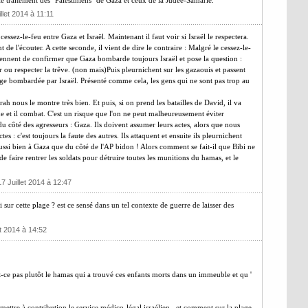
e traitement des "Palestiniens" de Gaza et ceux de la Judée-Samarie.
llet 2014 à 11:11
ssez-le-feu entre Gaza et Israël. Maintenant il faut voir si Israël le respectera.
nt de l'écouter. A cette seconde, il vient de dire le contraire : Malgré le cessez-le-
iennent de confirmer que Gaza bombarde toujours Israël et pose la question :
r ou respecter la trêve. (non mais)Puis pleurnichent sur les gazaouis et passent
age bombardée par Israël. Présenté comme cela, les gens qui ne sont pas trop au
rah nous le montre très bien. Et puis, si on prend les batailles de David, il va
aque et il combat. C'est un risque que l'on ne peut malheureusement éviter
t du côté des agresseurs : Gaza. Ils doivent assumer leurs actes, alors que nous
s : c'est toujours la faute des autres. Ils attaquent et ensuite ils pleurnichent
 aussi bien à Gaza que du côté de l'AP bidon ! Alors comment se fait-il que Bibi ne
de faire rentrer les soldats pour détruire toutes les munitions du hamas, et le
17 Juillet 2014 à 12:47
i sur cette plage ? est ce sensé dans un tel contexte de guerre de laisser des
et 2014 à 14:52
est-ce pas plutôt le hamas qui a trouvé ces enfants morts dans un immeuble et qu '
 mettre à contribution le service médico-légal israélien...et comment sur la plage