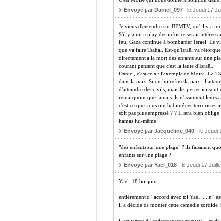
C'est Moïse qui nous donne la solution dans l
Envoyé par Daniel_097
- le Jeudi 17 Jui
Je viens d'entendre sur BFMTV, qu' il y a un ce
S'il y a un replay des infos ce serait intéressa
feu, Gaza continue à bombarder Israël. Ils v
que va faire Tsahal. Est-qu'Israël va rétorque
directement à la mort des enfants sur une pl
courant pensent que c'est la faute d'Israël.
Daniel, c'est cela : l'exemple de Moïse. La To
dans la paix. Si on lui refuse la paix, il att
d'atteindre des civils, mais les pertes ici son
remarquons que jamais ils n'assument leurs acte
c'est ce que nous ont habitué ces terroristes
soit pas plus empressé ? ? Il sera bien obligé 
hamas lui-même.
Envoyé par Jacqueline_040
- le Jeudi 
"des enfants sur une plage" ? ils faisaient quo
enfants sur une plage ?
Envoyé par Yael_018
- le Jeudi 17 Juill
Yael_18 bonjour
entièrement d ' accord avec toi Yael .... n ' 
il a décidé de monter cette comédie sordide !
il est temps d ' ordonner une enquête... et de