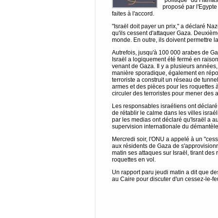
"politique" du Hamas,
proposé par l'Egypte 
faites à l'accord.
"Israël doit payer un prix," a déclaré Naz
qu'ils cessent d'attaquer Gaza. Deuxième
monde. En outre, ils doivent permettre la
Autrefois, jusqu'à 100 000 arabes de Gaza
Israël a logiquement été fermé en raison
venant de Gaza. Il y a plusieurs années
manière sporadique, également en répon
terroriste a construit un réseau de tunne
armes et des pièces pour les roquettes à ti
circuler des terroristes pour mener des 
Les responsables israéliens ont déclaré 
de rétablir le calme dans les villes isr
par les medias ont déclaré qu'Israël a 
supervision internationale du démantèl
Mercredi soir, l'ONU a appelé à un "ces
aux résidents de Gaza de s'approvisionne
matin ses attaques sur Israël, tirant de
roquettes en vol.
Un rapport paru jeudi matin a dit que d
au Caire pour discuter d'un cessez-le-fe