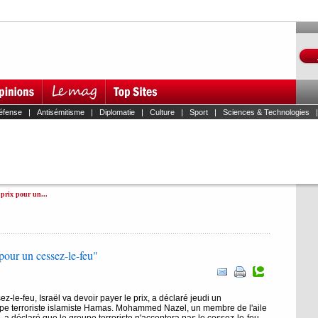
éfense
|
Antisémitisme
|
Diplomatie
|
Culture
|
Sport
|
Sciences & Technologies
prix pour un...
 pour un cessez-le-feu"
ez-le-feu, Israël va devoir payer le prix, a déclaré jeudi un
pe terroriste islamiste Hamas. Mohammed Nazel, un membre de l'aile