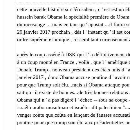
cette nouvelle histoire sur Jérusalem , c ' est est un
hussein barak Obama la spécialité première de Obama l
du mensonge ... mais en tanr qu ' apostat ...il finira s
20 janvier 2017 prochain , dès l ' instant qu ' il est c
ordre suprême islamique , ressemblant curieusement 
après le coup asséné à DSK qui l ' a définitivement d
à un coup monté en France , voilà , que l ' amérique
Donald Trump , nouveau président des états unis d ' 
janvier 2017 , donc Obama accuse poutine d ' avoir m
pour que Trump soit élu...mais si Obama attaque poutin
sait qu ' il existe de bonnes...de très bonnes relatio
Obama qui n ' a pas digéré l ' échec -- sous sa coupe 
israélo-arabo-musulman et israélo- dit palestinien ".
venger coùte que coùte en lançant de fausses accusat
poutine pour que trump soit élu aux présidentielles a