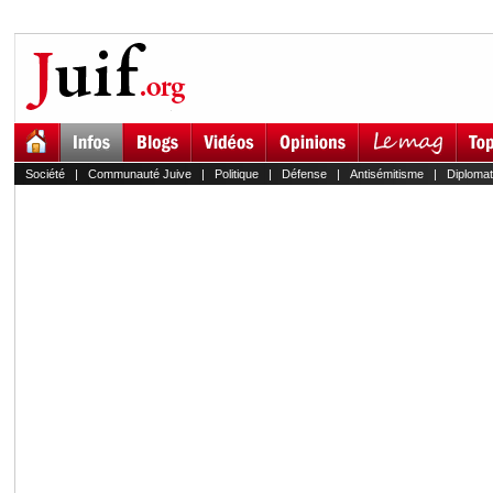
Société
|
Communauté Juive
|
Politique
|
Défense
|
Antisémitisme
|
Diplomat