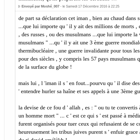
Envoyé par Moshé_007
- le Samedi 17 Décembre 2016 à 22:25
de part sa déclaration cet iman , bien au chaud dans so
...que lui importe qu ' il y ait des millions de morts ,
, des russes , ou des musulmans ...que lui importe la v
musulmans " ...qu ' il y ait une 3 ème guerre mondial
thermibucléaire , une guerre invalidante pour tous le
pour des siècles , y compris les 57 pays musulmans qu
de la surface du globe !
mais lui , l 'iman il s ' en fout...pourvu qu ' il dise de
' entendre hurler sa haîne et ses appels à une 3ème g
la devise de ce fou d ' allah , es : " ou tu te convertis 
un homme mort " ... c ' est ce qui s ' est passé à mé
furent organisés pour tuer ceux qui refusaient de se conv
heureusement les tribus juives purent s ' enfuir grace à