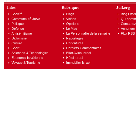
Infos
Rubriques
Juif.org
Société
Blogs
Blog Offici
Communauté Juive
Vidéos
Qui somm
Politique
Opinions
Contactez
Défense
Le Mag
Annoncer s
Antisémitisme
La Personnalité de la semaine
Flux RSS
Diplomatie
Reportages
Culture
Caricatures
Sport
Derniers Commentaires
Sciences & Technologies
Billet Avion Israel
Economie Israélienne
Hôtel Israel
Voyage & Tourisme
Immobilier Israel