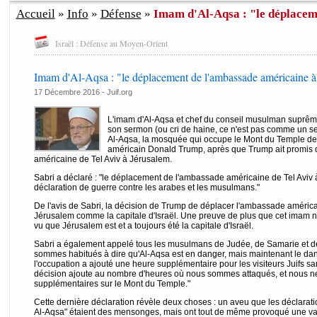
Accueil
»
Info
»
Défense
»
Imam d'Al-Aqsa : "le déplaceme
Israël : Défense au Moyen-Orient
Imam d'Al-Aqsa : "le déplacement de l'ambassade américaine à J
17 Décembre 2016 - Juif.org
L'imam d'Al-Aqsa et chef du conseil musulman suprême
son sermon (ou cri de haine, ce n'est pas comme un 
Al-Aqsa, la mosquée qui occupe le Mont du Temple de 
américain Donald Trump, après que Trump ait promi
américaine de Tel Aviv à Jérusalem.
Sabri a déclaré : "le déplacement de l'ambassade américaine de Tel Aviv
déclaration de guerre contre les arabes et les musulmans."
De l'avis de Sabri, la décision de Trump de déplacer l'ambassade améric
Jérusalem comme la capitale d'Israël. Une preuve de plus que cet imam n'a 
vu que Jérusalem est et a toujours été la capitale d'Israël.
Sabri a également appelé tous les musulmans de Judée, de Samarie et de
sommes habitués à dire qu'Al-Aqsa est en danger, mais maintenant le dan
l'occupation a ajouté une heure supplémentaire pour les visiteurs Juifs s
décision ajoute au nombre d'heures où nous sommes attaqués, et nous n
supplémentaires sur le Mont du Temple."
Cette dernière déclaration révèle deux choses : un aveu que les déclarat
Al-Aqsa" étaient des mensonges, mais ont tout de même provoqué une vag