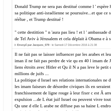
Donald Trump ne sera pas destitué comme l ' espère
sa politique anti-israélienne se poursuive...et que ce s
réélue , et Trump destitué !
" cette destittion " n 'aura pas lieu ! et l ' ambassade d
de Tel Aviv à Jérusalem et cela déplait à Obama e à s
Envoyé par Jacques_079
- le Samedi 17 Décembre 2016 à 21:38
Il ne fait pas se laisser influencer par les arabes et l
iman il ne fait pas perdre de vie qu en 40 l imam de 
liens étroits avec Hitler et Qu il N a pas leve le petit d
millions de juifs ...
La politique d Israel ses relations internationales ne d
les imam faiseurs de désordre civiques ils en seraient
franchissement de ligne rouge à leur fixer c est Â ar
expulsion ...de L état juif Israel ou peuvent vivre to
Qu une d elle L arabe ne diffuse pas sa haine L endro