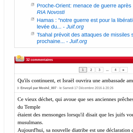
Proche-Orient: menace de guerre après l
RIA Novosti
Hamas : "notre guerre est pour la libérat
levée du...
-
Juif.org
Tsahal prévoit des attaques de missiles 
prochaine...
-
Juif.org
32 commentaires
1
2
3
...
4
►
Qu'ils continuent, et Israël ouvrira une ambassade a
Envoyé par Moshé_007
- le Samedi 17 Décembre 2016 à 20:26
Ce vieux déchet, qui avoue que ses anciennes prêches
du Temple
étaient des mensonges lorsqu'il disait que les juifs vo
musulmans.
Aujourd'hui, sa nouvelle diatribe est une déclaration d