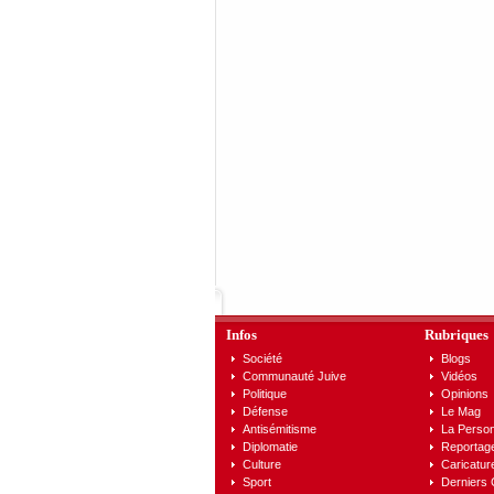
Infos
Rubriques
Société
Blogs
Communauté Juive
Vidéos
Politique
Opinions
Défense
Le Mag
Antisémitisme
La Person
Diplomatie
Reportag
Culture
Caricatur
Sport
Derniers