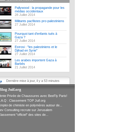
Pallywood : la propagande pour les
médias occidentaux
28 Juillet 2014
Militants pacfiistes pro-palestiniens
27 Juillet 2014
Pourquoi tant d'enfants tués à
Gaza ?
27 Juillet 2014
Estrosi : "les palestiniens et le
Djihad en Syrie"
27 Juillet 2014
Les arabes importent Gaza à
Barbès
21 Juillet 2014
Dernière mise à jour, il y a 53 minutes
Blog Juif.org
ente Privée de Chaussures avec BeeFly Paris!
.A.Q : Classement TOP Juif.org
mploi de chimiste en polymères autour de...
ev Consulting recrute sur Jerusalem
lassement "officiel" des sites de...