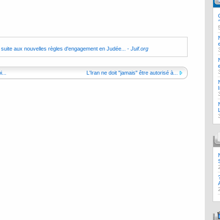
e suite aux nouvelles règles d'engagement en Judée...
-
Juif.org
...
L'Iran ne doit "jamais" être autorisé à...