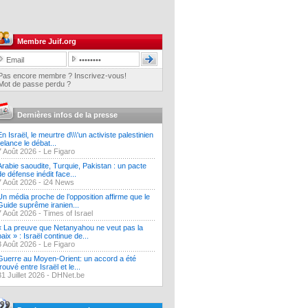
Membre Juif.org
Pas encore membre ? Inscrivez-vous!
Mot de passe perdu ?
Dernières infos de la presse
En Israël, le meurtre d\\\'un activiste palestinien
relance le débat...
7 Août 2026 -
Le Figaro
Arabie saoudite, Turquie, Pakistan : un pacte
de défense inédit face...
7 Août 2026 -
i24 News
Un média proche de l’opposition affirme que le
Guide suprême iranien...
7 Août 2026 -
Times of Israel
« La preuve que Netanyahou ne veut pas la
paix » : Israël continue de...
3 Août 2026 -
Le Figaro
Guerre au Moyen-Orient: un accord a été
trouvé entre Israël et le...
31 Juillet 2026 -
DHNet.be