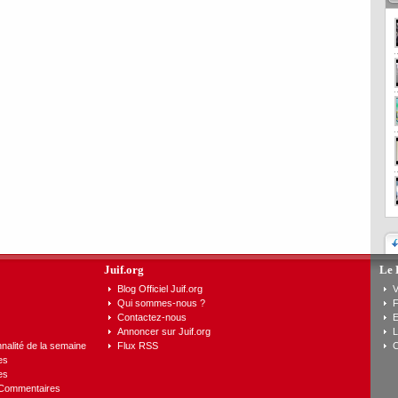
Juif.org
Le 
Blog Officiel Juif.org
V
Qui sommes-nous ?
F
Contactez-nous
E
Annoncer sur Juif.org
L
nalité de la semaine
Flux RSS
C
es
es
 Commentaires