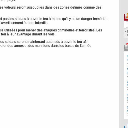
ud du pays.
e les voleurs seront assouplies dans des zones définies comme des
 pas les soldats à ouvrir le feu à moins qu'il y ait un danger immédiat
'avertissement étaient interdits.
 utilisées pour mener des attaques criminelles et terroristes. Les
·
le feu à leur avantage durant les vols.
·
es soldats seront maintenant autorisés à ouvrir le feu afin
voler des armes et des munitions dans les bases de l'armée