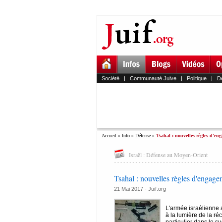
Société
|
Communauté Juive
|
Politique
|
D
Accueil
»
Info
»
Défense
»
Tsahal : nouvelles règles d'eng
Israël : Défense au Moyen-Orient
Tsahal : nouvelles règles d'engage
21 Mai 2017 - Juif.org
L'armée israélienne 
à la lumière de la r