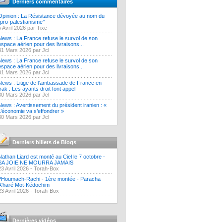
Derniers commentaires
Opinion : La Résistance dévoyée au nom du
‘’pro-palestianisme’’
5 Avril 2026 par Tixe
News : La France refuse le survol de son
espace aérien pour des livraisons...
31 Mars 2026 par Jcl
News : La France refuse le survol de son
espace aérien pour des livraisons...
31 Mars 2026 par Jcl
News : Litige de l’ambassade de France en
Irak : Les ayants droit font appel
30 Mars 2026 par Jcl
News : Avertissement du président iranien : «
L’économie va s’effondrer »
30 Mars 2026 par Jcl
Derniers billets de Blogs
Nathan Liard est monté au Ciel le 7 octobre -
SA JOIE NE MOURRA JAMAIS
23 Avril 2026 -
Torah-Box
?Houmach-Rachi - 1ère montée - Paracha
A'haré Mot-Kédochim
23 Avril 2026 -
Torah-Box
Dernières vidéos