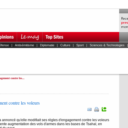
éfense
|
Antisémitisme
|
Diplomatie
|
Culture
|
Sport
|
Sciences & Technologies
agement contre les...
ment contre les voleurs
a annoncé qu'elle modifiait ses règles d'engagement contre les voleurs
écente augmentation des vols d'armes dans les bases de Tsahal, en