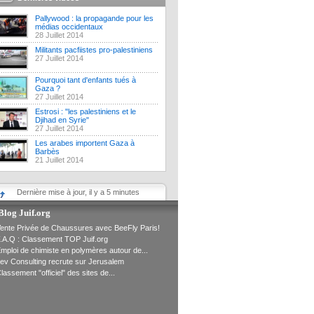
Pallywood : la propagande pour les
médias occidentaux
28 Juillet 2014
Militants pacfiistes pro-palestiniens
27 Juillet 2014
Pourquoi tant d'enfants tués à
Gaza ?
27 Juillet 2014
Estrosi : "les palestiniens et le
Djihad en Syrie"
27 Juillet 2014
Les arabes importent Gaza à
Barbès
21 Juillet 2014
Dernière mise à jour, il y a 5 minutes
Blog Juif.org
ente Privée de Chaussures avec BeeFly Paris!
.A.Q : Classement TOP Juif.org
mploi de chimiste en polymères autour de...
ev Consulting recrute sur Jerusalem
lassement "officiel" des sites de...