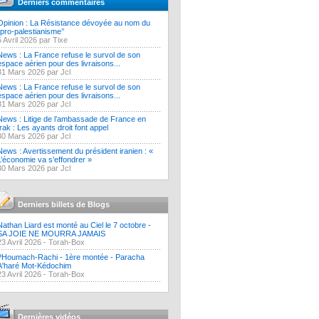
Derniers commentaires
Opinion : La Résistance dévoyée au nom du
‘’pro-palestianisme’’
5 Avril 2026 par Tixe
News : La France refuse le survol de son
espace aérien pour des livraisons...
31 Mars 2026 par Jcl
News : La France refuse le survol de son
espace aérien pour des livraisons...
31 Mars 2026 par Jcl
News : Litige de l’ambassade de France en
Irak : Les ayants droit font appel
30 Mars 2026 par Jcl
News : Avertissement du président iranien : «
L’économie va s’effondrer »
30 Mars 2026 par Jcl
Derniers billets de Blogs
Nathan Liard est monté au Ciel le 7 octobre -
SA JOIE NE MOURRA JAMAIS
23 Avril 2026 -
Torah-Box
?Houmach-Rachi - 1ère montée - Paracha
A'haré Mot-Kédochim
23 Avril 2026 -
Torah-Box
Dernières vidéos