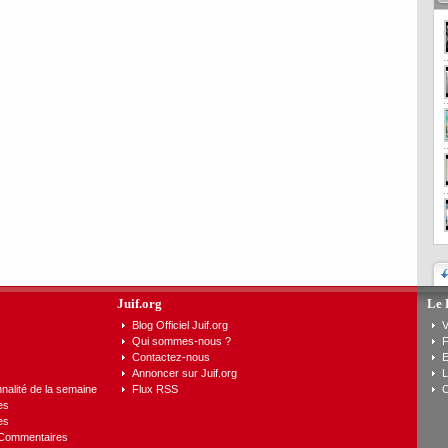
Juif.org
Le 
Blog Officiel Juif.org
V
Qui sommes-nous ?
F
Contactez-nous
E
Annoncer sur Juif.org
L
nalité de la semaine
Flux RSS
C
es
es
 Commentaires