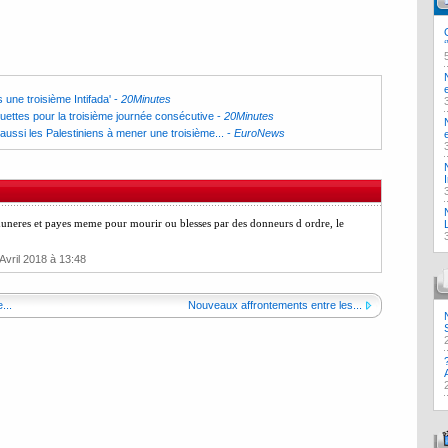
s une troisième Intifada'
-
20Minutes
uettes pour la troisième journée consécutive
-
20Minutes
 aussi les Palestiniens à mener une troisième...
-
EuroNews
emuneres et payes meme pour mourir ou blesses par des donneurs d ordre, le
Avril 2018 à 13:48
...
Nouveaux affrontements entre les...