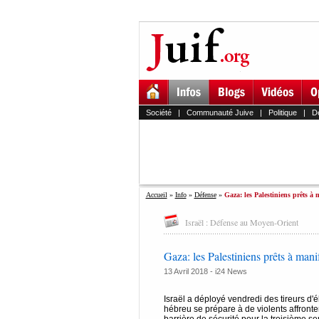
Société
|
Communauté Juive
|
Politique
|
D
Accueil
»
Info
»
Défense
»
Gaza: les Palestiniens prêts à m
Israël : Défense au Moyen-Orient
Gaza: les Palestiniens prêts à mani
13 Avril 2018 -
i24 News
Israël a déployé vendredi des tireurs d'él
hébreu se prépare à de violents affronte