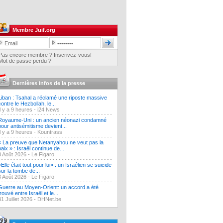
Membre Juif.org
Pas encore membre ? Inscrivez-vous!
Mot de passe perdu ?
Dernières infos de la presse
Liban : Tsahal a réclamé une riposte massive
contre le Hezbollah, le...
Il y a 9 heures -
i24 News
Royaume-Uni : un ancien néonazi condamné
pour antisémitisme devient...
Il y a 9 heures -
Kountrass
« La preuve que Netanyahou ne veut pas la
paix » : Israël continue de...
3 Août 2026 -
Le Figaro
«Elle était tout pour lui» : un Israélien se suicide
sur la tombe de...
3 Août 2026 -
Le Figaro
Guerre au Moyen-Orient: un accord a été
trouvé entre Israël et le...
31 Juillet 2026 -
DHNet.be