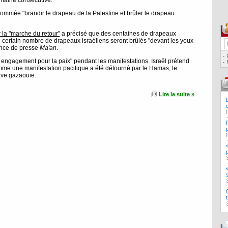
emaine consécutive.
nommée "brandir le drapeau de la Palestine et brûler le drapeau
 la "marche du retour"
a précisé que des centaines de drapeaux
n certain nombre de drapeaux israéliens seront brûlés "devant les yeux
gence de presse
Ma'an
.
·
'un engagement pour la paix" pendant les manifestations. Israël prétend
·
omme une manifestation pacifique a été détourné par le Hamas, le
ave gazaouie.
Lire la suite »