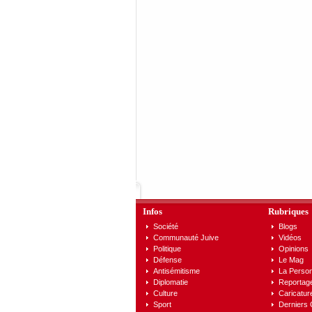
Infos
Rubriques
Société
Blogs
Communauté Juive
Vidéos
Politique
Opinions
Défense
Le Mag
Antisémitisme
La Person
Diplomatie
Reportag
Culture
Caricatur
Sport
Derniers