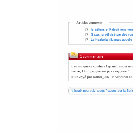
Articles connexes
Israéliens et Palestiniens ver
Gaza: Israël visé par des roq
Le Hezbollah libanais appelle
1 commentaire
c est sur que ca continue ! quand ils sont r
hamas, l Europe, que sais je, ca rapporte !
Envoyé par Rahel_006
- le Vendredi 13 
Israël poursuivra ses frappes sur la Syrie