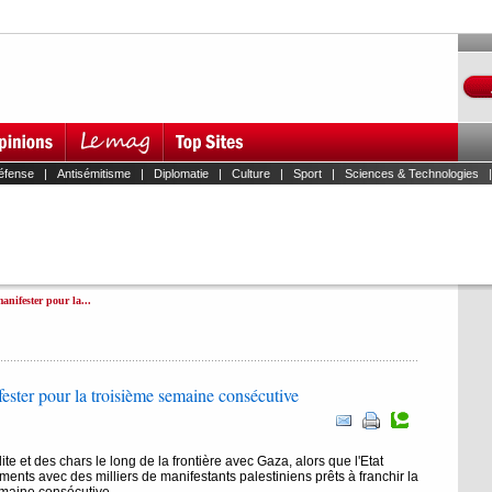
éfense
|
Antisémitisme
|
Diplomatie
|
Culture
|
Sport
|
Sciences & Technologies
anifester pour la...
fester pour la troisième semaine consécutive
ite et des chars le long de la frontière avec Gaza, alors que l'Etat
ments avec des milliers de manifestants palestiniens prêts à franchir la