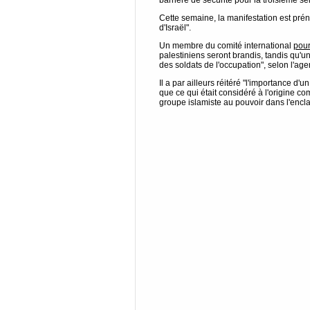
barrière de sécurité pour la troisième s
Cette semaine, la manifestation est pré
d'Israël".
Un membre du comité international
pour
palestiniens seront brandis, tandis qu'u
des soldats de l'occupation", selon l'a
Il a par ailleurs réitéré "l'importance d
que ce qui était considéré à l'origine c
groupe islamiste au pouvoir dans l'encl