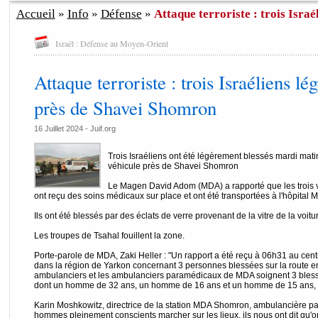
Accueil
»
Info
»
Défense
»
Attaque terroriste : trois Israé
Israël : Défense au Moyen-Orient
Attaque terroriste : trois Israéliens l
près de Shavei Shomron
16 Juillet 2024 - Juif.org
Trois Israéliens ont été légèrement blessés mardi matin
véhicule près de Shavei Shomron
Le Magen David Adom (MDA) a rapporté que les trois v
ont reçu des soins médicaux sur place et ont été transportées à l'hôpital M
Ils ont été blessés par des éclats de verre provenant de la vitre de la voitu
Les troupes de Tsahal fouillent la zone.
Porte-parole de MDA, Zaki Heller : "Un rapport a été reçu à 06h31 au ce
dans la région de Yarkon concernant 3 personnes blessées sur la route e
ambulanciers et les ambulanciers paramédicaux de MDA soignent 3 blessé
dont un homme de 32 ans, un homme de 16 ans et un homme de 15 ans, et l
Karin Moshkowitz, directrice de la station MDA Shomron, ambulancière pa
hommes pleinement conscients marcher sur les lieux, ils nous ont dit qu'on 