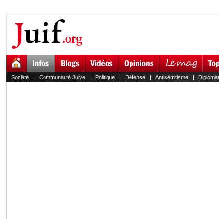
Société
|
Communauté Juive
|
Politique
|
Défense
|
Antisémitisme
|
Diplomat