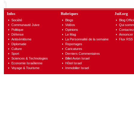
Infos
Rubriques
Juif.org
Société
Blogs
Blog Offici
Communauté Juive
Vidéos
Qui somm
Politique
Opinions
Contactez
Défense
Le Mag
Annoncer s
Antisémitisme
La Personnalité de la semaine
Flux RSS
Diplomatie
Reportages
Culture
Caricatures
Sport
Derniers Commentaires
Sciences & Technologies
Billet Avion Israel
Economie Israélienne
Hôtel Israel
Voyage & Tourisme
Immobilier Israel