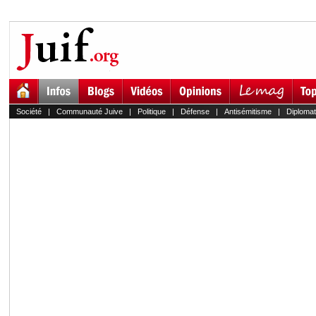
Société
|
Communauté Juive
|
Politique
|
Défense
|
Antisémitisme
|
Diplomat