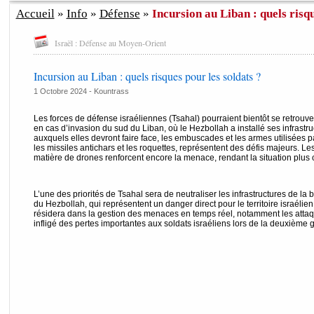
Accueil
»
Info
»
Défense
»
Incursion au Liban : quels risqu
Israël : Défense au Moyen-Orient
Incursion au Liban : quels risques pour les soldats ?
1 Octobre 2024 -
Kountrass
Les forces de défense israéliennes (Tsahal) pourraient bientôt se retrouve
en cas d’invasion du sud du Liban, où le Hezbollah a installé ses infrastru
auxquels elles devront faire face, les embuscades et les armes utilisées p
les missiles antichars et les roquettes, représentent des défis majeurs. 
matière de drones renforcent encore la menace, rendant la situation plu
L’une des priorités de Tsahal sera de neutraliser les infrastructures de la
du Hezbollah, qui représentent un danger direct pour le territoire israélien. 
résidera dans la gestion des menaces en temps réel, notamment les attaqu
infligé des pertes importantes aux soldats israéliens lors de la deuxième 