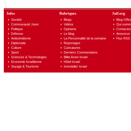
Infos
Rubriques
Juif.org
Société
Blogs
Blog Offici
Communauté Juive
Vidéos
Qui somm
Politique
Opinions
Contactez
Défense
Le Mag
Annoncer s
Antisémitisme
La Personnalité de la semaine
Flux RSS
Diplomatie
Reportages
Culture
Caricatures
Sport
Derniers Commentaires
Sciences & Technologies
Billet Avion Israel
Economie Israélienne
Hôtel Israel
Voyage & Tourisme
Immobilier Israel