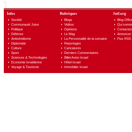
Infos
Rubriques
Juif.org
Société
Blogs
Blog Offici
Communauté Juive
Vidéos
Qui somm
Politique
Opinions
Contactez
Défense
Le Mag
Annoncer s
Antisémitisme
La Personnalité de la semaine
Flux RSS
Diplomatie
Reportages
Culture
Caricatures
Sport
Derniers Commentaires
Sciences & Technologies
Billet Avion Israel
Economie Israélienne
Hôtel Israel
Voyage & Tourisme
Immobilier Israel