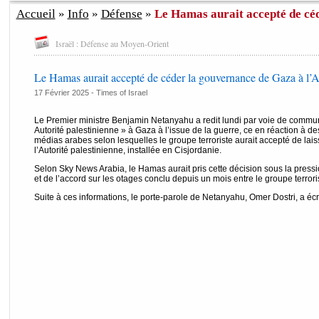
Accueil
»
Info
»
Défense
»
Le Hamas aurait accepté de céd
Israël : Défense au Moyen-Orient
Le Hamas aurait accepté de céder la gouvernance de Gaza à l’
17 Février 2025 -
Times of Israel
Le Premier ministre Benjamin Netanyahu a redit lundi par voie de commun
Autorité palestinienne » à Gaza à l’issue de la guerre, ce en réaction à d
médias arabes selon lesquelles le groupe terroriste aurait accepté de lai
l’Autorité palestinienne, installée en Cisjordanie.
Selon Sky News Arabia, le Hamas aurait pris cette décision sous la pressi
et de l’accord sur les otages conclu depuis un mois entre le groupe terroris
Suite à ces informations, le porte-parole de Netanyahu, Omer Dostri, a écri