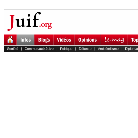
Société
|
Communauté Juive
|
Politique
|
Défense
|
Antisémitisme
|
Diplomat