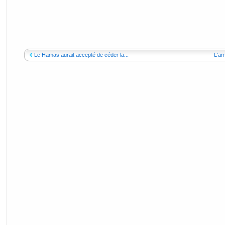
Le Hamas aurait accepté de céder la...
L'ar