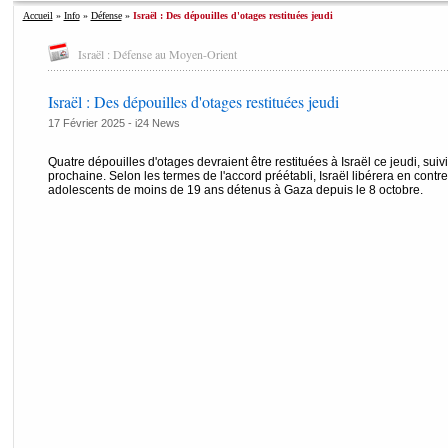
Accueil
»
Info
»
Défense
»
Israël : Des dépouilles d'otages restituées jeudi
Israël : Défense au Moyen-Orient
Israël : Des dépouilles d'otages restituées jeudi
17 Février 2025 -
i24 News
Quatre dépouilles d'otages devraient être restituées à Israël ce jeudi, sui
prochaine. Selon les termes de l'accord préétabli, Israël libérera en contr
adolescents de moins de 19 ans détenus à Gaza depuis le 8 octobre.