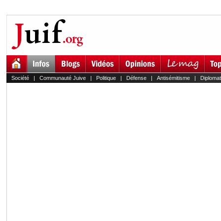
Société
|
Communauté Juive
|
Politique
|
Défense
|
Antisémitisme
|
Diplomat