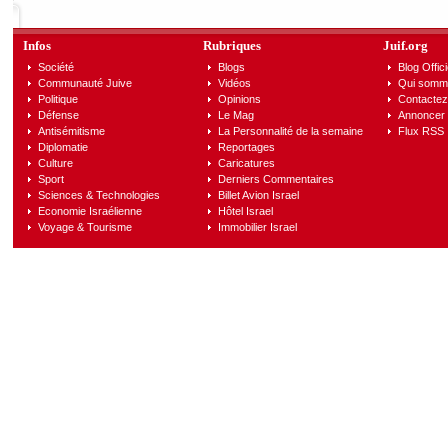
Infos
Rubriques
Juif.org
Société
Blogs
Blog Offici
Communauté Juive
Vidéos
Qui somm
Politique
Opinions
Contactez
Défense
Le Mag
Annoncer s
Antisémitisme
La Personnalité de la semaine
Flux RSS
Diplomatie
Reportages
Culture
Caricatures
Sport
Derniers Commentaires
Sciences & Technologies
Billet Avion Israel
Economie Israélienne
Hôtel Israel
Voyage & Tourisme
Immobilier Israel