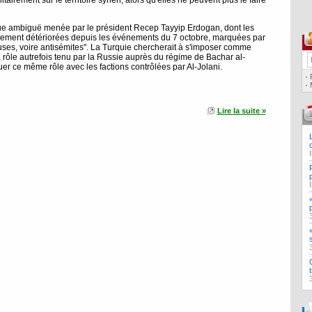
litairement sur le territoire syrien, alors qu'elles ne peuvent plus le faire
ique ambiguë menée par le président Recep Tayyip Erdogan, dont les
blement détériorées depuis les événements du 7 octobre, marquées par
uses, voire antisémites". La Turquie chercherait à s'imposer comme
 rôle autrefois tenu par la Russie auprès du régime de Bachar al-
er ce même rôle avec les factions contrôlées par Al-Jolani.
·
·
Lire la suite »