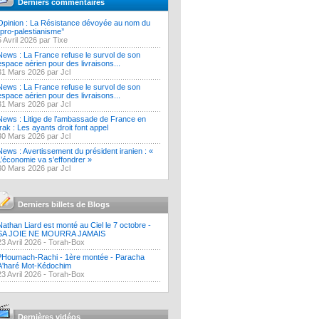
Derniers commentaires
Opinion : La Résistance dévoyée au nom du
‘’pro-palestianisme’’
5 Avril 2026 par Tixe
News : La France refuse le survol de son
espace aérien pour des livraisons...
31 Mars 2026 par Jcl
News : La France refuse le survol de son
espace aérien pour des livraisons...
31 Mars 2026 par Jcl
News : Litige de l’ambassade de France en
Irak : Les ayants droit font appel
30 Mars 2026 par Jcl
News : Avertissement du président iranien : «
L’économie va s’effondrer »
30 Mars 2026 par Jcl
Derniers billets de Blogs
Nathan Liard est monté au Ciel le 7 octobre -
SA JOIE NE MOURRA JAMAIS
23 Avril 2026 -
Torah-Box
?Houmach-Rachi - 1ère montée - Paracha
A'haré Mot-Kédochim
23 Avril 2026 -
Torah-Box
Dernières vidéos