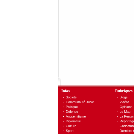
Infos
Rubriques
Société
Blogs
Communauté Juive
Vidéos
Politique
Opinions
Défense
Le Mag
Antisémitisme
La Person
Diplomatie
Reportag
Culture
Caricatur
Sport
Derniers