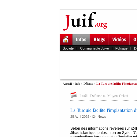
Société
|
Communauté Juive
|
Politique
|
D
Accueil
»
Info
»
Défense
»
La Turquie facilite l'implanta
Israël : Défense au Moyen-Orient
La Turquie facilite l'implantation
28 Avril 2025 -
i24 News
Selon des informations révélées sur i24N
Jihad islamique palestinien en Syrie. D'