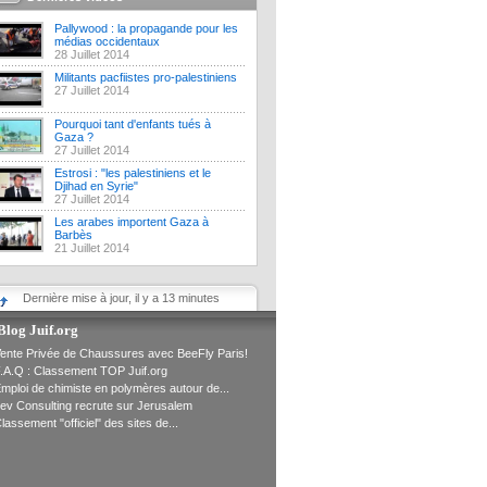
Pallywood : la propagande pour les
médias occidentaux
28 Juillet 2014
Militants pacfiistes pro-palestiniens
27 Juillet 2014
Pourquoi tant d'enfants tués à
Gaza ?
27 Juillet 2014
Estrosi : "les palestiniens et le
Djihad en Syrie"
27 Juillet 2014
Les arabes importent Gaza à
Barbès
21 Juillet 2014
Dernière mise à jour, il y a 13 minutes
Blog Juif.org
ente Privée de Chaussures avec BeeFly Paris!
.A.Q : Classement TOP Juif.org
mploi de chimiste en polymères autour de...
ev Consulting recrute sur Jerusalem
lassement "officiel" des sites de...