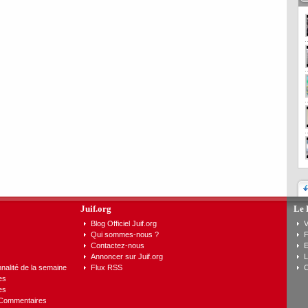
Juif.org
Le 
Blog Officiel Juif.org
V
Qui sommes-nous ?
F
Contactez-nous
E
Annoncer sur Juif.org
L
nalité de la semaine
Flux RSS
C
es
es
 Commentaires