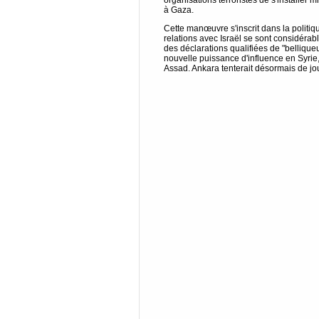
organisations terroristes de s'installer mi
à Gaza.
Cette manœuvre s'inscrit dans la polit
relations avec Israël se sont considéra
des déclarations qualifiées de "bellique
nouvelle puissance d'influence en Syrie,
Assad. Ankara tenterait désormais de jou