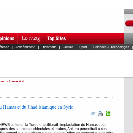
éfense
|
Antisémitisme
|
Diplomatie
|
Culture
|
Sport
|
Sciences & Technologies
tion du Hamas et du...
 du Hamas et du Jihad islamique en Syrie
EWS ce lundi, la Turquie faciliterait l'implantation du Hamas et du
après des sources occidentales et arabes, Ankara permettrait à ces