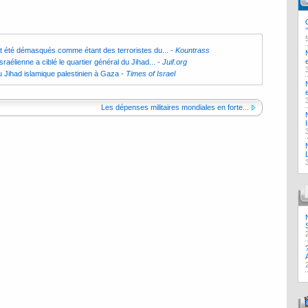
nt été démasqués comme étant des terroristes du...
-
Kountrass
raélienne a ciblé le quartier général du Jihad...
-
Juif.org
du Jihad islamique palestinien à Gaza
-
Times of Israel
Les dépenses militaires mondiales en forte...