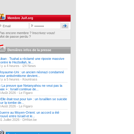
Membre Juif.org
Pas encore membre ? Inscrivez-vous!
Mot de passe perdu ?
Dernières infos de la presse
Liban : Tsahal a réclamé une riposte massive
contre le Hezbollah, le...
Il y a 4 heures -
i24 News
Royaume-Uni : un ancien néonazi condamné
pour antisémitisme devient...
Il y a 5 heures -
Kountrass
« La preuve que Netanyahou ne veut pas la
paix » : Israël continue de...
3 Août 2026 -
Le Figaro
«Elle était tout pour lui» : un Israélien se suicide
sur la tombe de...
3 Août 2026 -
Le Figaro
Guerre au Moyen-Orient: un accord a été
trouvé entre Israël et le...
31 Juillet 2026 -
DHNet.be