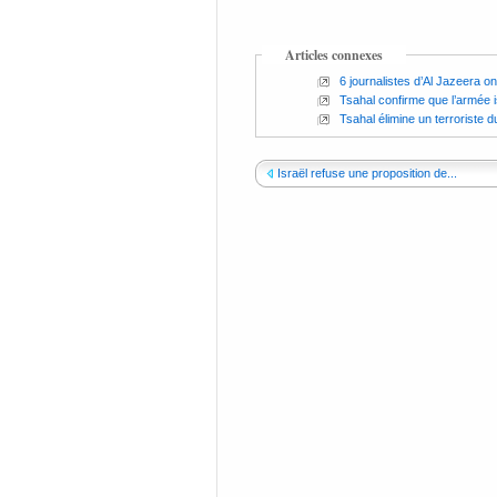
Articles connexes
6 journalistes d’Al Jazeera o
Tsahal confirme que l’armée is
Tsahal élimine un terroriste 
Israël refuse une proposition de...