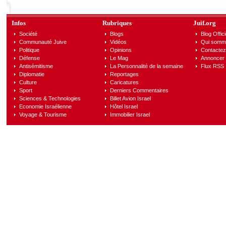
Infos
Rubriques
Juif.org
Société
Blogs
Blog Offici
Communauté Juive
Vidéos
Qui somm
Politique
Opinions
Contactez
Défense
Le Mag
Annoncer s
Antisémitisme
La Personnalité de la semaine
Flux RSS
Diplomatie
Reportages
Culture
Caricatures
Sport
Derniers Commentaires
Sciences & Technologies
Billet Avion Israel
Economie Israélienne
Hôtel Israel
Voyage & Tourisme
Immobilier Israel