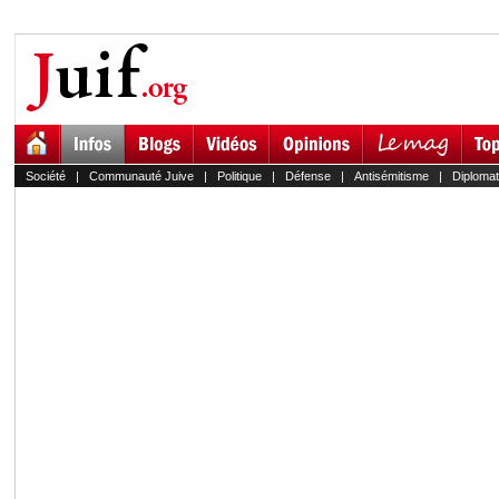
Société
|
Communauté Juive
|
Politique
|
Défense
|
Antisémitisme
|
Diplomat