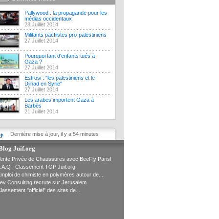
Pallywood : la propagande pour les
médias occidentaux
28 Juillet 2014
Militants pacfiistes pro-palestiniens
27 Juillet 2014
Pourquoi tant d'enfants tués à
Gaza ?
27 Juillet 2014
Estrosi : "les palestiniens et le
Djihad en Syrie"
27 Juillet 2014
Les arabes importent Gaza à
Barbès
21 Juillet 2014
Dernière mise à jour, il y a 54 minutes
Blog Juif.org
ente Privée de Chaussures avec BeeFly Paris!
.A.Q : Classement TOP Juif.org
mploi de chimiste en polymères autour de...
ev Consulting recrute sur Jerusalem
lassement "officiel" des sites de...