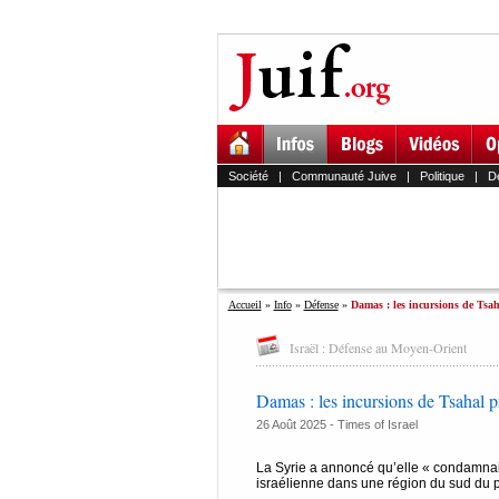
Société
|
Communauté Juive
|
Politique
|
D
Accueil
»
Info
»
Défense
»
Damas : les incursions de Tsaha
Israël : Défense au Moyen-Orient
Damas : les incursions de Tsahal p
26 Août 2025 -
Times of Israel
La Syrie a annoncé qu’elle « condamnait
israélienne dans une région du sud du p