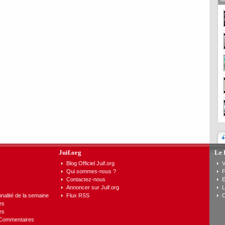
Juif.org
Le 
Blog Officiel Juif.org
V
Qui sommes-nous ?
F
Contactez-nous
E
Annoncer sur Juif.org
L
nalité de la semaine
Flux RSS
C
es
es
 Commentaires