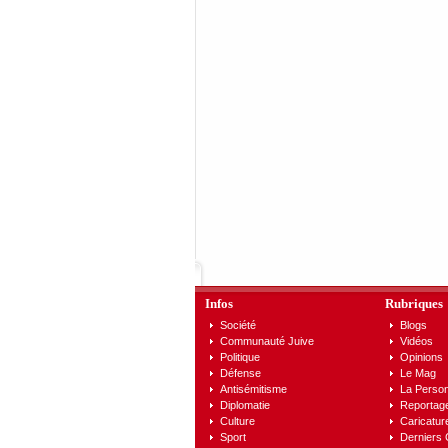
Infos
Rubriques
Société
Blogs
Communauté Juive
Vidéos
Politique
Opinions
Défense
Le Mag
Antisémitisme
La Person
Diplomatie
Reportag
Culture
Caricatur
Sport
Derniers