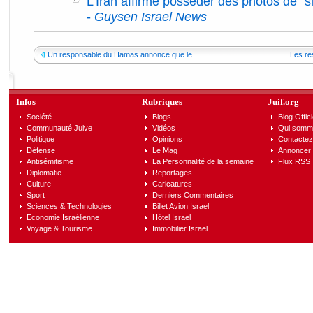
L'Iran affirme posséder des photos de "si
-
Guysen Israel News
Un responsable du Hamas annonce que le...
Les res
Infos
Rubriques
Juif.org
Société
Blogs
Blog Offici
Communauté Juive
Vidéos
Qui somm
Politique
Opinions
Contactez
Défense
Le Mag
Annoncer s
Antisémitisme
La Personnalité de la semaine
Flux RSS
Diplomatie
Reportages
Culture
Caricatures
Sport
Derniers Commentaires
Sciences & Technologies
Billet Avion Israel
Economie Israélienne
Hôtel Israel
Voyage & Tourisme
Immobilier Israel