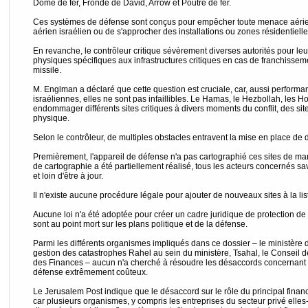
Dôme de fer, Fronde de David, Arrow et Poutre de fer.
Ces systèmes de défense sont conçus pour empêcher toute menace aérie
aérien israélien ou de s'approcher des installations ou zones résidentielle
En revanche, le contrôleur critique sévèrement diverses autorités pour leu
physiques spécifiques aux infrastructures critiques en cas de franchisse
missile.
M. Englman a déclaré que cette question est cruciale, car, aussi performa
israéliennes, elles ne sont pas infaillibles. Le Hamas, le Hezbollah, les Hou
endommager différents sites critiques à divers moments du conflit, des si
physique.
Selon le contrôleur, de multiples obstacles entravent la mise en place de 
Premièrement, l'appareil de défense n'a pas cartographié ces sites de ma
de cartographie a été partiellement réalisé, tous les acteurs concernés sa
et loin d'être à jour.
Il n'existe aucune procédure légale pour ajouter de nouveaux sites à la liste
Aucune loi n'a été adoptée pour créer un cadre juridique de protection de c
sont au point mort sur les plans politique et de la défense.
Parmi les différents organismes impliqués dans ce dossier – le ministère d
gestion des catastrophes Rahel au sein du ministère, Tsahal, le Conseil de
des Finances – aucun n'a cherché à résoudre les désaccords concernant l
défense extrêmement coûteux.
Le Jerusalem Post indique que le désaccord sur le rôle du principal finan
car plusieurs organismes, y compris les entreprises du secteur privé ell