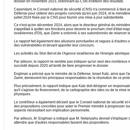
dossier en novembre 2023, ordonnant au CSN d'obtenir des résultats.
Cependant, le Conseil national de sécurité (CNS) n'a commencé à faire pre
Défense pour obtenir des progrès concrets qu'en juin 2024, et le ministèr
juillet 2024 fixée par le CNS pour fournir une mise à jour substantielle.
Ce n'est qu'en décembre 2024, alors que le directeur général du ministère
s'apprêtait à quitter ses fonctions pour devenir le prochain chef d'état-ma
israéliennes (FDI), que Zamir a ordonné à ses subordonnés de relancer le
Le rapport fait également des allusions ponctuelles et vagues à d'autres 
des vulnérabilités et devant apporter leur concours.
Les activités du Shin Bet et de l'Agence israélienne de l'énergie atomique 
Par ailleurs, le rapport ne semble pas indiquer qu'un seul des nombreux m
succédé depuis 2020 ait tenté de faire progresser le dossier.
Englman a précisé que le ministre de la Défense, Israel Katz, ainsi que l'a
Zamir, demeurent les principaux responsables de la résolution de ce pro
Plus précisément, le rapport indique que Katz doit désigner un responsab
qu'il s'agisse du financement, de la cartographie des sites ou de la mise
physiques.
Le contrôleur a également déclaré que le Conseil national de sécurité et 
des propositions concrètes pour aider le Premier ministre à progresser su
aspects nécessitant son implication personnelle.
Par ailleurs, M. Englman a indiqué que M. Netanyahu devrait s'impliquer
attendre que d'autres responsables fassent des propositions.