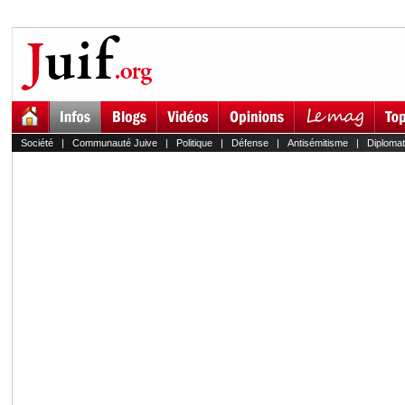
Société
|
Communauté Juive
|
Politique
|
Défense
|
Antisémitisme
|
Diplomat