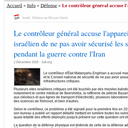
Accueil
»
Info
»
Défense
»
Le contrôleur général accuse l'a
Israël : Défense au Moyen-Orient
Le contrôleur général accuse l'appare
israélien de ne pas avoir sécurisé les s
pendant la guerre contre l'Iran
2 Décembre 2025 - Juif.org
Le contrôleur d'État Matanyahu Englman a accusé mard
et le Conseil national de sécurité de ne pas avoir ass
infrastructures critiques.
Plusieurs sites israéliens critiques ont été touchés par des missiles balistiq
notamment le centre médical de Beersheba, la raffinerie de pétrole Baza
aux oléoducs et aux lignes de transport d'électricité), plusieurs laboratoir
des sciences de Rehovot, et bien d'autres.
Selon le contrôleur, ce problème a été signalé pour la première fois en 201
son bureau a publié un rapport détaillé mettant en lumière toutes les vulné
quasi-totalité des efforts déployés jusqu'à présent sur cette question ont é
La question de la défense physique est distincte de celle de la défense