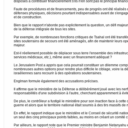
disposés à contribuer financièrement s'ils n'en sont pas le principal financ
Faute de procédures et de financements, peu de progrès ont été réalisés 
défenses physiques, décisions pourtant indispensables avant de s'engage
et de construction.
Bien que le rapport n'aborde pas explicitement la question, un défi majeur
de la défense intégrale de tous les sites.
Par exemple, de nombreuses fonctions critiques de Tsahal ont été transfé
sites souterrains de secours ont été aménagés, afin de maintenir leurs opé
majeur.
Est-il réellement possible de déplacer sous terre l'ensemble des infrastructu
services médicaux, etc.), même avec un financement adéquat ?
Le Jerusalem Post a appris que cela pourrait constituer un dilemme comple
nombreuses autres options pour rendre plus difficile le ciblage, voire la dét
israéliennes sans recourir à des opérations souterraines.
Englman formule également des accusations précises.
Il affirme que le ministère de la Défense a délibérément joué avec les ner
responsabilités d'une subdivision à l'autre, cherchant apparemment à éviter
De plus, le contrôleur a fustigé le ministère pour son inaction face à cett
guerre et alors que le territoire national était soumis à des tirs massifs de 
En effet, le rapport indique que le ministère et le Conseil de sécurité nat
un seul des cinq principaux points faibles, au moins en créant un comité c
Par ailleurs, le rapport note que le Premier ministre Benjamin Netanyahu 