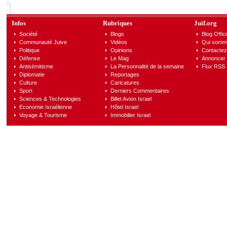
Infos
Rubriques
Juif.org
Société
Blogs
Blog Offici
Communauté Juive
Vidéos
Qui somm
Politique
Opinions
Contactez
Défense
Le Mag
Annoncer s
Antisémitisme
La Personnalité de la semaine
Flux RSS
Diplomatie
Reportages
Culture
Caricatures
Sport
Derniers Commentaires
Sciences & Technologies
Billet Avion Israel
Economie Israélienne
Hôtel Israel
Voyage & Tourisme
Immobilier Israel