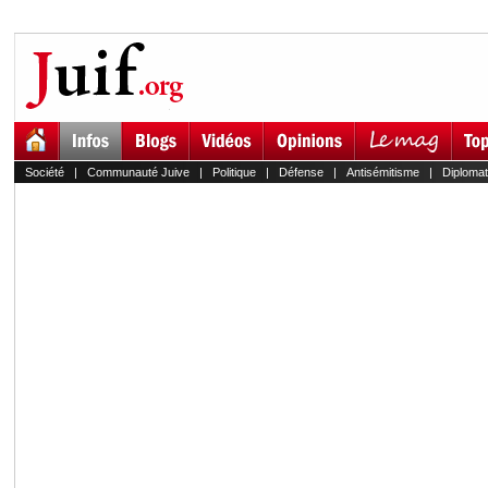
Société
|
Communauté Juive
|
Politique
|
Défense
|
Antisémitisme
|
Diplomat