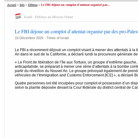
Accueil
»
Info
»
Défense
»
Le FBI déjoue un complot d’attentat organisé par...
Israël : Défense au Moyen-Orient
Le FBI déjoue un complot d’attentat organisé par des pro-Palest
16 Décembre 2025 -
Times of Israel
Le FBI a récemment déjoué un complot visant à mener des attentats à la
An dans le sud de la Californie, a déclaré lundi la procureure générale d
« Le Front de libération de l’île aux Tortues, un groupe d’extrême gauche,
anticapitaliste, se préparait à mener une série d’attentats à la bombe contr
partir du réveillon du Nouvel An. Le groupe prévoyait également de prend
véhicules de l’Immigration and Customs Enforcement [ICE] », a déclaré
Quatre personnes ont été inculpées pour complot et possession d’un dispos
selon la plainte déposée devant la Cour fédérale du district central de Cali