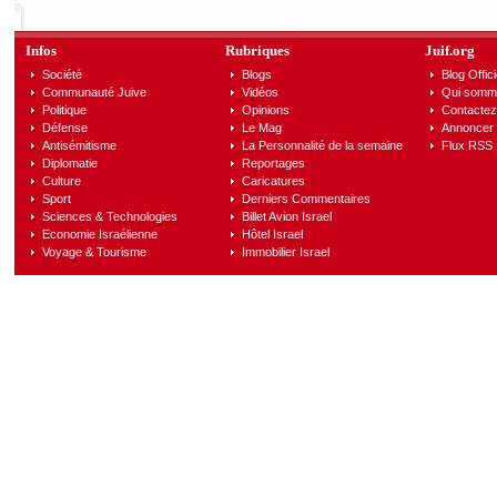
Infos
Rubriques
Juif.org
Société
Blogs
Blog Offici
Communauté Juive
Vidéos
Qui somm
Politique
Opinions
Contactez
Défense
Le Mag
Annoncer s
Antisémitisme
La Personnalité de la semaine
Flux RSS
Diplomatie
Reportages
Culture
Caricatures
Sport
Derniers Commentaires
Sciences & Technologies
Billet Avion Israel
Economie Israélienne
Hôtel Israel
Voyage & Tourisme
Immobilier Israel