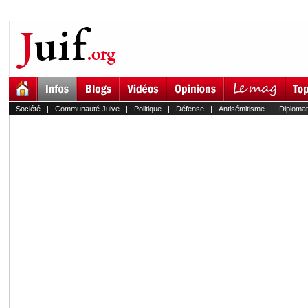
Société
|
Communauté Juive
|
Politique
|
Défense
|
Antisémitisme
|
Diplomat