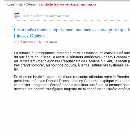
Accueil
»
Info
»
Défense
»
Les missiles iraniens représentent une menace...
Israël : Défense au Moyen-Orient
Les missiles iraniens représentent une menace aussi grave que le
Lindsey Graham
22 Décembre 2025 -
i24 News
La relance du programme iranien de missiles balistiques constitue désor
du nucléaire pour Israël, a averti le sénateur américain Lindsey Graham
au
Jerusalem Post
. Selon l’élu républicain de Caroline du Sud, Téhéran 
très grand nombre", au point de pouvoir, à terme, saturer les systèmes de
fer.
En visite en Israël à l’approche d’une rencontre attendue entre le Premie
président américain Donald Trump, Lindsey Graham a expliqué vouloir rec
ce dossier. Longtemps éclipsée par la question nucléaire, la menace balist
devenir une priorité stratégique majeure de la coopération israélo-améric