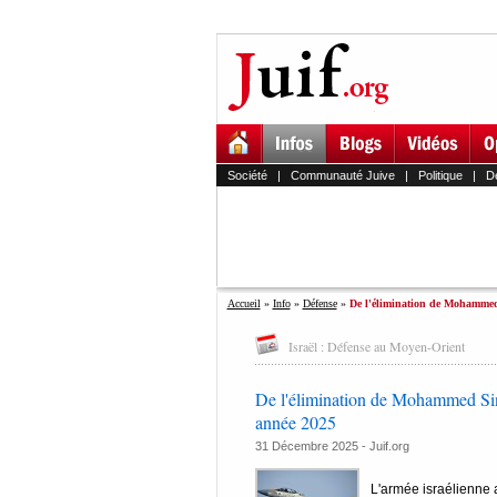
Société
|
Communauté Juive
|
Politique
|
D
Accueil
»
Info
»
Défense
»
De l'élimination de Mohammed
Israël : Défense au Moyen-Orient
De l'élimination de Mohammed Sin
année 2025
31 Décembre 2025 - Juif.org
L'armée israélienne 