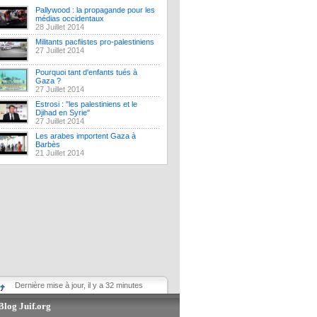
Pallywood : la propagande pour les
médias occidentaux
28 Juillet 2014
Militants pacfiistes pro-palestiniens
27 Juillet 2014
Pourquoi tant d'enfants tués à
Gaza ?
27 Juillet 2014
Estrosi : "les palestiniens et le
Djihad en Syrie"
27 Juillet 2014
Les arabes importent Gaza à
Barbès
21 Juillet 2014
Dernière mise à jour, il y a 32 minutes
Blog Juif.org