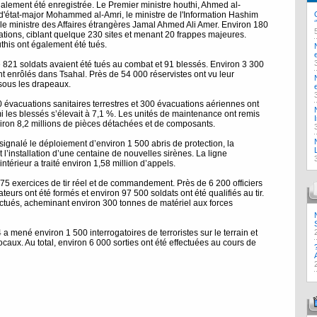
galement été enregistrée. Le Premier ministre houthi, Ahmed al-
 d'état-major Mohammed al-Amri, le ministre de l'Information Hashim
e ministre des Affaires étrangères Jamal Ahmed Ali Amer. Environ 180
ations, ciblant quelque 230 sites et menant 20 frappes majeures.
this ont également été tués.
 821 soldats avaient été tués au combat et 91 blessés. Environ 3 300
sont enrôlés dans Tsahal. Près de 54 000 réservistes ont vu leur
sous les drapeaux.
0 évacuations sanitaires terrestres et 300 évacuations aériennes ont
mi les blessés s’élevait à 7,1 %. Les unités de maintenance ont remis
viron 8,2 millions de pièces détachées et de composants.
gnalé le déploiement d’environ 1 500 abris de protection, la
 l’installation d’une centaine de nouvelles sirènes. La ligne
ntérieur a traité environ 1,58 million d’appels.
75 exercices de tir réel et de commandement. Près de 6 200 officiers
teurs ont été formés et environ 97 500 soldats ont été qualifiés au tir.
ectués, acheminant environ 300 tonnes de matériel aux forces
a mené environ 1 500 interrogatoires de terroristes sur le terrain et
caux. Au total, environ 6 000 sorties ont été effectuées au cours de