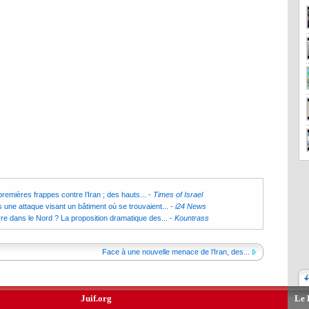
remières frappes contre l’Iran ; des hauts...
-
Times of Israel
 une attaque visant un bâtiment où se trouvaient...
-
i24 News
re dans le Nord ? La proposition dramatique des...
-
Kountrass
Face à une nouvelle menace de l’Iran, des...
Juif.org
Le 