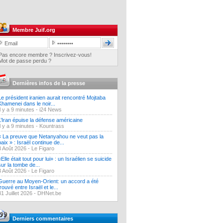
Membre Juif.org
Pas encore membre ? Inscrivez-vous!
Mot de passe perdu ?
Dernières infos de la presse
Le président iranien aurait rencontré Mojtaba
Khamenei dans le noir...
Il y a 9 minutes -
i24 News
L’Iran épuise la défense américaine
Il y a 9 minutes -
Kountrass
« La preuve que Netanyahou ne veut pas la
paix » : Israël continue de...
3 Août 2026 -
Le Figaro
«Elle était tout pour lui» : un Israélien se suicide
sur la tombe de...
3 Août 2026 -
Le Figaro
Guerre au Moyen-Orient: un accord a été
trouvé entre Israël et le...
31 Juillet 2026 -
DHNet.be
Derniers commentaires