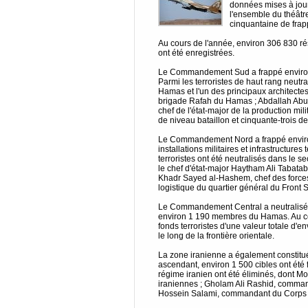
données mises à jour
l'ensemble du théâtr
cinquantaine de frap
Au cours de l'année, environ 306 830 rés
ont été enregistrées.
Le Commandement Sud a frappé environ 19
Parmi les terroristes de haut rang neutr
Hamas et l'un des principaux architect
brigade Rafah du Hamas ; Abdallah Abu
chef de l'état-major de la production mili
de niveau bataillon et cinquante-trois d
Le Commandement Nord a frappé environ
installations militaires et infrastructure
terroristes ont été neutralisés dans le 
le chef d'état-major Haytham Ali Tabata
Khadr Sayed al-Hashem, chef des force
logistique du quartier général du Front
Le Commandement Central a neutralisé en
environ 1 190 membres du Hamas. Au cou
fonds terroristes d'une valeur totale d'en
le long de la frontière orientale.
La zone iranienne a également constitué
ascendant, environ 1 500 cibles ont été
régime iranien ont été éliminés, dont 
iraniennes ; Gholam Ali Rashid, commanda
Hossein Salami, commandant du Corps de