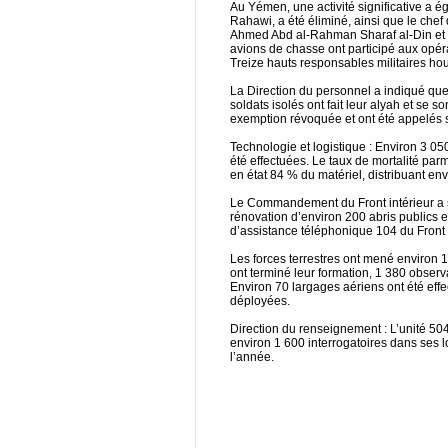
Au Yémen, une activité significative a é
Rahawi, a été éliminé, ainsi que le chef
Ahmed Abd al-Rahman Sharaf al-Din et l
avions de chasse ont participé aux opér
Treize hauts responsables militaires hou
La Direction du personnel a indiqué que
soldats isolés ont fait leur alyah et se 
exemption révoquée et ont été appelés 
Technologie et logistique : Environ 3 05
été effectuées. Le taux de mortalité par
en état 84 % du matériel, distribuant en
Le Commandement du Front intérieur a si
rénovation d’environ 200 abris publics et
d’assistance téléphonique 104 du Front i
Les forces terrestres ont mené environ 1
ont terminé leur formation, 1 380 observa
Environ 70 largages aériens ont été eff
déployées.
Direction du renseignement : L’unité 504 
environ 1 600 interrogatoires dans ses lo
l’année.