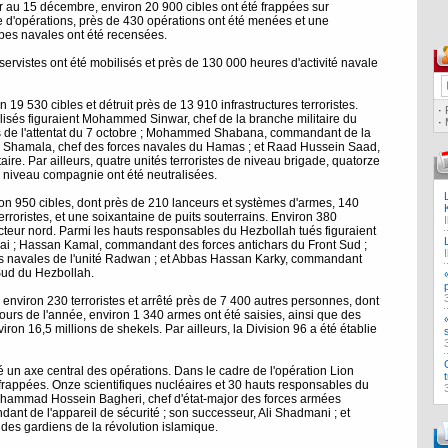
 au 15 décembre, environ 20 900 cibles ont été frappées sur
e d'opérations, près de 430 opérations ont été menées et une
pes navales ont été recensées.
ervistes ont été mobilisés et près de 130 000 heures d'activité navale
 530 cibles et détruit près de 13 910 infrastructures terroristes.
·
alisés figuraient Mohammed Sinwar, chef de la branche militaire du
·
es de l'attentat du 7 octobre ; Mohammed Shabana, commandant de la
 Shamala, chef des forces navales du Hamas ; et Raad Hussein Saad,
taire. Par ailleurs, quatre unités terroristes de niveau brigade, quatorze
e niveau compagnie ont été neutralisées.
 950 cibles, dont près de 210 lanceurs et systèmes d'armes, 140
s terroristes, et une soixantaine de puits souterrains. Environ 380
secteur nord. Parmi les hauts responsables du Hezbollah tués figuraient
bai ; Hassan Kamal, commandant des forces antichars du Front Sud ;
s navales de l'unité Radwan ; et Abbas Hassan Karky, commandant
 Sud du Hezbollah.
viron 230 terroristes et arrêté près de 7 400 autres personnes, dont
rs de l'année, environ 1 340 armes ont été saisies, ainsi que des
viron 16,5 millions de shekels. Par ailleurs, la Division 96 a été établie
 un axe central des opérations. Dans le cadre de l'opération Lion
 frappées. Onze scientifiques nucléaires et 30 hauts responsables du
Mohammad Hossein Bagheri, chef d'état-major des forces armées
nt de l'appareil de sécurité ; son successeur, Ali Shadmani ; et
s gardiens de la révolution islamique.