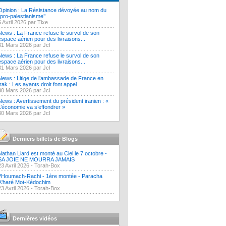
Opinion : La Résistance dévoyée au nom du
‘’pro-palestianisme’’
5 Avril 2026 par Tixe
News : La France refuse le survol de son
espace aérien pour des livraisons...
31 Mars 2026 par Jcl
News : La France refuse le survol de son
espace aérien pour des livraisons...
31 Mars 2026 par Jcl
News : Litige de l’ambassade de France en
Irak : Les ayants droit font appel
30 Mars 2026 par Jcl
News : Avertissement du président iranien : «
L’économie va s’effondrer »
30 Mars 2026 par Jcl
Derniers billets de Blogs
Nathan Liard est monté au Ciel le 7 octobre -
SA JOIE NE MOURRA JAMAIS
23 Avril 2026 -
Torah-Box
?Houmach-Rachi - 1ère montée - Paracha
A'haré Mot-Kédochim
23 Avril 2026 -
Torah-Box
Dernières vidéos