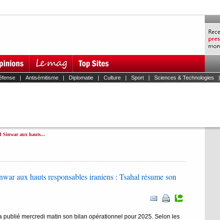
éfense
|
Antisémitisme
|
Diplomatie
|
Culture
|
Sport
|
Sciences & Technologies
 Sinwar aux hauts...
war aux hauts responsables iraniens : Tsahal résume son
a publié mercredi matin son bilan opérationnel pour 2025. Selon les