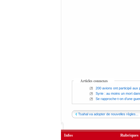
Articles connexes
200 avions ont participé aux p
Syrie : au moins un mort dans
Se rapproche-t-on d’une guer
Tsahal va adopter de nouvelles règles...
Infos
Rubriques