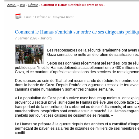
Accueil
»
Info
»
Défense
»
Comment le Hamas s'enrichit sur ordre de ses...
Israël : Défense au Moyen-Orient
Comment le Hamas s'enrichit sur ordre de ses dirigeants politiq
7 Janvier 2026 - Juif.org
Les responsables de la sécurité israélienne ont averti
Gaza connaît une nette amélioration de sa situation 
Selon des données récemment présentées lors de réuni
publiées par Ynet, le Hamas détiendrait actuellement entre 400 millions e
Gaza, et ce montant, d'après les estimations des services de renseignemen
Des sources au sein de Tsahal ont recommandé de réduire le nombre de 
dans la bande de Gaza. Depuis l'entrée en vigueur du cessez-le-feu avec
camions d'aide humanitaire y sont entrés chaque semaine.
« La population de Gaza peut survivre avec beaucoup moins », ont expliqu
provient du secteur privé, sur lequel le Hamas prélève une double taxe :
transportant de la nourriture, du carburant ou des médicaments, et une ta
marchandises lorsqu'elles sont vendues sur le marché. Le Hamas engrang
shekels par jour, et ses caisses ne cessent de se remplir. »
Le Hamas se prépare à la guerre depuis des années et a constitué d'import
permettant de payer les salaires de dizaines de milliers de ses membres 
conflit.