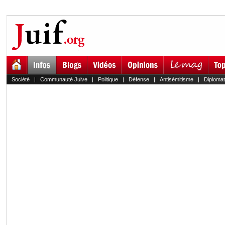
Société
|
Communauté Juive
|
Politique
|
Défense
|
Antisémitisme
|
Diplomat