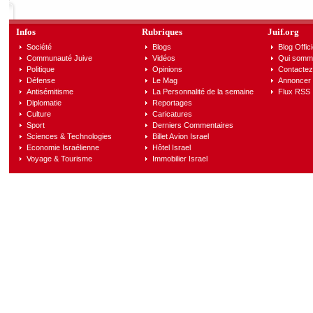
Infos
Rubriques
Juif.org
Société
Blogs
Blog Offici
Communauté Juive
Vidéos
Qui somm
Politique
Opinions
Contactez
Défense
Le Mag
Annoncer s
Antisémitisme
La Personnalité de la semaine
Flux RSS
Diplomatie
Reportages
Culture
Caricatures
Sport
Derniers Commentaires
Sciences & Technologies
Billet Avion Israel
Economie Israélienne
Hôtel Israel
Voyage & Tourisme
Immobilier Israel