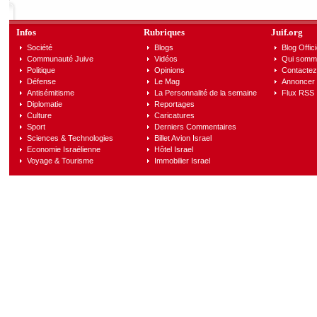
Infos
Rubriques
Juif.org
Société
Blogs
Blog Offici
Communauté Juive
Vidéos
Qui somm
Politique
Opinions
Contactez
Défense
Le Mag
Annoncer s
Antisémitisme
La Personnalité de la semaine
Flux RSS
Diplomatie
Reportages
Culture
Caricatures
Sport
Derniers Commentaires
Sciences & Technologies
Billet Avion Israel
Economie Israélienne
Hôtel Israel
Voyage & Tourisme
Immobilier Israel