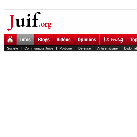
Société
|
Communauté Juive
|
Politique
|
Défense
|
Antisémitisme
|
Diplomat