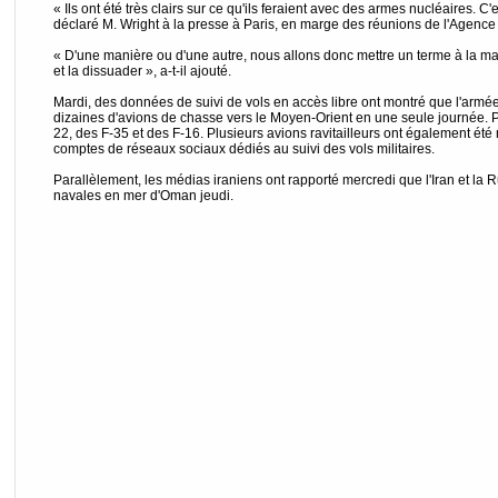
« Ils ont été très clairs sur ce qu'ils feraient avec des armes nucléaires. C
déclaré M. Wright à la presse à Paris, en marge des réunions de l'Agence 
« D'une manière ou d'une autre, nous allons donc mettre un terme à la mar
et la dissuader », a-t-il ajouté.
Mardi, des données de suivi de vols en accès libre ont montré que l'armé
dizaines d'avions de chasse vers le Moyen-Orient en une seule journée. P
22, des F-35 et des F-16. Plusieurs avions ravitailleurs ont également é
comptes de réseaux sociaux dédiés au suivi des vols militaires.
Parallèlement, les médias iraniens ont rapporté mercredi que l'Iran et l
navales en mer d'Oman jeudi.