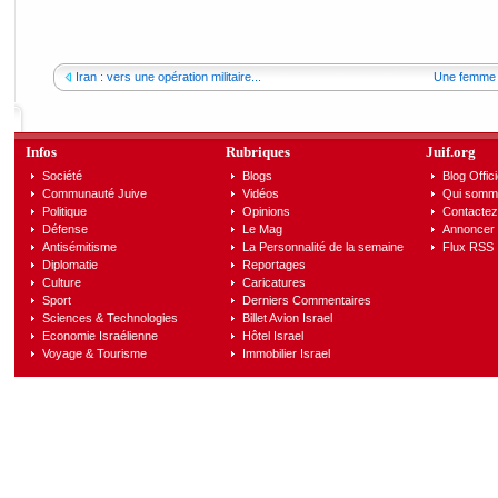
Iran : vers une opération militaire...
Une femme 
Infos
Rubriques
Juif.org
Société
Blogs
Blog Offici
Communauté Juive
Vidéos
Qui somm
Politique
Opinions
Contactez
Défense
Le Mag
Annoncer s
Antisémitisme
La Personnalité de la semaine
Flux RSS
Diplomatie
Reportages
Culture
Caricatures
Sport
Derniers Commentaires
Sciences & Technologies
Billet Avion Israel
Economie Israélienne
Hôtel Israel
Voyage & Tourisme
Immobilier Israel