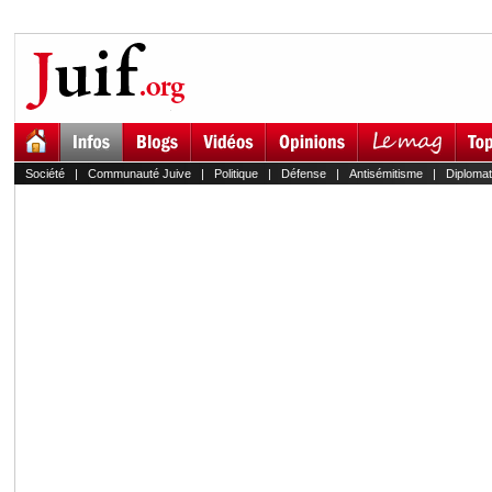
Société
|
Communauté Juive
|
Politique
|
Défense
|
Antisémitisme
|
Diplomat