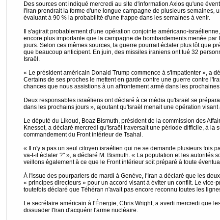
Des sources ont indiqué mercredi au site d'information Axios qu'une éventu
l'Iran prendrait la forme d'une longue campagne de plusieurs semaines,
évaluant à 90 % la probabilité d'une frappe dans les semaines à venir.
Il s'agirait probablement d'une opération conjointe américano-israélienne
encore plus importante que la campagne de bombardements menée par Isra
jours. Selon ces mêmes sources, la guerre pourrait éclater plus tôt que pr
que beaucoup anticipent. En juin, des missiles iraniens ont tué 32 person
Israël.
« Le président américain Donald Trump commence à s'impatienter », a déc
Certains de ses proches le mettent en garde contre une guerre contre l'Ira
chances que nous assistions à un affrontement armé dans les prochaines
Deux responsables israéliens ont déclaré à ce média qu'Israël se prépara
dans les prochains jours », ajoutant qu'Israël menait une opération visant
Le député du Likoud, Boaz Bismuth, président de la commission des Affair
Knesset, a déclaré mercredi qu'Israël traversait une période difficile, à la 
commandement du Front intérieur de Tsahal.
« Il n'y a pas un seul citoyen israélien qui ne se demande plusieurs fois par
va-t-il éclater ?" », a déclaré M. Bismuth. « La population et les autorités
veillons également à ce que le Front intérieur soit préparé à toute éventual
À l'issue des pourparlers de mardi à Genève, l'Iran a déclaré que les deux
« principes directeurs » pour un accord visant à éviter un conflit. Le vice
toutefois déclaré que Téhéran n'avait pas encore reconnu toutes les lign
Le secrétaire américain à l'Énergie, Chris Wright, a averti mercredi que le
dissuader l'Iran d'acquérir l'arme nucléaire.