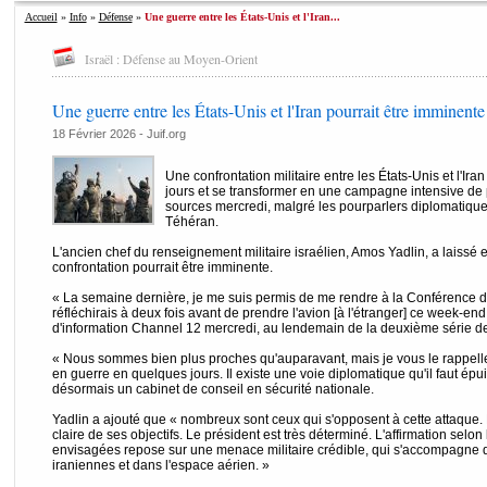
Accueil
»
Info
»
Défense
»
Une guerre entre les États-Unis et l'Iran...
Israël : Défense au Moyen-Orient
Une guerre entre les États-Unis et l'Iran pourrait être imminente
18 Février 2026 - Juif.org
Une confrontation militaire entre les États-Unis et l'Ir
jours et se transformer en une campagne intensive de 
sources mercredi, malgré les pourparlers diplomatiqu
Téhéran.
L'ancien chef du renseignement militaire israélien, Amos Yadlin, a laissé 
confrontation pourrait être imminente.
« La semaine dernière, je me suis permis de me rendre à la Conférence de
réfléchirais à deux fois avant de prendre l'avion [à l'étranger] ce week-end
d'information Channel 12 mercredi, au lendemain de la deuxième série d
« Nous sommes bien plus proches qu'auparavant, mais je vous le rappell
en guerre en quelques jours. Il existe une voie diplomatique qu'il faut épuis
désormais un cabinet de conseil en sécurité nationale.
Yadlin a ajouté que « nombreux sont ceux qui s'opposent à cette attaque.
claire de ses objectifs. Le président est très déterminé. L'affirmation selon
envisagées repose sur une menace militaire crédible, qui s'accompagne d
iraniennes et dans l'espace aérien. »