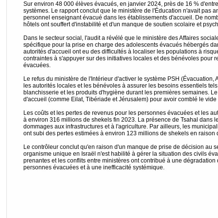
Sur environ 48 000 élèves évacués, en janvier 2024, près de 16 % d'entre
systèmes. Le rapport conclut que le ministère de l'Éducation n'avait pas an
personnel enseignant évacué dans les établissements d'accueil. De nom
hôtels ont souffert d'instabilité et d'un manque de soutien scolaire et psy
Dans le secteur social, l'audit a révélé que le ministère des Affaires socia
spécifique pour la prise en charge des adolescents évacués hébergés d
autorités d'accueil ont eu des difficultés à localiser les populations à risq
contraintes à s'appuyer sur des initiatives locales et des bénévoles pour
évacuées.
Le refus du ministère de l'Intérieur d'activer le système PSH (Évacuation
les autorités locales et les bénévoles à assurer les besoins essentiels tels
blanchisserie et les produits d'hygiène durant les premières semaines. Le C
d'accueil (comme Eilat, Tibériade et Jérusalem) pour avoir comblé le vid
Les coûts et les pertes de revenus pour les personnes évacuées et les aut
à environ 316 millions de shekels fin 2023. La présence de Tsahal dans l
dommages aux infrastructures et à l'agriculture. Par ailleurs, les municipal
ont subi des pertes estimées à environ 123 millions de shekels en raison de 
Le contrôleur conclut qu'en raison d'un manque de prise de décision au
organisme unique en Israël n'est habilité à gérer la situation des civils éva
prenantes et les conflits entre ministères ont contribué à une dégradation d
personnes évacuées et à une inefficacité systémique.