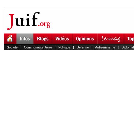
Société
|
Communauté Juive
|
Politique
|
Défense
|
Antisémitisme
|
Diplomat