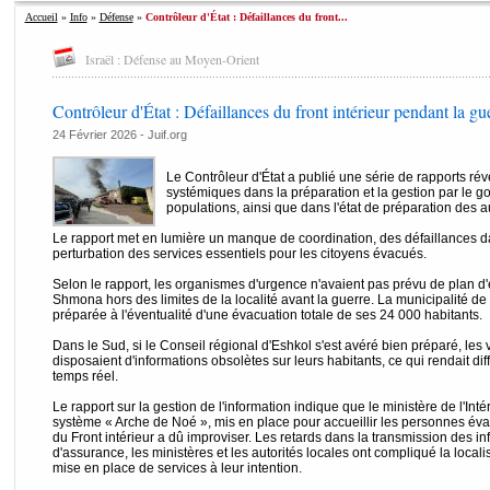
Accueil
»
Info
»
Défense
»
Contrôleur d'État : Défaillances du front...
Israël : Défense au Moyen-Orient
Contrôleur d'État : Défaillances du front intérieur pendant la gu
24 Février 2026 - Juif.org
Le Contrôleur d'État a publié une série de rapports ré
systémiques dans la préparation et la gestion par le 
populations, ainsi que dans l'état de préparation des au
Le rapport met en lumière un manque de coordination, des défaillances dan
perturbation des services essentiels pour les citoyens évacués.
Selon le rapport, les organismes d'urgence n'avaient pas prévu de plan d'
Shmona hors des limites de la localité avant la guerre. La municipalité d
préparée à l'éventualité d'une évacuation totale de ses 24 000 habitants.
Dans le Sud, si le Conseil régional d'Eshkol s'est avéré bien préparé, les 
disposaient d'informations obsolètes sur leurs habitants, ce qui rendait di
temps réel.
Le rapport sur la gestion de l'information indique que le ministère de l'Intér
système « Arche de Noé », mis en place pour accueillir les personnes é
du Front intérieur a dû improviser. Les retards dans la transmission des info
d'assurance, les ministères et les autorités locales ont compliqué la loca
mise en place de services à leur intention.