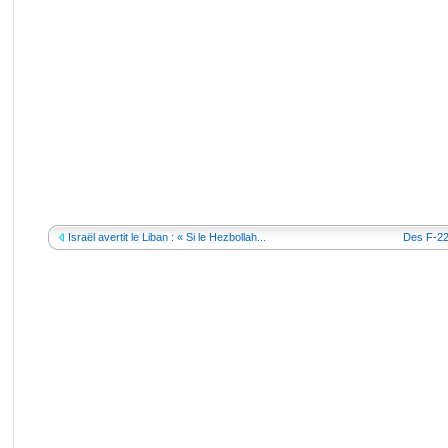
Israël avertit le Liban : « Si le Hezbollah...
Des F-22