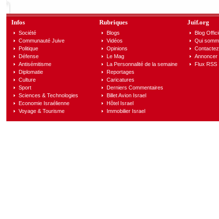
Infos
Rubriques
Juif.org
Société
Blogs
Blog Offici
Communauté Juive
Vidéos
Qui somm
Politique
Opinions
Contactez
Défense
Le Mag
Annoncer s
Antisémitisme
La Personnalité de la semaine
Flux RSS
Diplomatie
Reportages
Culture
Caricatures
Sport
Derniers Commentaires
Sciences & Technologies
Billet Avion Israel
Economie Israélienne
Hôtel Israel
Voyage & Tourisme
Immobilier Israel