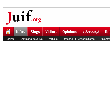
Société
|
Communauté Juive
|
Politique
|
Défense
|
Antisémitisme
|
Diplomat