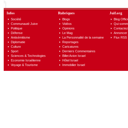
Infos
Rubriques
Juif.org
Société
Blogs
Blog Offici
Communauté Juive
Vidéos
Qui somm
Politique
Opinions
Contactez
Défense
Le Mag
Annoncer s
Antisémitisme
La Personnalité de la semaine
Flux RSS
Diplomatie
Reportages
Culture
Caricatures
Sport
Derniers Commentaires
Sciences & Technologies
Billet Avion Israel
Economie Israélienne
Hôtel Israel
Voyage & Tourisme
Immobilier Israel