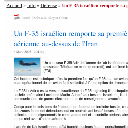
Accueil
»
Info
»
Défense
»
Un F-35 israélien remporte sa p
Israël : Défense au Moyen-Orient
Un F-35 israélien remporte sa premièr
aérienne au-dessus de l'Iran
4 Mars 2026 - Juif.org
Un chasseur F-35I Adir de l'armée de l'air israélienne 
dessus de Téhéran ce matin (mercredi), ont confirmé l
(FDI).
Cet incident est historique : c'est la première fois qu'un F-35 abat un avio
bilan opérationnel de cet avion furtif se limitait à l'interception de drones e
Le F-35I « Adir » est la version israélienne du F-35 Lightning II de cinqu
société américaine Lockheed Martin. Adapté aux besoins israéliens, il es
communication, de guerre électronique et de renseignement avancés.
Conçu pour les missions de frappe en profondeur en territoire hostile, cet
des zones fortement défendues tout en neutralisant les défenses aérienn
collecte de renseignements, le commandement et le contrôle aériens, ains
temps réel avec d'autres aéronefs.
L'armée de l'air israélienne a déjà franchi plusieurs étapes opérationnelle