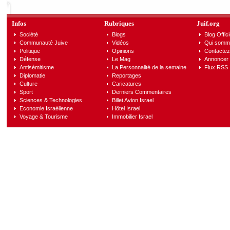
Infos
Rubriques
Juif.org
Société
Blogs
Blog Offici
Communauté Juive
Vidéos
Qui somm
Politique
Opinions
Contactez
Défense
Le Mag
Annoncer s
Antisémitisme
La Personnalité de la semaine
Flux RSS
Diplomatie
Reportages
Culture
Caricatures
Sport
Derniers Commentaires
Sciences & Technologies
Billet Avion Israel
Economie Israélienne
Hôtel Israel
Voyage & Tourisme
Immobilier Israel