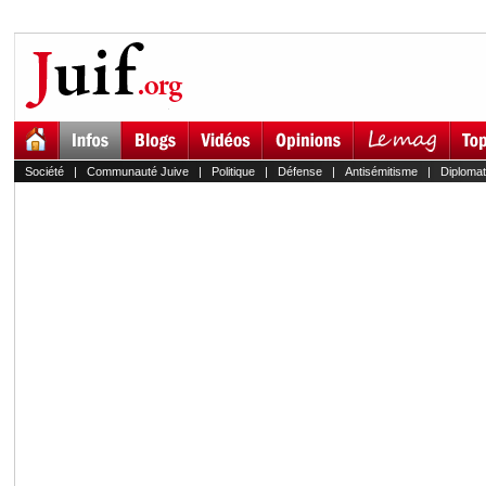
Société
|
Communauté Juive
|
Politique
|
Défense
|
Antisémitisme
|
Diplomat