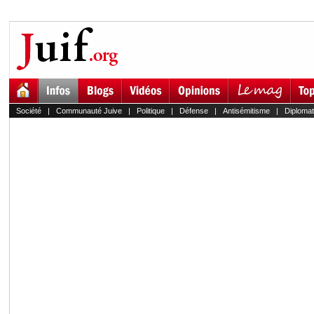
Société
|
Communauté Juive
|
Politique
|
Défense
|
Antisémitisme
|
Diplomat