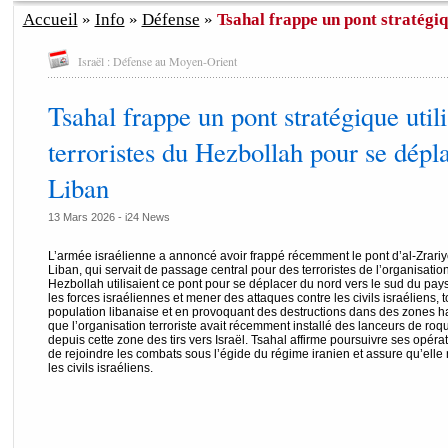
Accueil
»
Info
»
Défense
»
Tsahal frappe un pont stratégique
Israël : Défense au Moyen-Orient
Tsahal frappe un pont stratégique utili
terroristes du Hezbollah pour se dépla
Liban
13 Mars 2026 -
i24 News
L’armée israélienne a annoncé avoir frappé récemment le pont d’al-Zrariyeh
Liban, qui servait de passage central pour des terroristes de l’organisatio
Hezbollah utilisaient ce pont pour se déplacer du nord vers le sud du pay
les forces israéliennes et mener des attaques contre les civils israéliens, 
population libanaise et en provoquant des destructions dans des zones h
que l’organisation terroriste avait récemment installé des lanceurs de roqu
depuis cette zone des tirs vers Israël. Tsahal affirme poursuivre ses opéra
de rejoindre les combats sous l’égide du régime iranien et assure qu’elle
les civils israéliens.