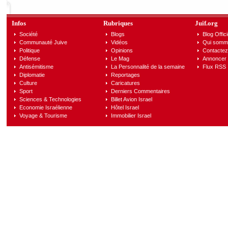
Infos
Rubriques
Juif.org
Société
Blogs
Blog Offici
Communauté Juive
Vidéos
Qui somm
Politique
Opinions
Contactez
Défense
Le Mag
Annoncer s
Antisémitisme
La Personnalité de la semaine
Flux RSS
Diplomatie
Reportages
Culture
Caricatures
Sport
Derniers Commentaires
Sciences & Technologies
Billet Avion Israel
Economie Israélienne
Hôtel Israel
Voyage & Tourisme
Immobilier Israel