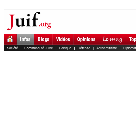
Société
|
Communauté Juive
|
Politique
|
Défense
|
Antisémitisme
|
Diplomat