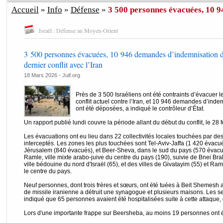
Accueil
»
Info
»
Défense
»
3 500 personnes évacuées, 10 9
Israël : Défense au Moyen-Orient
3 500 personnes évacuées, 10 946 demandes d’indemnisation d
dernier conflit avec l’Iran
18 Mars 2026 - Juif.org
Près de 3 500 Israéliens ont été contraints d’évacuer l
conflit actuel contre l’Iran, et 10 946 demandes d’in
ont été déposées, a indiqué le contrôleur d’État.
Un rapport publié lundi couvre la période allant du début du conflit, le 28 
Les évacuations ont eu lieu dans 22 collectivités locales touchées par de
interceptés. Les zones les plus touchées sont Tel-Aviv-Jaffa (1 420 évacu
Jérusalem (840 évacués), et Beer-Sheva, dans le sud du pays (570 évacué
Ramle, ville mixte arabo-juive du centre du pays (190), suivie de Bnei Brak,
ville bédouine du nord d'Israël (65), et des villes de Givatayim (55) et R
le centre du pays.
Neuf personnes, dont trois frères et sœurs, ont été tuées à Beit Shemesh 
de missile iranienne a détruit une synagogue et plusieurs maisons. Les se
indiqué que 65 personnes avaient été hospitalisées suite à cette attaque
Lors d'une importante frappe sur Beersheba, au moins 19 personnes ont é