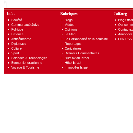
Infos
Rubriques
Juif.org
Société
Blogs
Blog Offici
Communauté Juive
Vidéos
Qui somm
Politique
Opinions
Contactez
Défense
Le Mag
Annoncer s
Antisémitisme
La Personnalité de la semaine
Flux RSS
Diplomatie
Reportages
Culture
Caricatures
Sport
Derniers Commentaires
Sciences & Technologies
Billet Avion Israel
Economie Israélienne
Hôtel Israel
Voyage & Tourisme
Immobilier Israel