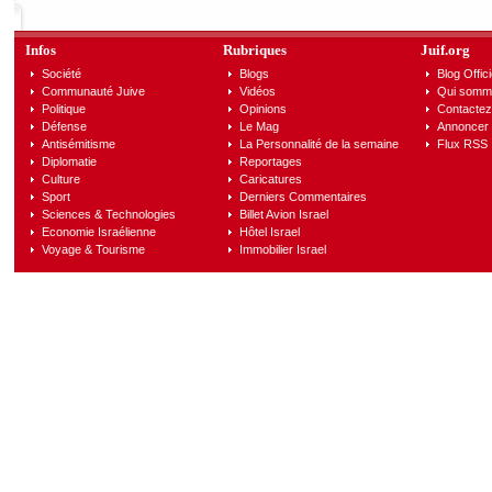
Infos
Rubriques
Juif.org
Société
Blogs
Blog Offici
Communauté Juive
Vidéos
Qui somm
Politique
Opinions
Contactez
Défense
Le Mag
Annoncer s
Antisémitisme
La Personnalité de la semaine
Flux RSS
Diplomatie
Reportages
Culture
Caricatures
Sport
Derniers Commentaires
Sciences & Technologies
Billet Avion Israel
Economie Israélienne
Hôtel Israel
Voyage & Tourisme
Immobilier Israel