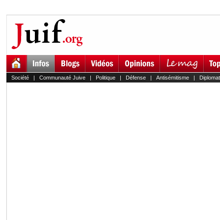
Société
|
Communauté Juive
|
Politique
|
Défense
|
Antisémitisme
|
Diplomat