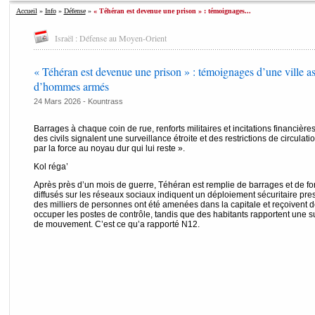
Accueil
»
Info
»
Défense
»
« Téhéran est devenue une prison » : témoignages...
Israël : Défense au Moyen-Orient
« Téhéran est devenue une prison » : témoignages d’une ville as
d’hommes armés
24 Mars 2026 -
Kountrass
Barrages à chaque coin de rue, renforts militaires et incitations financièr
des civils signalent une surveillance étroite et des restrictions de circulat
par la force au noyau dur qui lui reste ».
Kol réga’
Après près d’un mois de guerre, Téhéran est remplie de barrages et de 
diffusés sur les réseaux sociaux indiquent un déploiement sécuritaire pres
des milliers de personnes ont été amenées dans la capitale et reçoivent de
occuper les postes de contrôle, tandis que des habitants rapportent une sur
de mouvement. C’est ce qu’a rapporté N12.