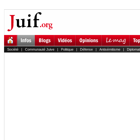
Société
|
Communauté Juive
|
Politique
|
Défense
|
Antisémitisme
|
Diplomat