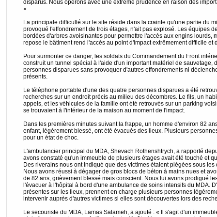
disparus. Nous opérons avec une extrême prudence en raison des importan
»
La principale difficulté sur le site réside dans la crainte qu'une partie du m
provoqué l'effondrement de trois étages, n'ait pas explosé. Les équipes d
bordées d'arbres avoisinantes pour permettre l'accès aux engins lourds, m
repose le bâtiment rend l'accès au point d'impact extrêmement difficile et
Pour surmonter ce danger, les soldats du Commandement du Front intérieu
construit un tunnel spécial à l'aide d'un important matériel de sauvetage, d
personnes disparues sans provoquer d'autres effondrements ni déclencher
présents.
Le téléphone portable d'une des quatre personnes disparues a été retrouvé
recherches sur un endroit précis au milieu des décombres. Le fils, un hab
appels, et les véhicules de la famille ont été retrouvés sur un parking voisi
se trouvaient à l'intérieur de la maison au moment de l'impact.
Dans les premières minutes suivant la frappe, un homme d'environ 82 ans
enfant, légèrement blessé, ont été évacués des lieux. Plusieurs personnes
pour un état de choc.
L'ambulancier principal du MDA, Shevach Rothenshtrych, a rapporté depuis 
avons constaté qu'un immeuble de plusieurs étages avait été touché et qu
Des riverains nous ont indiqué que des victimes étaient piégées sous les
Nous avons réussi à dégager de gros blocs de béton à mains nues et av
de 82 ans, grièvement blessé mais conscient. Nous lui avons prodigué les
l'évacuer à l'hôpital à bord d'une ambulance de soins intensifs du MDA. 
présentes sur les lieux, prennent en charge plusieurs personnes légèreme
intervenir auprès d'autres victimes si elles sont découvertes lors des rech
Le secouriste du MDA, Lamas Salameh, a ajouté : « Il s'agit d'un immeubl