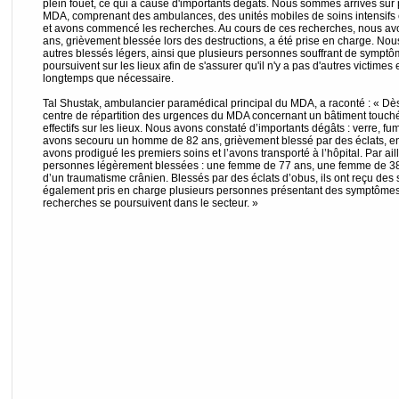
plein fouet, ce qui a causé d'importants dégâts. Nous sommes arrivés sur
MDA, comprenant des ambulances, des unités mobiles de soins intensifs
et avons commencé les recherches. Au cours de ces recherches, nous a
ans, grièvement blessée lors des destructions, a été prise en charge. No
autres blessés légers, ainsi que plusieurs personnes souffrant de symptô
poursuivent sur les lieux afin de s'assurer qu'il n'y a pas d'autres victimes
longtemps que nécessaire.
Tal Shustak, ambulancier paramédical principal du MDA, a raconté : « Dès
centre de répartition des urgences du MDA concernant un bâtiment touch
effectifs sur les lieux. Nous avons constaté d’importants dégâts : verre, fu
avons secouru un homme de 82 ans, grièvement blessé par des éclats, en
avons prodigué les premiers soins et l’avons transporté à l’hôpital. Par ai
personnes légèrement blessées : une femme de 77 ans, une femme de 38 
d’un traumatisme crânien. Blessés par des éclats d’obus, ils ont reçu de
également pris en charge plusieurs personnes présentant des symptômes d
recherches se poursuivent dans le secteur. »