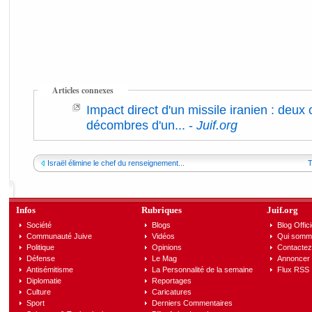
Articles connexes
Impact direct d'un missile iranien : deux 
décombres d'un...
-
Juif.org
Israël élimine le chef du renseignement...
T
Infos
Rubriques
Juif.org
Société
Blogs
Blog Offici
Communauté Juive
Vidéos
Qui somm
Politique
Opinions
Contactez
Défense
Le Mag
Annoncer s
Antisémitisme
La Personnalité de la semaine
Flux RSS
Diplomatie
Reportages
Culture
Caricatures
Sport
Derniers Commentaires