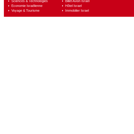
Sciences & Technologies
Billet Avion Israel
Economie Israélienne
Hôtel Israel
Voyage & Tourisme
Immobilier Israel