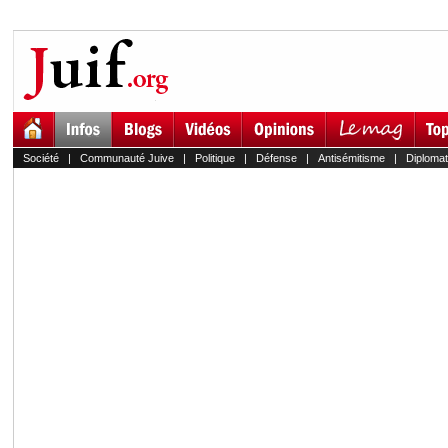
Société
|
Communauté Juive
|
Politique
|
Défense
|
Antisémitisme
|
Diplomat