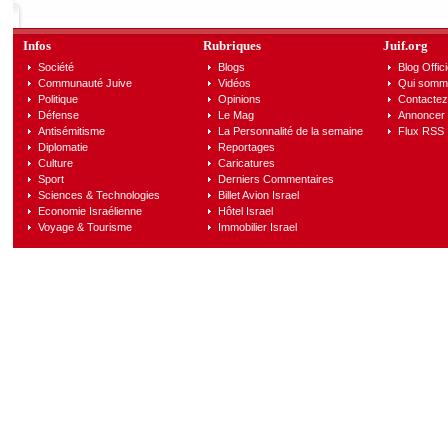
Infos
Rubriques
Juif.org
Société
Blogs
Blog Offici
Communauté Juive
Vidéos
Qui somm
Politique
Opinions
Contactez
Défense
Le Mag
Annoncer s
Antisémitisme
La Personnalité de la semaine
Flux RSS
Diplomatie
Reportages
Culture
Caricatures
Sport
Derniers Commentaires
Sciences & Technologies
Billet Avion Israel
Economie Israélienne
Hôtel Israel
Voyage & Tourisme
Immobilier Israel