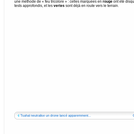
une méthode de « feu tricolore » : celles marquées en
rouge
ont été disqu
tests approfondis, et les
vertes
sont déjà en route vers le terrain.
Tsahal neutralise un drone lancé apparemment...