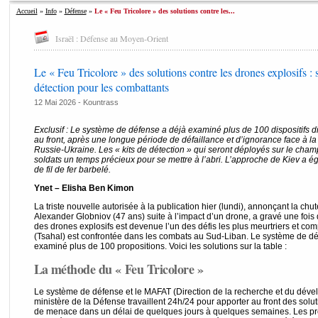
Accueil
»
Info
»
Défense
»
Le « Feu Tricolore » des solutions contre les...
Israël : Défense au Moyen-Orient
Le « Feu Tricolore » des solutions contre les drones explosifs : s
détection pour les combattants
12 Mai 2026 -
Kountrass
Exclusif : Le système de défense a déjà examiné plus de 100 dispositifs dif
au front, après une longue période de défaillance et d’ignorance face à l
Russie-Ukraine. Les « kits de détection » qui seront déployés sur le champ 
soldats un temps précieux pour se mettre à l’abri. L’approche de Kiev a é
de fil de fer barbelé.
Ynet – Elisha Ben Kimon
La triste nouvelle autorisée à la publication hier (lundi), annonçant la chu
Alexander Globniov (47 ans) suite à l’impact d’un drone, a gravé une fois 
des drones explosifs est devenue l’un des défis les plus meurtriers et co
(Tsahal) est confrontée dans les combats au Sud-Liban. Le système de dé
examiné plus de 100 propositions. Voici les solutions sur la table :
La méthode du « Feu Tricolore »
Le système de défense et le MAFAT (Direction de la recherche et du dév
ministère de la Défense travaillent 24h/24 pour apporter au front des solu
de menace dans un délai de quelques jours à quelques semaines. Les pro