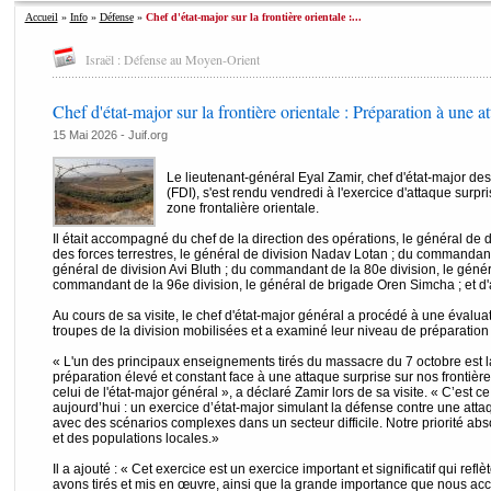
Accueil
»
Info
»
Défense
»
Chef d'état-major sur la frontière orientale :...
Israël : Défense au Moyen-Orient
Chef d'état-major sur la frontière orientale : Préparation à une a
15 Mai 2026 - Juif.org
Le lieutenant-général Eyal Zamir, chef d'état-major de
(FDI), s'est rendu vendredi à l'exercice d'attaque surpri
zone frontalière orientale.
Il était accompagné du chef de la direction des opérations, le général de
des forces terrestres, le général de division Nadav Lotan ; du commanda
général de division Avi Bluth ; du commandant de la 80e division, le généra
commandant de la 96e division, le général de brigade Oren Simcha ; et 
Au cours de sa visite, le chef d'état-major général a procédé à une évaluati
troupes de la division mobilisées et a examiné leur niveau de préparation 
« L'un des principaux enseignements tirés du massacre du 7 octobre est l
préparation élevé et constant face à une attaque surprise sur nos frontière
celui de l'état-major général », a déclaré Zamir lors de sa visite. « C’est 
aujourd’hui : un exercice d’état-major simulant la défense contre une atta
avec des scénarios complexes dans un secteur difficile. Notre priorité abs
et des populations locales.»
Il a ajouté : « Cet exercice est un exercice important et significatif qui re
avons tirés et mis en œuvre, ainsi que la grande importance que nous acco