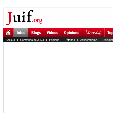
Société
|
Communauté Juive
|
Politique
|
Défense
|
Antisémitisme
|
Diplomat