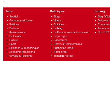
Infos
Rubriques
Juif.org
Société
Blogs
Blog Offici
Communauté Juive
Vidéos
Qui somm
Politique
Opinions
Contactez
Défense
Le Mag
Annoncer s
Antisémitisme
La Personnalité de la semaine
Flux RSS
Diplomatie
Reportages
Culture
Caricatures
Sport
Derniers Commentaires
Sciences & Technologies
Billet Avion Israel
Economie Israélienne
Hôtel Israel
Voyage & Tourisme
Immobilier Israel