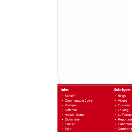
Infos
Rubriques
Société
Blogs
Communauté Juive
Vidéos
Politique
Opinions
Défense
Le Mag
Antisémitisme
La Person
Diplomatie
Reportag
Culture
Caricatur
Sport
Derniers