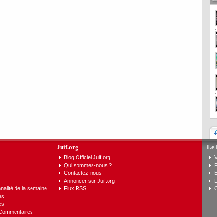
Juif.org
Le 
Blog Officiel Juif.org
V
Qui sommes-nous ?
F
Contactez-nous
E
Annoncer sur Juif.org
L
nalité de la semaine
Flux RSS
C
es
es
 Commentaires