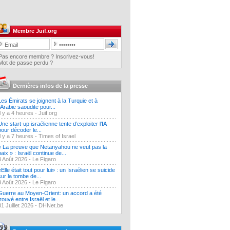
Membre Juif.org
Pas encore membre ? Inscrivez-vous!
Mot de passe perdu ?
Dernières infos de la presse
Les Émirats se joignent à la Turquie et à
l'Arabie saoudite pour...
Il y a 4 heures -
Juif.org
Une start-up israélienne tente d’exploiter l’IA
pour décoder le...
Il y a 7 heures -
Times of Israel
« La preuve que Netanyahou ne veut pas la
paix » : Israël continue de...
3 Août 2026 -
Le Figaro
«Elle était tout pour lui» : un Israélien se suicide
sur la tombe de...
3 Août 2026 -
Le Figaro
Guerre au Moyen-Orient: un accord a été
trouvé entre Israël et le...
31 Juillet 2026 -
DHNet.be