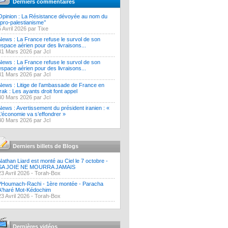
Derniers commentaires
Opinion : La Résistance dévoyée au nom du
‘’pro-palestianisme’’
5 Avril 2026 par Tixe
News : La France refuse le survol de son
espace aérien pour des livraisons...
31 Mars 2026 par Jcl
News : La France refuse le survol de son
espace aérien pour des livraisons...
31 Mars 2026 par Jcl
News : Litige de l’ambassade de France en
Irak : Les ayants droit font appel
30 Mars 2026 par Jcl
News : Avertissement du président iranien : «
L’économie va s’effondrer »
30 Mars 2026 par Jcl
Derniers billets de Blogs
Nathan Liard est monté au Ciel le 7 octobre -
SA JOIE NE MOURRA JAMAIS
23 Avril 2026 -
Torah-Box
?Houmach-Rachi - 1ère montée - Paracha
A'haré Mot-Kédochim
23 Avril 2026 -
Torah-Box
Dernières vidéos