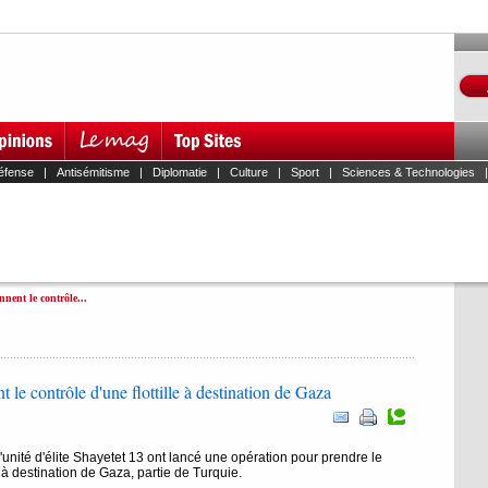
éfense
|
Antisémitisme
|
Diplomatie
|
Culture
|
Sport
|
Sciences & Technologies
nent le contrôle...
le contrôle d'une flottille à destination de Gaza
unité d'élite Shayetet 13 ont lancé une opération pour prendre le
le à destination de Gaza, partie de Turquie.