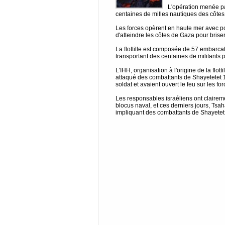
L'opération menée pa
centaines de milles nautiques des côtes
Les forces opèrent en haute mer avec pou
d'atteindre les côtes de Gaza pour briser
La flottille est composée de 57 embarca
transportant des centaines de militants p
L'IHH, organisation à l'origine de la flot
attaqué des combattants de Shayetetet 1
soldat et avaient ouvert le feu sur les f
Les responsables israéliens ont claireme
blocus naval, et ces derniers jours, Tsa
impliquant des combattants de Shayetet 