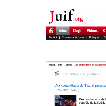
Société
|
Communauté Juive
|
Politique
|
D
Accueil
»
Info
»
Défense
»
Des combattants de Tsahal pren
Israël : Défense au Moyen-Orient
Des combattants de Tsahal prennent 
18 Mai 2026 - Juif.org
Des combattants de l'
contrôle de la flottil