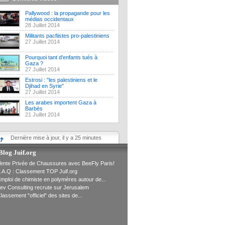
Pallywood : la propagande pour les
médias occidentaux
28 Juillet 2014
Militants pacfiistes pro-palestiniens
27 Juillet 2014
Pourquoi tant d'enfants tués à
Gaza ?
27 Juillet 2014
Estrosi : "les palestiniens et le
Djihad en Syrie"
27 Juillet 2014
Les arabes importent Gaza à
Barbès
21 Juillet 2014
Dernière mise à jour, il y a 25 minutes
Blog Juif.org
ente Privée de Chaussures avec BeeFly Paris!
.A.Q : Classement TOP Juif.org
mploi de chimiste en polymères autour de...
ev Consulting recrute sur Jerusalem
lassement "officiel" des sites de...