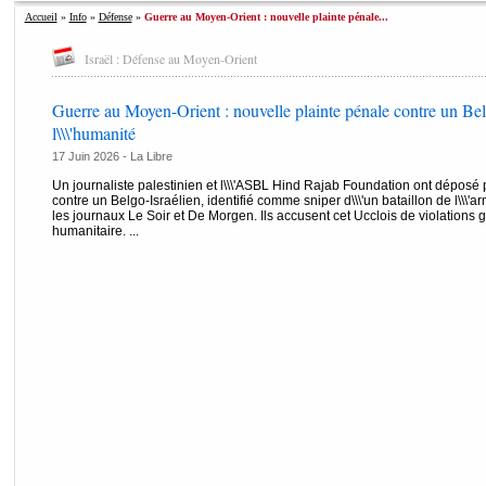
Accueil
»
Info
»
Défense
»
Guerre au Moyen-Orient : nouvelle plainte pénale...
Israël : Défense au Moyen-Orient
Guerre au Moyen-Orient : nouvelle plainte pénale contre un Bel
l\\\'humanité
17 Juin 2026 -
La Libre
Un journaliste palestinien et l\\\'ASBL Hind Rajab Foundation ont déposé p
contre un Belgo-Israélien, identifié comme sniper d\\\'un bataillon de l\\\'
les journaux Le Soir et De Morgen. Ils accusent cet Ucclois de violations g
humanitaire. ...