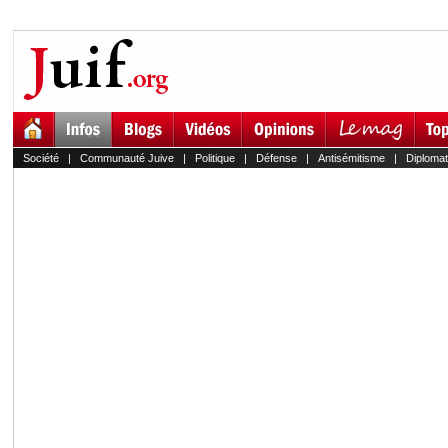
Société
|
Communauté Juive
|
Politique
|
Défense
|
Antisémitisme
|
Diplomat