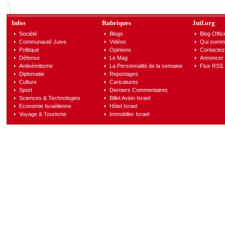
Infos
Rubriques
Juif.org
Société
Blogs
Blog Offici
Communauté Juive
Vidéos
Qui somm
Politique
Opinions
Contactez
Défense
Le Mag
Annoncer s
Antisémitisme
La Personnalité de la semaine
Flux RSS
Diplomatie
Reportages
Culture
Caricatures
Sport
Derniers Commentaires
Sciences & Technologies
Billet Avion Israel
Economie Israélienne
Hôtel Israel
Voyage & Tourisme
Immobilier Israel