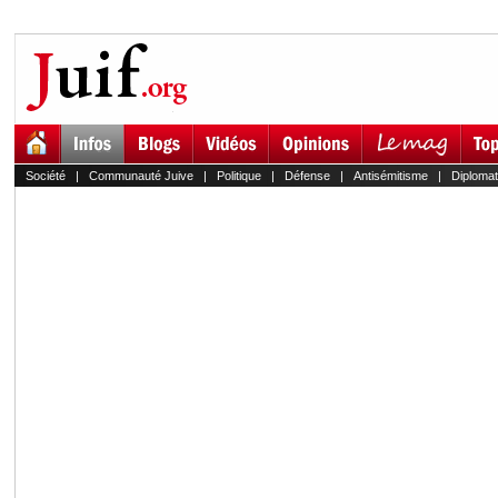
Société
|
Communauté Juive
|
Politique
|
Défense
|
Antisémitisme
|
Diplomat