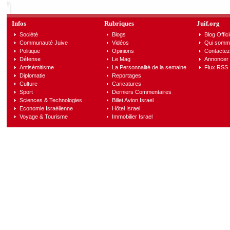
Infos
Rubriques
Juif.org
Société
Blogs
Blog Offici
Communauté Juive
Vidéos
Qui somm
Politique
Opinions
Contactez
Défense
Le Mag
Annoncer s
Antisémitisme
La Personnalité de la semaine
Flux RSS
Diplomatie
Reportages
Culture
Caricatures
Sport
Derniers Commentaires
Sciences & Technologies
Billet Avion Israel
Economie Israélienne
Hôtel Israel
Voyage & Tourisme
Immobilier Israel