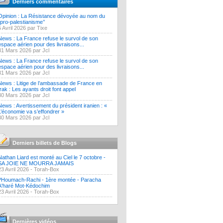
Derniers commentaires
Opinion : La Résistance dévoyée au nom du
‘’pro-palestianisme’’
5 Avril 2026 par Tixe
News : La France refuse le survol de son
espace aérien pour des livraisons...
31 Mars 2026 par Jcl
News : La France refuse le survol de son
espace aérien pour des livraisons...
31 Mars 2026 par Jcl
News : Litige de l’ambassade de France en
Irak : Les ayants droit font appel
30 Mars 2026 par Jcl
News : Avertissement du président iranien : «
L’économie va s’effondrer »
30 Mars 2026 par Jcl
Derniers billets de Blogs
Nathan Liard est monté au Ciel le 7 octobre -
SA JOIE NE MOURRA JAMAIS
23 Avril 2026 -
Torah-Box
?Houmach-Rachi - 1ère montée - Paracha
A'haré Mot-Kédochim
23 Avril 2026 -
Torah-Box
Dernières vidéos