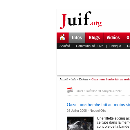
Société
|
Communauté Juive
|
Politique
|
D
Accueil
»
Info
»
Défense
»
Gaza : une bombe fait au moin
Israël : Défense au Moyen-Orient
Gaza : une bombe fait au moins si
26 Juillet 2008 -
Nouvel Obs
Une fillette et cinq a
ce type dans la même
contrôle de la bande 