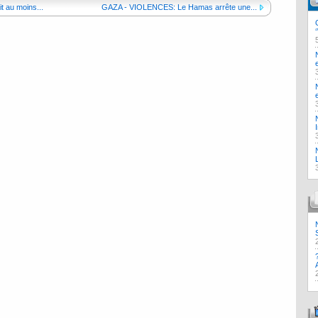
au moins...
GAZA - VIOLENCES: Le Hamas arrête une...