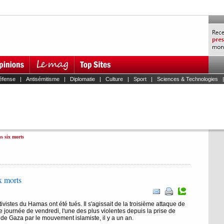
éfense
|
Antisémitisme
|
Diplomatie
|
Culture
|
Sport
|
Sciences & Technologies
s six morts
x morts
ctivistes du Hamas ont été tués. Il s'agissait de la troisième attaque de
 journée de vendredi, l'une des plus violentes depuis la prise de
de Gaza par le mouvement islamiste, il y a un an.