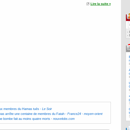
Lire la suite »
·
·
eux membres du Hamas tués
-
Le Soir
s arrête une centaine de membres du Fatah
-
France24 - moyen-orient
bombe fait au moins quatre morts
-
nouvelobs.com