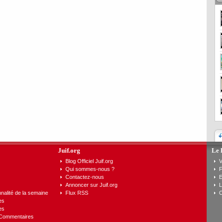
Juif.org
Le 
Blog Officiel Juif.org
V
Qui sommes-nous ?
F
Contactez-nous
E
Annoncer sur Juif.org
L
nalité de la semaine
Flux RSS
C
es
es
 Commentaires