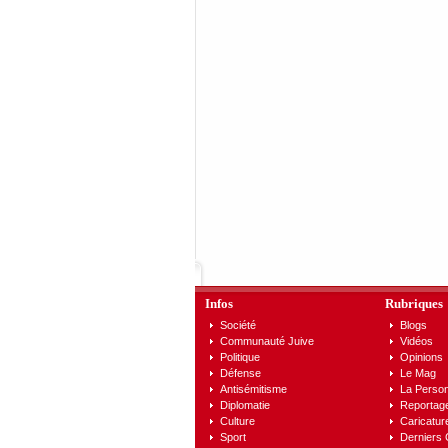
Infos
Rubriques
Société
Blogs
Communauté Juive
Vidéos
Politique
Opinions
Défense
Le Mag
Antisémitisme
La Person
Diplomatie
Reportag
Culture
Caricatur
Sport
Derniers