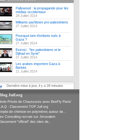
Pallywood : la propagande pour les
médias occidentaux
28 Juillet 2014
Militants pacfiistes pro-palestiniens
27 Juillet 2014
Pourquoi tant d'enfants tués à
Gaza ?
27 Juillet 2014
Estrosi : "les palestiniens et le
Djihad en Syrie"
27 Juillet 2014
Les arabes importent Gaza à
Barbès
21 Juillet 2014
Dernière mise à jour, il y a 28 minutes
Blog Juif.org
ente Privée de Chaussures avec BeeFly Paris!
.A.Q : Classement TOP Juif.org
mploi de chimiste en polymères autour de...
ev Consulting recrute sur Jerusalem
lassement "officiel" des sites de...