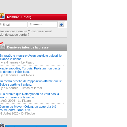
Membre Juif.org
Pas encore membre ? Inscrivez-vous!
Mot de passe perdu ?
Dernières infos de la presse
En Israël, le meurtre d\\\'un activiste palestinien
relance le débat...
Il y a 4 heures -
Le Figaro
Arabie saoudite, Turquie, Pakistan : un pacte
de défense inédit face...
Il y a 6 heures -
i24 News
Un média proche de l’opposition affirme que le
Guide suprême iranien...
Il y a 6 heures -
Times of Israel
« La preuve que Netanyahou ne veut pas la
paix » : Israël continue de...
3 Août 2026 -
Le Figaro
Guerre au Moyen-Orient: un accord a été
trouvé entre Israël et le...
31 Juillet 2026 -
DHNet.be