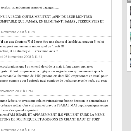
 tordus , abandonnant armes et bagages ......
NE LA LECON QUI'ILS MERITENT ,AFIN DE LEUR MONTRER
DOMPTABLE QUE JAMAIS, EN ELIMINANT HAMAS , TERRORISTES ET
6 Novembre 2008 à 11:39
il pas aux élections ?? il à peut-être une chance d 'accèdé au pouvoir !! et lui
r rapport aux ennemis arabes quel qu 'il soit !!!
actère, et de strathégie .....c 'est mon avis !!
edi 26 Novembre 2008 à 11:41
 elucubrations que l on entend de ci de la mais il faut passer aux actes
igote . il faut rompre avec la logique des negociations qui ne menent qu a la
aintenant la liberation de 1400 prisonniers dont 500 emprisonnes en israel pour
actement comme pour l episode tragi comique de l echange avec le hezb. qui reste
 Novembre 2008 à 11:47
e lydie si je savais que cela entrainerait une bonne decision je demanderais a
 ce brave soldat. c'est vrai aussi et bravo a TSAHAL MAI depuis quelques temps
reres c'est quand inquietant
 les memoires d'AM ISRAEL ET APPAREMMENT ILS VEULENT FAIRE LA MEME
ETONS DE POLIMIQUER ET AGISSONS EN CRIANT HAUT ET FORT
6 Novembre 2008 à 11:53