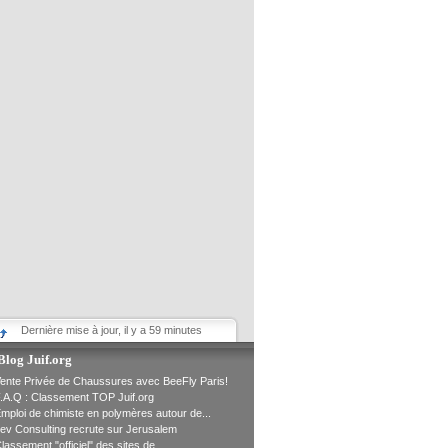
Dernière mise à jour, il y a 59 minutes
Blog Juif.org
ente Privée de Chaussures avec BeeFly Paris!
.A.Q : Classement TOP Juif.org
mploi de chimiste en polymères autour de...
ev Consulting recrute sur Jerusalem
lassement "officiel" des sites de...