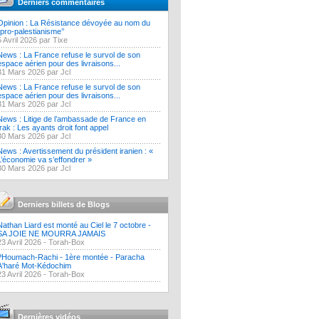
Derniers commentaires
Opinion : La Résistance dévoyée au nom du
‘’pro-palestianisme’’
5 Avril 2026 par Tixe
News : La France refuse le survol de son
espace aérien pour des livraisons...
31 Mars 2026 par Jcl
News : La France refuse le survol de son
espace aérien pour des livraisons...
31 Mars 2026 par Jcl
News : Litige de l’ambassade de France en
Irak : Les ayants droit font appel
30 Mars 2026 par Jcl
News : Avertissement du président iranien : «
L’économie va s’effondrer »
30 Mars 2026 par Jcl
Derniers billets de Blogs
Nathan Liard est monté au Ciel le 7 octobre -
SA JOIE NE MOURRA JAMAIS
23 Avril 2026 -
Torah-Box
?Houmach-Rachi - 1ère montée - Paracha
A'haré Mot-Kédochim
23 Avril 2026 -
Torah-Box
Dernières vidéos