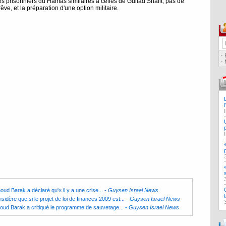
s prisonniers du Hamas similaires à celles de Guilad Shalit, pas de
êve, et la préparation d'une option militaire.
·
·
houd Barak a déclaré qu'« il y a une crise...
-
Guysen Israel News
dère que si le projet de loi de finances 2009 est...
-
Guysen Israel News
 Ehoud Barak a critiqué le programme de sauvetage...
-
Guysen Israel News