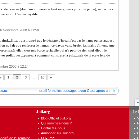
ral de réserve (donc un militaire de haut rang, mais plus tout jeune), se décide à
 véreux....C'est incroyable.
26 Novembre 2008 à 11:58
insi...lhistoire a montré que le désastre d'isreal n'est pas le hams ou les arabes ;
le feu ne fait que renforcer le hamas...ce dayan va se bruler les mains s'il tente une
rce matérielle , c'est une force sprituelle qui n'a peur de rien sauf dieu , le
vos politiques ...pensez à comment construre la paix...agir de la sorte fera de
embre 2008 à 12:14
◄
1
2
3
...
10
►
seau...
Israël ferme les passages avec Gaza après un...
Juif.org
Le 
Blog Officiel Juif.org
V
Qui sommes-nous ?
F
Contactez-nous
E
Annoncer sur Juif.org
L
nalité de la semaine
Flux RSS
C