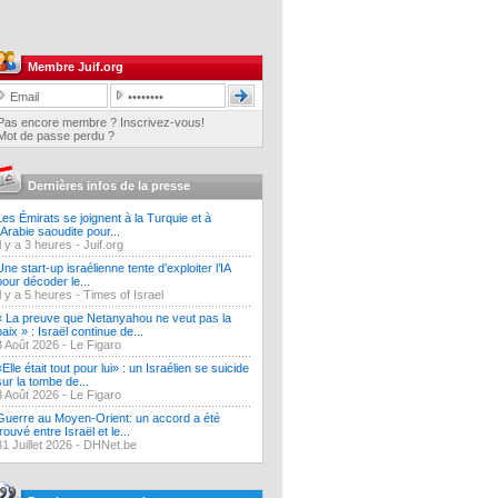
Membre Juif.org
Pas encore membre ? Inscrivez-vous!
Mot de passe perdu ?
Dernières infos de la presse
Les Émirats se joignent à la Turquie et à
l'Arabie saoudite pour...
Il y a 3 heures -
Juif.org
Une start-up israélienne tente d’exploiter l’IA
pour décoder le...
Il y a 5 heures -
Times of Israel
« La preuve que Netanyahou ne veut pas la
paix » : Israël continue de...
3 Août 2026 -
Le Figaro
«Elle était tout pour lui» : un Israélien se suicide
sur la tombe de...
3 Août 2026 -
Le Figaro
Guerre au Moyen-Orient: un accord a été
trouvé entre Israël et le...
31 Juillet 2026 -
DHNet.be