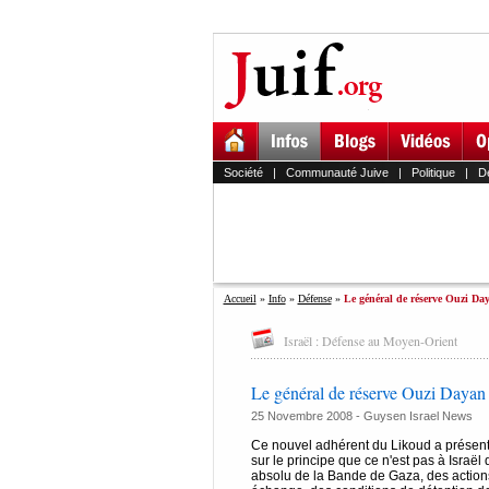
Société
|
Communauté Juive
|
Politique
|
D
Accueil
»
Info
»
Défense
»
Le général de réserve Ouzi Da
Israël : Défense au Moyen-Orient
Le général de réserve Ouzi Dayan a
25 Novembre 2008 - Guysen Israel News
Ce nouvel adhérent du Likoud a présenté
sur le principe que ce n'est pas à Israël
absolu de la Bande de Gaza, des actions