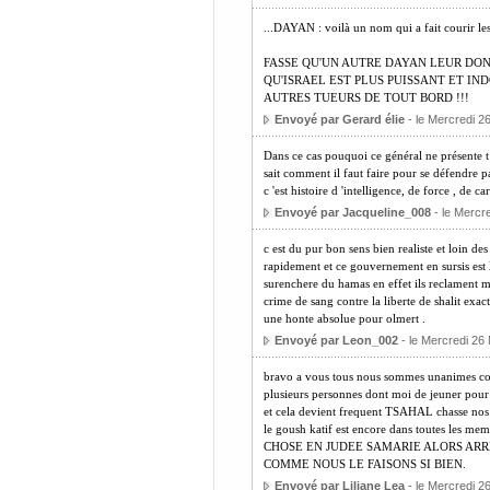
...DAYAN : voilà un nom qui a fait courir les
FASSE QU'UN AUTRE DAYAN LEUR DON
QU'ISRAEL EST PLUS PUISSANT ET IN
AUTRES TUEURS DE TOUT BORD !!!
Envoyé par Gerard élie
- le Mercredi 2
Dans ce cas pouquoi ce général ne présente t '
sait comment il faut faire pour se défendre pa
c 'est histoire d 'intelligence, de force , de car
Envoyé par Jacqueline_008
- le Mercr
c est du pur bon sens bien realiste et loin des
rapidement et ce gouvernement en sursis est l
surenchere du hamas en effet ils reclament m
crime de sang contre la liberte de shalit ex
une honte absolue pour olmert .
Envoyé par Leon_002
- le Mercredi 26
bravo a vous tous nous sommes unanimes comm
plusieurs personnes dont moi de jeuner pour
et cela devient frequent TSAHAL chasse nos f
le goush katif est encore dans toutes
CHOSE EN JUDEE SAMARIE ALORS ARR
COMME NOUS LE FAISONS SI BIEN.
Envoyé par Liliane Lea
- le Mercredi 2