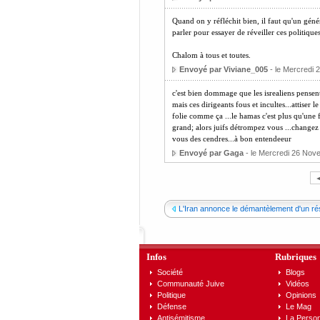
Quand on y réfléchit bien, il faut qu'un géné
parler pour essayer de réveiller ces politiques
Chalom à tous et toutes.
Envoyé par Viviane_005
- le Mercredi 
c'est bien dommage que les isrealiens pensent a
mais ces dirigeants fous et incultes...attiser 
folie comme ça ...le hamas c'est plus qu'une fo
grand; alors juifs détrompez vous ...changez 
vous des cendres...à bon entendeeur
Envoyé par Gaga
- le Mercredi 26 Nov
L'Iran annonce le démantèlement d'un ré
Infos
Rubriques
Société
Blogs
Communauté Juive
Vidéos
Politique
Opinions
Défense
Le Mag
Antisémitisme
La Person