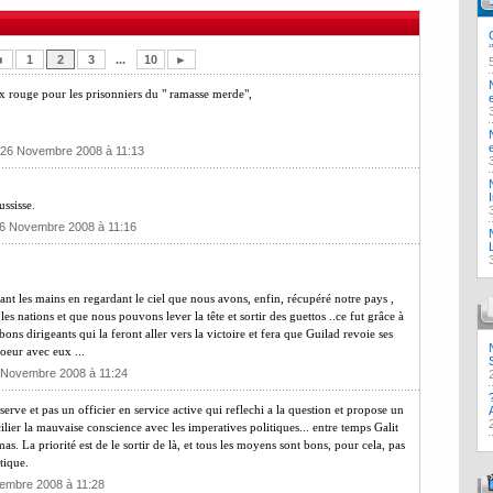
◄
1
2
3
...
10
►
roix rouge pour les prisonniers du " ramasse merde",
i 26 Novembre 2008 à 11:13
ssisse.
26 Novembre 2008 à 11:16
nt les mains en regardant le ciel que nous avons, enfin, récupéré notre pays ,
nations et que nous pouvons lever la tête et sortir des guettos ..ce fut grâce à
ons dirigeants qui la feront aller vers la victoire et fera que Guilad revoie ses
oeur avec eux ...
6 Novembre 2008 à 11:24
rve et pas un officier en service active qui reflechi a la question et propose un
ilier la mauvaise conscience avec les imperatives politiques... entre temps Galit
. La priorité est de le sortir de là, et tous les moyens sont bons, pour cela, pas
tique.
vembre 2008 à 11:28