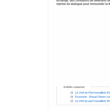
échange, des conditions de détention de
reprise du dialogue pour renouveler la tr
Articles connexes
Le chef du Parti travailliste E
Economie : Ehoud Olmert consi
Le chef du parti travailliste