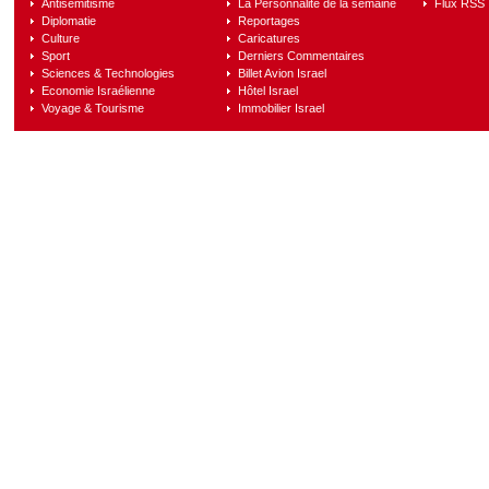
Antisémitisme
La Personnalité de la semaine
Flux RSS
Diplomatie
Reportages
Culture
Caricatures
Sport
Derniers Commentaires
Sciences & Technologies
Billet Avion Israel
Economie Israélienne
Hôtel Israel
Voyage & Tourisme
Immobilier Israel