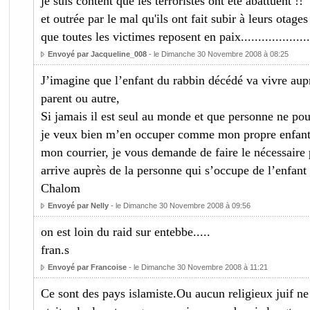
je suis content que les terroristes ont été abattuent !!
et outrée par le mal qu'ils ont fait subir à leurs otages
que toutes les victimes reposent en paix...................
Envoyé par Jacqueline_008
- le Dimanche 30 Novembre 2008 à 08:25
J’imagine que l’enfant du rabbin décédé va vivre aup
parent ou autre,
Si jamais il est seul au monde et que personne ne pou
je veux bien m’en occuper comme mon propre enfant, 
mon courrier, je vous demande de faire le nécessaire p
arrive auprès de la personne qui s’occupe de l’enfan
Chalom
Envoyé par Nelly
- le Dimanche 30 Novembre 2008 à 09:56
on est loin du raid sur entebbe.....
fran.s
Envoyé par Francoise
- le Dimanche 30 Novembre 2008 à 11:21
Ce sont des pays islamiste.Ou aucun religieux juif ne d