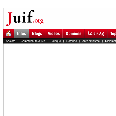
Société
|
Communauté Juive
|
Politique
|
Défense
|
Antisémitisme
|
Diplomat