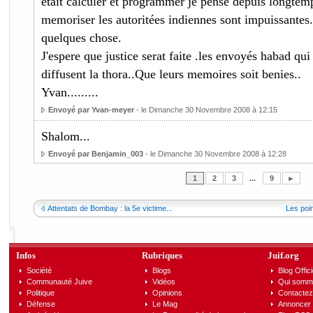
etait calculer et programmer je pense depuis longtemps
memoriser les autoritées indiennes sont impuissante
quelques chose.
J'espere que justice serat faite .les envoyés habad qu
diffusent la thora..Que leurs memoires soit benies..
Yvan.........
Envoyé par Yvan-meyer
- le Dimanche 30 Novembre 2008 à 12:15
Shalom...
Envoyé par Benjamin_003
- le Dimanche 30 Novembre 2008 à 12:28
1
2
3
...
9
►
Attentats de Bombay : la 5e victime...
Les poin
Infos
Rubriques
Juif.org
Société
Blogs
Blog Offici
Communauté Juive
Vidéos
Qui somm
Politique
Opinions
Contactez
Défense
Le Mag
Annoncer s