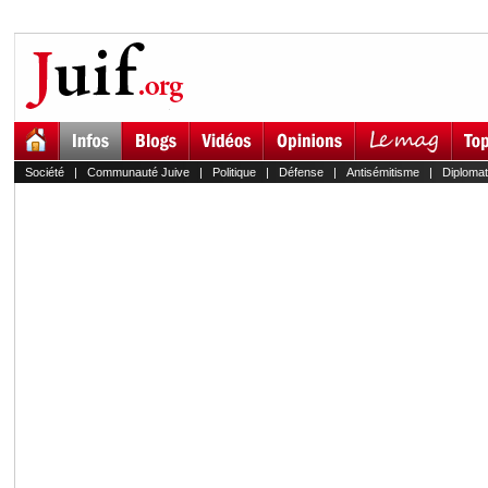
Société
|
Communauté Juive
|
Politique
|
Défense
|
Antisémitisme
|
Diplomat