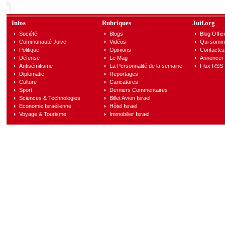
Infos
Rubriques
Juif.org
Société
Blogs
Blog Offici
Communauté Juive
Vidéos
Qui somm
Politique
Opinions
Contactez
Défense
Le Mag
Annoncer s
Antisémitisme
La Personnalité de la semaine
Flux RSS
Diplomatie
Reportages
Culture
Caricatures
Sport
Derniers Commentaires
Sciences & Technologies
Billet Avion Israel
Economie Israélienne
Hôtel Israel
Voyage & Tourisme
Immobilier Israel