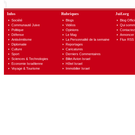
Infos
Rubriques
Juif.org
Société
Blogs
Blog Offici
Communauté Juive
Vidéos
Qui somm
Politique
Opinions
Contactez
Défense
Le Mag
Annoncer s
Antisémitisme
La Personnalité de la semaine
Flux RSS
Diplomatie
Reportages
Culture
Caricatures
Sport
Derniers Commentaires
Sciences & Technologies
Billet Avion Israel
Economie Israélienne
Hôtel Israel
Voyage & Tourisme
Immobilier Israel