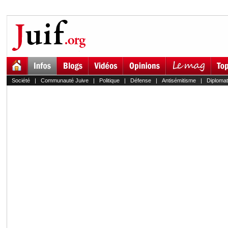
Société
|
Communauté Juive
|
Politique
|
Défense
|
Antisémitisme
|
Diplomat