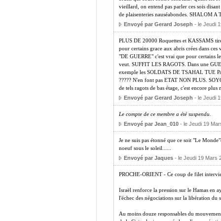
vieillard, on entend pas parler ces sois di
de plaisenteries nauséabondes. SHALOM
Envoyé par Gerard Joseph
- le Jeudi 
PLUS DE 20000 Roquettes et KASSAMS tires 
pour certains grace aux abris crées dans ce
"DE GUERRE" c'est vrai que pour certains 
veut. SUFFIT LES RAGOTS. Dans une GUERR
exemple les SOLDATS DE TSAHAL TUE PA
????? N'en font pas ETAT NON PLUS. SO
de tels ragots de bas étage, c'est encor
Envoyé par Gerard Joseph
- le Jeudi 
Le compte de ce membre a été suspendu.
Envoyé par Jean_010
- le Jeudi 19 Mar
Je ne suis pas étonné que ce soit "Le Monde"q
noeuf sous le soleil......
Envoyé par Jaques
- le Jeudi 19 Mars 
PROCHE-ORIENT - Ce coup de filet intervient 
Israël renforce la pression sur le Hamas en ay
l'échec des négociations sur la libération du s
Au moins douze responsables du mouvement isl