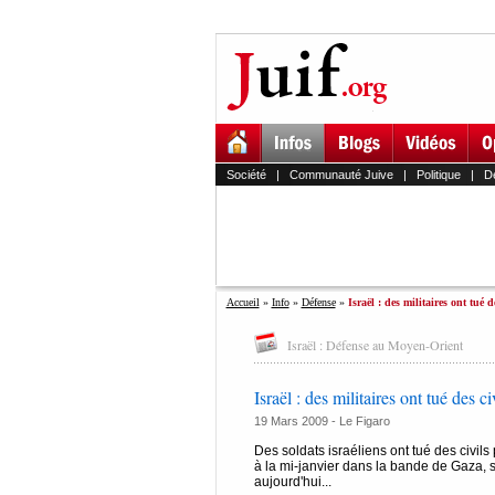
Société
|
Communauté Juive
|
Politique
|
D
Accueil
»
Info
»
Défense
»
Israël : des militaires ont tué d
Israël : Défense au Moyen-Orient
Israël : des militaires ont tué des ci
19 Mars 2009 -
Le Figaro
Des soldats israéliens ont tué des civil
à la mi-janvier dans la bande de Gaza, 
aujourd'hui...