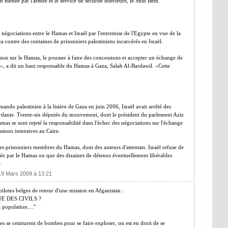
 menée par l'armée et le service de sécurité intérieure, le Shin Beth.
 négociations entre le Hamas et Israël par l'entremise de l'Egypte en vue de la
a contre des centaines de prisonniers palestiniens incarcérés en Israël.
ssion sur le Hamas, le pousser à faire des concessions et accepter un échange de
rix», a dit un haut responsable du Hamas à Gaza, Salah Al-Bardawil. «Cette
ando palestinien à la lisière de Gaza en juin 2006, Israël avait arrêté des
rdanie. Trente-six députés du mouvement, dont le président du parlement Aziz
mas se sont rejeté la responsabilité dans l'échec des négociations sur l'échange
ssions intensives au Caire.
es prisonniers membres du Hamas, dont des auteurs d'attentats. Israël refuse de
ntée par le Hamas ou que des dizaines de détenus éventuellement libérables
e
 19 Mars 2009 à 13:21
 pilotes belges de retour d'une mission en Afganistan :
E DES CIVILS ?
a population...."
s se ceinturent de bombes pour se faire exploser, on est en droit de se