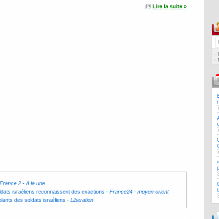
Lire la suite »
·
·
France 2 - A la une
ts israéliens reconnaissent des exactions
-
France24 - moyen-orient
ants des soldats israéliens
-
Liberation