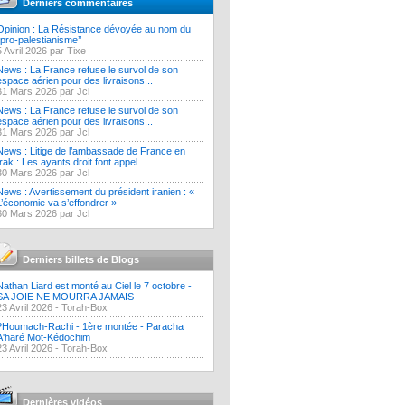
Derniers commentaires
Opinion : La Résistance dévoyée au nom du
‘’pro-palestianisme’’
5 Avril 2026 par Tixe
News : La France refuse le survol de son
espace aérien pour des livraisons...
31 Mars 2026 par Jcl
News : La France refuse le survol de son
espace aérien pour des livraisons...
31 Mars 2026 par Jcl
News : Litige de l’ambassade de France en
Irak : Les ayants droit font appel
30 Mars 2026 par Jcl
News : Avertissement du président iranien : «
L’économie va s’effondrer »
30 Mars 2026 par Jcl
Derniers billets de Blogs
Nathan Liard est monté au Ciel le 7 octobre -
SA JOIE NE MOURRA JAMAIS
23 Avril 2026 -
Torah-Box
?Houmach-Rachi - 1ère montée - Paracha
A'haré Mot-Kédochim
23 Avril 2026 -
Torah-Box
Dernières vidéos