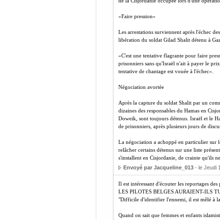
de la Cisjordanie occupée lors d'une opération
«Faire pression»
Les arrestations surviennent après l'échec des
libération du soldat Gilad Shalit détenu à Gaz
«C'est une tentative flagrante pour faire pre
prisonniers sans qu'Israël n'ait à payer le p
tentative de chantage est vouée à l'échec».
Négociation avortée
Après la capture du soldat Shalit par un comm
dizaines des responsables du Hamas en Cisjo
Doweik, sont toujours détenus. Israël et le Ha
de prisonniers, après plusieurs jours de discu
La négociation a achoppé en particulier sur l
relâcher certains détenus sur une liste prése
s'installent en Cisjordanie, de crainte qu'ils n
Envoyé par Jacqueline_013
- le Jeudi
Il est intéressant d'écouter les reportages des
LES PILOTES BELGES AURAIENT-ILS TU
"Difficile d'identifier l'ennemi, il est mêlé à l
Quand on sait que femmes et enfants islamiste