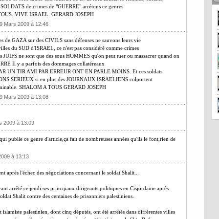
sant SOLDATS de crimes de "GUERRE" arrétons ce genres
 A TOUS. VIVE ISRAEL. GERARD JOSEPH
19 Mars 2009 à 12:46
de GAZA sur des CIVILS sans défenses ne sauvons leurs vie
s villes du SUD d'ISRAEL, ce n'est pas considéré comme crimes
les JUIFS ne sont que des sous HOMMES qu'on peut tuer ou massacrer quand on
E Il y a parfois des dommages collatéreaux
R UN TIR AMI PAR ERREUR ONT EN PARLE MOINS. Et ces soldats
YONS SERIEUX si en plus des JOURNAUX ISRAELIENS colportent
e plus minable. SHALOM A TOUS GERARD JOSEPH
19 Mars 2009 à 13:08
s 2009 à 13:09
ui publie ce genre d'article,ça fait de nombreuses années qu'ils le font,rien de
2009 à 13:13
après l'échec des négociations concernant le soldat Shalit...
ant arrêté ce jeudi ses principaux dirigeants politiques en Cisjordanie après
oldat Shalit contre des centaines de prisonniers palestiniens.
amiste palestinien, dont cinq députés, ont été arrêtés dans différentes villes