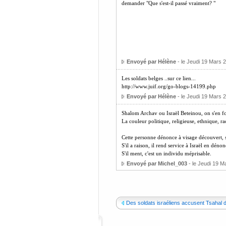
demander "Que s'est-il passé vraiment? "
Envoyé par Hélène
- le Jeudi 19 Mars 
Les soldats belges ..sur ce lien...
http://www.juif.org/go-blogs-14199.php
Envoyé par Hélène
- le Jeudi 19 Mars 
Shalom Archav ou Israël Beteinou, on s'en fou
La couleur politique, religieuse, ethnique, r
Cette personne dénonce à visage découvert, soit 
S'il a raison, il rend service à Israël en d
S'il ment, c'est un individu méprisable.
Envoyé par Michel_003
- le Jeudi 19 M
Des soldats israéliens accusent Tsahal d