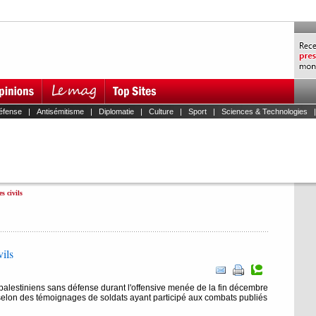
éfense
|
Antisémitisme
|
Diplomatie
|
Culture
|
Sport
|
Sciences & Technologies
es civils
vils
s palestiniens sans défense durant l'offensive menée de la fin décembre
selon des témoignages de soldats ayant participé aux combats publiés