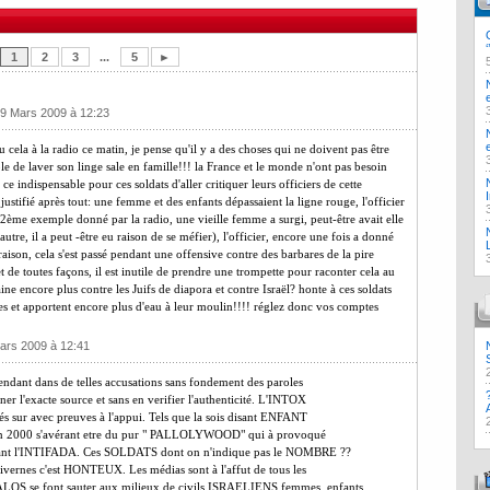
1
2
3
...
5
►
19 Mars 2009 à 12:23
du cela à la radio ce matin, je pense qu'il y a des choses qui ne doivent pas être
ble de laver son linge sale en famille!!! la France et le monde n'ont pas besoin
ce indispensable pour ces soldats d'aller critiquer leurs officiers de cette
justifié après tout: une femme et des enfants dépassaient la ligne rouge, l'officier
!!! 2ème exemple donné par la radio, une vieille femme a surgi, peut-être avait elle
autre, il a peut -être eu raison de se méfier), l'officier, encore une fois a donné
u raison, cela s'est passé pendant une offensive contre des barbares de la pire
et de toutes façons, il est inutile de prendre une trompette pour raconter cela au
ine encore plus contre les Juifs de diapora et contre Israël? honte à ces soldats
s et apportent encore plus d'eau à leur moulin!!!! réglez donc vos comptes
Mars 2009 à 12:41
ndant dans de telles accusations sans fondement des paroles
ner l'exacte source et sans en verifier l'authenticité. L'INTOX
s sur avec preuves à l'appui. Tels que la sois disant ENFANT
 en 2000 s'avérant etre du pur " PALLOLYWOOD" qui à provoqué
dant l'INTIFADA. Ces SOLDATS dont on n'indique pas le NOMBRE ??
livernes c'est HONTEUX. Les médias sont à l'affut de tous les
PALOS se font sauter aux milieux de civils ISRAELIENS femmes, enfants,