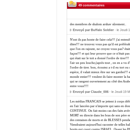
49 commentaires
des membres de shalom arshav sûrement..
Envoyé par Buffalo Soldier
- le Jeudi 
N'ont ils pas honte de faire cela!!! j'ai enten
dites!!! ne trouvez vous pas qu'il est préféra
que l'on en rajoute, ne croyez vous pas? était 
façon!!! et qui leur prouve que ce n'était pas 
qui était sur le toit a donné l'ordre de tirer
l'air un peu louche,(après tout , on en a vu d'
l'ordre de tirer. bon, écoutez a t-il eu tort o
espèce, il valait mieux être sur ses gardes!!! 
monde entier!!! veulent ils faire monter la ha
qui se rangent ouvertement au côté des Arabe
entre vous!!!!
Envoyé par Claude_006
- le Jeudi 19 
Les médias FRANCAIS se jettent à corps défe
en l'air lancées par n'importe qui sans en don
CONTINUE. On fait moins cas des faits avéré
MORT en directe dans les bras de son père
des centaines de morts et de BLESSES pen
Viendraient aujourd'hui raconter de telles ba
bruits qui court contre ISRAEL. Quant les 