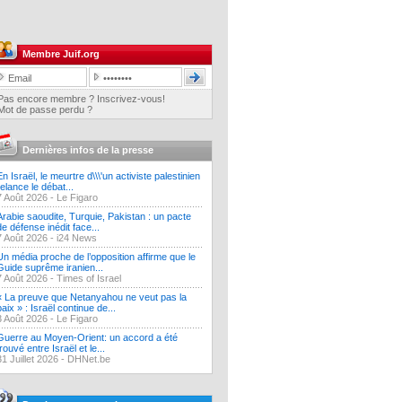
Membre Juif.org
Pas encore membre ? Inscrivez-vous!
Mot de passe perdu ?
Dernières infos de la presse
En Israël, le meurtre d\\\'un activiste palestinien
relance le débat...
7 Août 2026 -
Le Figaro
Arabie saoudite, Turquie, Pakistan : un pacte
de défense inédit face...
7 Août 2026 -
i24 News
Un média proche de l’opposition affirme que le
Guide suprême iranien...
7 Août 2026 -
Times of Israel
« La preuve que Netanyahou ne veut pas la
paix » : Israël continue de...
3 Août 2026 -
Le Figaro
Guerre au Moyen-Orient: un accord a été
trouvé entre Israël et le...
31 Juillet 2026 -
DHNet.be