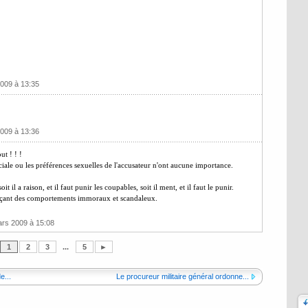
2009 à 13:35
2009 à 13:36
t ! ! !
aciale ou les préférences sexuelles de l'accusateur n'ont aucune importance.
il a raison, et il faut punir les coupables, soit il ment, et il faut le punir.
énonçant des comportements immoraux et scandaleux.
ars 2009 à 15:08
1
2
3
...
5
►
e...
Le procureur militaire général ordonne...