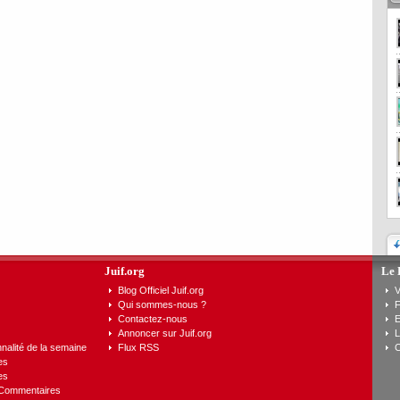
Juif.org
Le 
Blog Officiel Juif.org
V
Qui sommes-nous ?
F
Contactez-nous
E
Annoncer sur Juif.org
L
nalité de la semaine
Flux RSS
C
es
es
 Commentaires