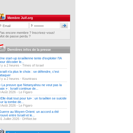
Membre Juif.org
Pas encore membre ? Inscrivez-vous!
Mot de passe perdu ?
Dernières infos de la presse
Une start-up israélienne tente d’exploiter l’IA
pour décoder le...
Il y a 2 heures -
Times of Israel
Israël n’a plus le choix : se défendre, c’est
attaquer
Il y a 2 heures -
Kountrass
« La preuve que Netanyahou ne veut pas la
paix » : Israël continue de...
3 Août 2026 -
Le Figaro
«Elle était tout pour lui» : un Israélien se suicide
sur la tombe de...
3 Août 2026 -
Le Figaro
Guerre au Moyen-Orient: un accord a été
trouvé entre Israël et le...
31 Juillet 2026 -
DHNet.be