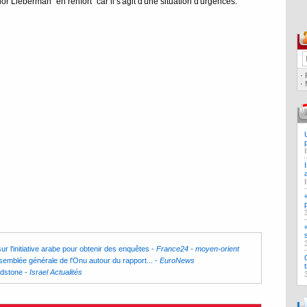
or Lieberman "en renfort" car il s'agit d'une situation d'urgences.
·
·
r l'initiative arabe pour obtenir des enquêtes
-
France24 - moyen-orient
ssemblée générale de l'Onu autour du rapport...
-
EuroNews
ldstone
-
Israel Actualités