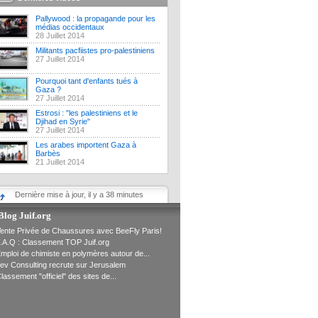
Pallywood : la propagande pour les
médias occidentaux
28 Juillet 2014
Militants pacfiistes pro-palestiniens
27 Juillet 2014
Pourquoi tant d'enfants tués à
Gaza ?
27 Juillet 2014
Estrosi : "les palestiniens et le
Djihad en Syrie"
27 Juillet 2014
Les arabes importent Gaza à
Barbès
21 Juillet 2014
Dernière mise à jour, il y a 38 minutes
Blog Juif.org
ente Privée de Chaussures avec BeeFly Paris!
.A.Q : Classement TOP Juif.org
mploi de chimiste en polymères autour de...
ev Consulting recrute sur Jerusalem
lassement "officiel" des sites de...