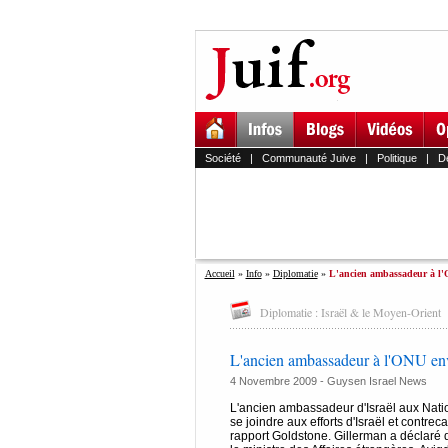
Société
|
Communauté Juive
|
Politique
|
D
Accueil
»
Info
»
Diplomatie
»
L'ancien ambassadeur à l
Diplomatie : Israël & le Moyen-Orient
L'ancien ambassadeur à l'ONU e
4 Novembre 2009 - Guysen Israel News
L'ancien ambassadeur d'Israël aux Nati
se joindre aux efforts d'Israël et contre
rapport Goldstone. Gillerman a déclaré q