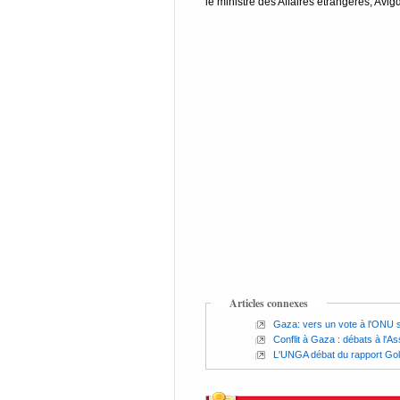
le ministre des Affaires étrangères, Avigd
Articles connexes
Gaza: vers un vote à l'ONU su
Conflit à Gaza : débats à l'A
L'UNGA débat du rapport Go