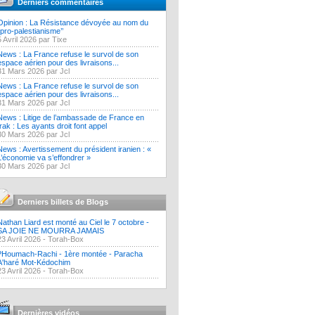
Derniers commentaires
Opinion : La Résistance dévoyée au nom du
‘’pro-palestianisme’’
5 Avril 2026 par Tixe
News : La France refuse le survol de son
espace aérien pour des livraisons...
31 Mars 2026 par Jcl
News : La France refuse le survol de son
espace aérien pour des livraisons...
31 Mars 2026 par Jcl
News : Litige de l’ambassade de France en
Irak : Les ayants droit font appel
30 Mars 2026 par Jcl
News : Avertissement du président iranien : «
L’économie va s’effondrer »
30 Mars 2026 par Jcl
Derniers billets de Blogs
Nathan Liard est monté au Ciel le 7 octobre -
SA JOIE NE MOURRA JAMAIS
23 Avril 2026 -
Torah-Box
?Houmach-Rachi - 1ère montée - Paracha
A'haré Mot-Kédochim
23 Avril 2026 -
Torah-Box
Dernières vidéos