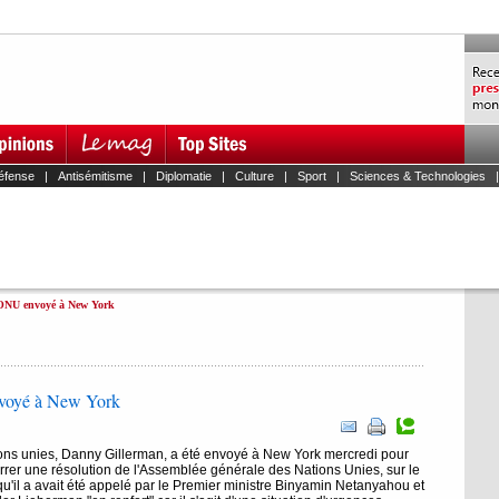
éfense
|
Antisémitisme
|
Diplomatie
|
Culture
|
Sport
|
Sciences & Technologies
'ONU envoyé à New York
nvoyé à New York
ons unies, Danny Gillerman, a été envoyé à New York mercredi pour
carrer une résolution de l'Assemblée générale des Nations Unies, sur le
u'il a avait été appelé par le Premier ministre Binyamin Netanyahou et