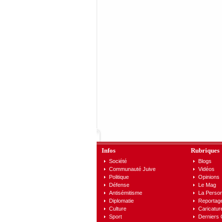
Infos
Rubriques
Société
Blogs
Communauté Juive
Vidéos
Politique
Opinions
Défense
Le Mag
Antisémitisme
La Person
Diplomatie
Reportag
Culture
Caricatur
Sport
Derniers