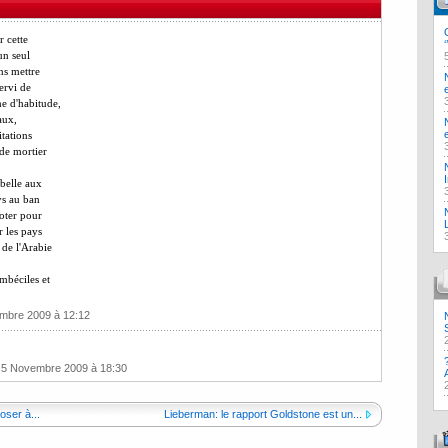
r cette
un seul
ns mettre
ervi de
 d'habitude,
aux,
itations
de mortier
 belle aux
ys au ban
oter pour
r les pays
 de l'Arabie
imbéciles et
embre 2009 à 12:12
i 5 Novembre 2009 à 18:30
ser à...
Lieberman: le rapport Goldstone est un...