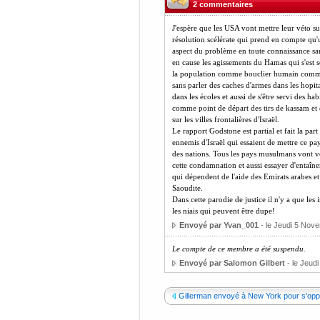
2 commentaires
J'espère que les USA vont mettre leur véto su
résolution scélérate qui prend en compte qu'
aspect du problème en toute connaissance sa
en cause les agissements du Hamas qui s'est s
la population comme bouclier humain comme
sans parler des caches d'armes dans les hopit
dans les écoles et aussi de s'être servi des hab
comme point de départ des tirs de kassam et 
sur les villes frontalières d'Israël.
Le rapport Godstone est partial et fait la part
ennemis d'Israël qui essaient de mettre ce pa
des nations. Tous les pays musulmans vont v
cette condamnation et aussi essayer d'entaîne
qui dépendent de l'aide des Emirats arabes et
Saoudite.
Dans cette parodie de justice il n'y a que les 
les niais qui peuvent être dupe!
Envoyé par Yvan_001
- le Jeudi 5 Nov
Le compte de ce membre a été suspendu.
Envoyé par Salomon Gilbert
- le Jeud
Gillerman envoyé à New York pour s'oppo