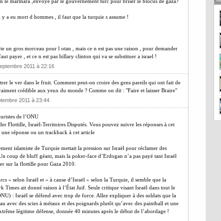
bien le marmara ,envoye par le gouvernement turc pour briser le blocus de gaza?
l y a eu mort d hommes , il faut que la turquie s assume !
ente un gros morceau pour l otan , mais ce n est pas une raison , pour demander
faut payer , et ce n est pas hillary clinton qui va se substituer a israel !
Septembre 2011 à 22:16
er le ver dans le fruit. Comment peut-on croire des gens pareils qui ont fait de
l vraiment crédible aux yeux du monde ? Comme on dit : "Faire et laisser Braire"
ptembre 2011 à 23:44
 juristes de l’ONU
r Flottille, Israël-Territoires Disputés. Vous pouvez suivre les réponses à cet
 une réponse ou un trackback à cet article
ent islamiste de Turquie mettait la pression sur Israël pour réclamer des
Un coup de bluff géant, mais la poker-face d’Erdogan n’a pas payé tant Israël
er sur la flottille pour Gaza 2010.
rcs » selon Israël et « à cause d’Israël » selon la Turquie, il semble que la
Times ait donné raison à l’État Juif. Seule critique visant Israël dans tout le
U) : Israël se défend avec trop de force. Allez expliquer à des soldats que la
eau avec des scies à métaux et des poignards plutôt qu’avec des paintball et une
’extrême légitime défense, donnée 40 minutes après le début de l’abordage !