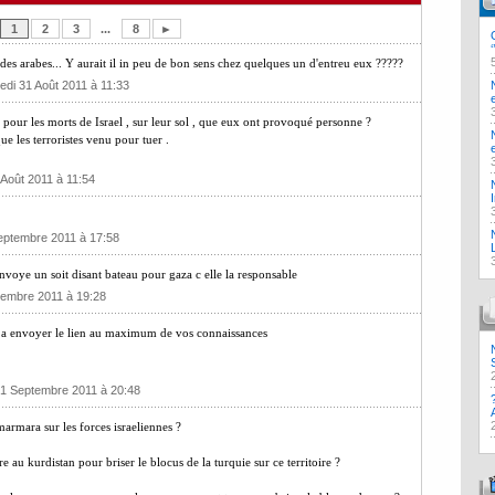
1
2
3
...
8
►
 des arabes... Y aurait il in peu de bon sens chez quelques un d'entreu eux ?????
edi 31 Août 2011 à 11:33
our les morts de Israel , sur leur sol , que eux ont provoqué personne ?
e les terroristes venu pour tuer .
 Août 2011 à 11:54
Septembre 2011 à 17:58
envoye un soit disant bateau pour gaza c elle la responsable
tembre 2011 à 19:28
 et a envoyer le lien au maximum de vos connaissances
i 1 Septembre 2011 à 20:48
marmara sur les forces israeliennes ?
 au kurdistan pour briser le blocus de la turquie sur ce territoire ?