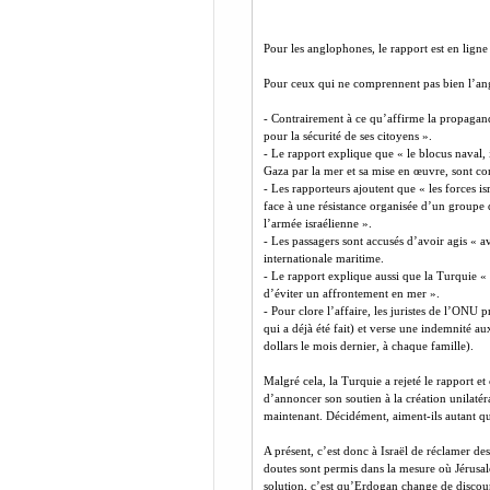
Pour les anglophones, le rapport est en ligne
Pour ceux qui ne comprennent pas bien l’angla
- Contrairement à ce qu’affirme la propagande
pour la sécurité de ses citoyens ».
- Le rapport explique que « le blocus naval,
Gaza par la mer et sa mise en œuvre, sont co
- Les rapporteurs ajoutent que « les forces 
face à une résistance organisée d’un groupe d
l’armée israélienne ».
- Les passagers sont accusés d’avoir agis « a
internationale maritime.
- Le rapport explique aussi que la Turquie « a
d’éviter un affrontement en mer ».
- Pour clore l’affaire, les juristes de l’ONU 
qui a déjà été fait) et verse une indemnité a
dollars le mois dernier, à chaque famille).
Malgré cela, la Turquie a rejeté le rapport e
d’annoncer son soutien à la création unilatéra
maintenant. Décidément, aiment-ils autant que
A présent, c’est donc à Israël de réclamer des
doutes sont permis dans la mesure où Jérusale
solution, c’est qu’Erdogan change de discours