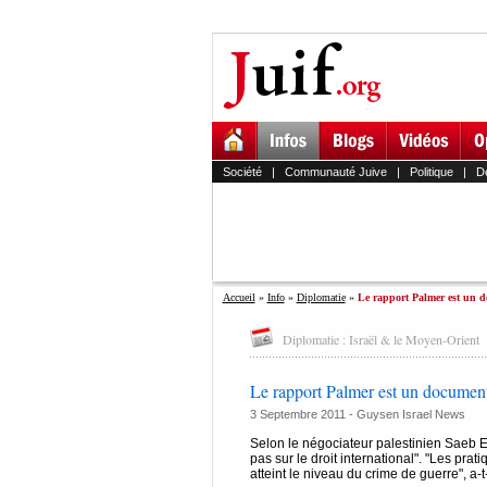
Société
|
Communauté Juive
|
Politique
|
D
Accueil
»
Info
»
Diplomatie
»
Le rapport Palmer est un d
Diplomatie : Israël & le Moyen-Orient
Le rapport Palmer est un document p
3 Septembre 2011 - Guysen Israel News
Selon le négociateur palestinien Saeb E
pas sur le droit international". "Les pra
atteint le niveau du crime de guerre", a-t-