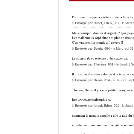
Pour une fois que la verité sort de la bouche
Envoyé par Israel, Eden_001
- le Mercr
Mais pourquoi donner d' argent ?? Que paye p
Les malheureux orphelins ont plus de droit qu
C'est vraiment la monde a l' envers !!
Envoyé par Sonia_004
- le Mercredi 31
Le compte de ce membre a été suspendu.
Envoyé par Thérèse_001
- le Jeudi 1 
il n y a pas d excuse a donne si la turquie a 
Envoyé par Denis_014
- le Jeudi 1 Sep
Therese, Denis, il y a une petition a signer
http://www.jerusalemplus.tv/
Envoyé par Israel, Eden_001
- le Jeud
comment la turquie appelle-t-elle le raid du 
et si demain , un command venait de se rendre