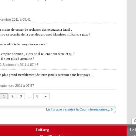
ptembre 2011 à 05:41
 moins de cesser de reclamer des excuzses a israel ,
ntre sa securite de la part des groupes islamistes militants a gaza !
enter officiellemeng des excuses !
 empire ottoman , alors qu il re ienne sur terre et qu il
 n est plus d actualite !
 2 Septembre 2011 à 07:46
le plus grand tremblement de terre jamais survenu dans leur pays ...
Septembre 2011 à 07:57
1
2
3
...
8
►
La Turquie va saisir la Cour internationale...
Juif.org
Le 