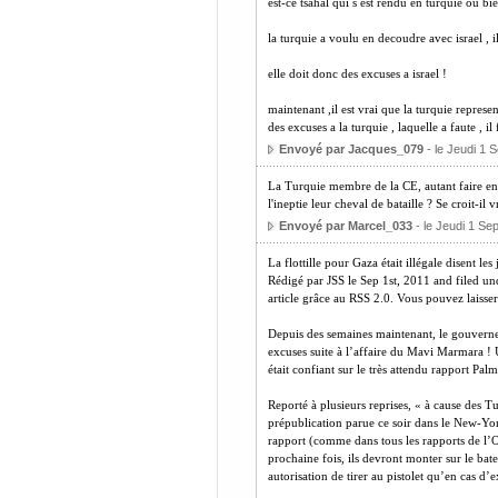
est-ce tsahal qui s est rendu en turquie ou 
la turquie a voulu en decoudre avec israel , i
elle doit donc des excuses a israel !
maintenant ,il est vrai que la turquie repres
des excuses a la turquie , laquelle a faute , il 
Envoyé par Jacques_079
- le Jeudi 1 
La Turquie membre de la CE, autant faire entr
l'ineptie leur cheval de bataille ? Se croit-i
Envoyé par Marcel_033
- le Jeudi 1 Se
La flottille pour Gaza était illégale disent les
Rédigé par JSS le Sep 1st, 2011 and filed unde
article grâce au RSS 2.0. Vous pouvez laisser
Depuis des semaines maintenant, le gouvernem
excuses suite à l’affaire du Mavi Marmara ! 
était confiant sur le très attendu rapport Palm
Reporté à plusieurs reprises, « à cause des Tu
prépublication parue ce soir dans le New-York 
rapport (comme dans tous les rapports de l’ON
prochaine fois, ils devront monter sur le bat
autorisation de tirer au pistolet qu’en cas d