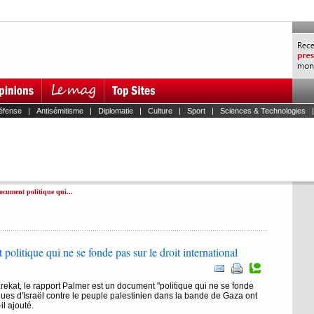
éfense
|
Antisémitisme
|
Diplomatie
|
Culture
|
Sport
|
Sciences & Technologies
ocument politique qui...
olitique qui ne se fonde pas sur le droit international
rekat, le rapport Palmer est un document "politique qui ne se fonde
tiques d'Israël contre le peuple palestinien dans la bande de Gaza ont
il ajouté.