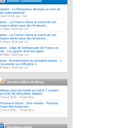
Derniers commentaires
Opinion : La Résistance dévoyée au nom du
‘’pro-palestianisme’’
5 Avril 2026 par Tixe
News : La France refuse le survol de son
espace aérien pour des livraisons...
31 Mars 2026 par Jcl
News : La France refuse le survol de son
espace aérien pour des livraisons...
31 Mars 2026 par Jcl
News : Litige de l’ambassade de France en
Irak : Les ayants droit font appel
30 Mars 2026 par Jcl
News : Avertissement du président iranien : «
L’économie va s’effondrer »
30 Mars 2026 par Jcl
Derniers billets de Blogs
Nathan Liard est monté au Ciel le 7 octobre -
SA JOIE NE MOURRA JAMAIS
23 Avril 2026 -
Torah-Box
?Houmach-Rachi - 1ère montée - Paracha
A'haré Mot-Kédochim
23 Avril 2026 -
Torah-Box
Dernières vidéos