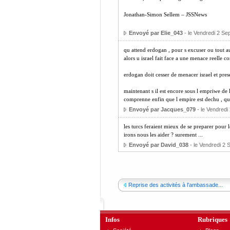
Jonathan-Simon Sellem – JSSNews
Envoyé par Elie_043
- le Vendredi 2 Se
qu attend erdogan , pour s excuser ou tout au
alors u israel fait face a une menace reelle co
erdogan doit cesser de menacer israel et pres
maintenant s il est encore sous l empriwe de l
comprenne enfin que l empire est dechu , qu il
Envoyé par Jacques_079
- le Vendredi
les turcs feraient mieux de se preparer pour 
irons nous les aider ? surement ...
Envoyé par David_038
- le Vendredi 2 
Reprise des activités à l'ambassade...
Infos
Rubriques