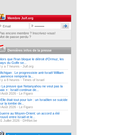
Membre Juif.org
Pas encore membre ? Inscrivez-vous!
Mot de passe perdu ?
Dernières infos de la presse
Alors que l'Iran bloque le détroit d'Ormuz, les
pays du Golfe se...
Il y a 7 heures -
Juif.org
Michigan : Le progressiste anti-Israël William
Lawrence remporte la...
Il y a 8 heures -
Times of Israel
« La preuve que Netanyahou ne veut pas la
paix » : Israël continue de...
3 Août 2026 -
Le Figaro
«Elle était tout pour lui» : un Israélien se suicide
sur la tombe de...
3 Août 2026 -
Le Figaro
Guerre au Moyen-Orient: un accord a été
trouvé entre Israël et le...
31 Juillet 2026 -
DHNet.be