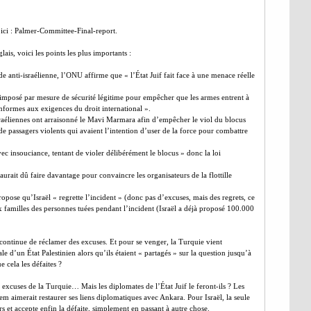
 ici : Palmer-Committee-Final-report.
is, voici les points les plus importants :
 anti-israélienne, l’ONU affirme que « l’État Juif fait face à une menace réelle
 imposé par mesure de sécurité légitime pour empêcher que les armes entrent à
nformes aux exigences du droit international ».
israéliennes ont arraisonné le Mavi Marmara afin d’empêcher le viol du blocus
e passagers violents qui avaient l’intention d’user de la force pour combattre
vec insouciance, tentant de violer délibérément le blocus » donc la loi
urait dû faire davantage pour convaincre les organisateurs de la flottille
propose qu’Israël « regrette l’incident » (donc pas d’excuses, mais des regrets, ce
ux familles des personnes tuées pendant l’incident (Israël a déjà proposé 100.000
t continue de réclamer des excuses. Et pour se venger, la Turquie vient
le d’un État Palestinien alors qu’ils étaient « partagés » sur la question jusqu’à
 cela les défaites ?
 excuses de la Turquie… Mais les diplomates de l’État Juif le feront-ils ? Les
m aimerait restaurer ses liens diplomatiques avec Ankara. Pour Israël, la seule
 et accepte enfin la défaite, simplement en passant à autre chose.