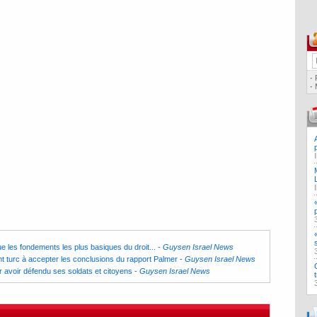
·
·
e les fondements les plus basiques du droit...
-
Guysen Israel News
t turc à accepter les conclusions du rapport Palmer
-
Guysen Israel News
 avoir défendu ses soldats et citoyens
-
Guysen Israel News