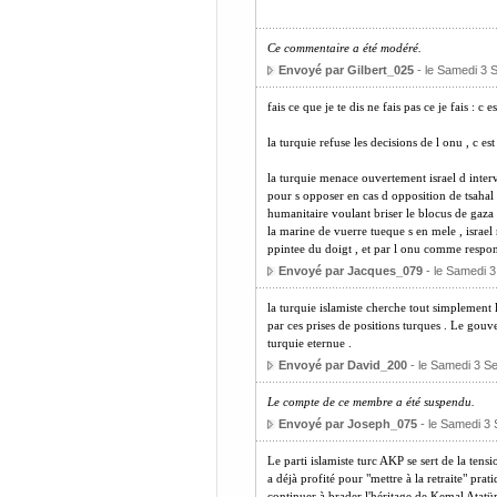
Ce commentaire a été modéré.
Envoyé par Gilbert_025
- le Samedi 3 
fais ce que je te dis ne fais pas ce je fais : 
la turquie refuse les decisions de l onu , c es
la turquie menace ouvertement israel d inter
pour s opposer en cas d opposition de tsahal q
humanitaire voulant briser le blocus de gaza 
la marine de vuerre tueque s en mele , israel r
ppintee du doigt , et par l onu comme respo
Envoyé par Jacques_079
- le Samedi 
la turquie islamiste cherche tout simplement l
par ces prises de positions turques . Le gouve
turquie eternue .
Envoyé par David_200
- le Samedi 3 S
Le compte de ce membre a été suspendu.
Envoyé par Joseph_075
- le Samedi 3
Le parti islamiste turc AKP se sert de la tensi
a déjà profité pour "mettre à la retraite" prat
continuer à brader l'héritage de Kemal Atatü