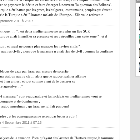
ter ce pays vers le déclin et faire émerger à nouveau "la question des Balkans".
Turquie a été battue par les grecs, les bulgares, les roumains, peuples qui étaient
cle la Turquie a été "l'homme malade de l'Europe». Elle va le redevenir.
eptembre 2011 à 23:07
 que . . . " l est de la mediterrannee ne sera plus un lieu SUR
rque allait intensifier sa presence et ses patrouilles dans cette zone " , et d
ion , et israel ne pourra plus menacer les navires civils " ,
 navires civils , alors que le marmara n avait rien de civil , comme la confirme
 blocus de gaza par israel par mesure de securite
a etait un navire civil , alors que le rapport palmer affirme
l et bien armes , et tout comme vient de le declarer ce
re agressive. . ."
vi marmara " vont reapparaitre et les incide.ts en mediterrannee vont se
e conquete et de dominateur ,
 arabo musulman , qu israel ne lui fait pas peur!
rdre , et les consequences ne seront pas belles a voir !
e 4 Septembre 2011 à 07:13
lyses de la situation. Bien qu'ayant des lacunes de l'histoire turque,la tournure