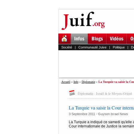
Société
|
Communauté Juive
|
Politique
|
D
Accueil
»
Info
»
Diplomatie
»
La Turquie va saisir la Cou
Diplomatie : Israël & le Moyen-Orient
La Turquie va saisir la Cour intern
3 Septembre 2011 - Guysen Israel News
La Turquie a indiqué ce samedi qu'elle a
Cour internationale de Justice la semai