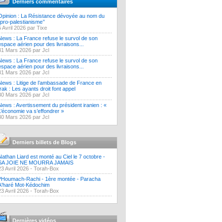
Derniers commentaires
Opinion : La Résistance dévoyée au nom du
‘’pro-palestianisme’’
5 Avril 2026 par Tixe
News : La France refuse le survol de son
espace aérien pour des livraisons...
31 Mars 2026 par Jcl
News : La France refuse le survol de son
espace aérien pour des livraisons...
31 Mars 2026 par Jcl
News : Litige de l’ambassade de France en
Irak : Les ayants droit font appel
30 Mars 2026 par Jcl
News : Avertissement du président iranien : «
L’économie va s’effondrer »
30 Mars 2026 par Jcl
Derniers billets de Blogs
Nathan Liard est monté au Ciel le 7 octobre -
SA JOIE NE MOURRA JAMAIS
23 Avril 2026 -
Torah-Box
?Houmach-Rachi - 1ère montée - Paracha
A'haré Mot-Kédochim
23 Avril 2026 -
Torah-Box
Dernières vidéos