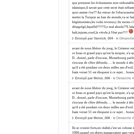
que prennent les évènements sont redoutables 
islamique,il savait que cette secte était néf
quoi assiste t'on?? Au retour de l'obscurantis
mettre la Turquie au ban du monde,va se faire 
hégémonistes,les voila revenus,( du moins c'e
désagrégé,liquéfié!!!!!!Le mal absolu??L'isla
haît,injuste,cruel,la vérole,à l'état pur!!!!
Envoyé par Yannick_004
- le Dimanche
avant de nous libérer du joug, le Créateur es
ce beau et grand pays qu'est la turquie, n'a qu
D...donné, parle d'excuse, Montebourg parle 
s'excuse de s'être défendu..... le monde à dé
qu'il a été pendant ces deux milles ans d'exil..
Isaïe verset 51 est éloquent à ce sujet... bonn
Envoyé par Moise_006
- le Dimanche 4
avant de nous libérer du joug, le Créateur es
ce beau et grand pays qu'est la turquie, n'a qu
D...donné, parle d'excuse, Montebourg parle 
s'excuse de s'être défendu..... le monde à dé
qu'il a été pendant ces deux milles ans d'exil..
Isaïe verset 51 est éloquent à ce sujet... bonn
Envoyé par Moise_006
- le Dimanche 4
Ils se croient forts,en réalité,c'est un colosse
1900,quand ces sbires massacraient sans verg