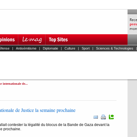
éfense
|
Antisémitisme
|
Diplomatie
|
Culture
|
Sport
|
Sciences & Technologies
r internationale de...
ationale de Justice la semaine prochaine
llait contester la légalité du blocus de la Bande de Gaza devant la
ne prochaine.