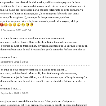
,à plus d'un titre: Ataturk,le visionnaire, a débarrassé ce pays du fardeau
aste,insidieuse,bref, ne correspondait pas au modernisme de ce grand pays,mais à
me,de la haine des juifs,causée par la montée fulgurante de cette peste,qui va
éjecter de l'alliance atlantique,car ,ils ne sont plus fiables du tout ;mais
st ce qu'ils imaginent!!),du temps de l'empire ottoman,qui c'est
m,en tout cas,dans cette voie,le très mauvais,le radical,le voyou,celui qui
 4 Septembre 2011 à 08:04
t en train de nous montrer combien les nations nous aiment.....
'un souci, embêter Israël. Mais voilà, il est fini le temps de se coucher,
d'excuse au sujet de Straus Khan, et voici maintenant que la Turquie veut qu'on
cidemment beaucoup de mal à reconnaître que le statut des Juifs ne sera plus ce
...
e semaine à tous.....
 Septembre 2011 à 08:05
t en train de nous montrer combien les nations nous aiment.....
'un souci, embêter Israël. Mais voilà, il est fini le temps de se coucher,
d'excuse au sujet de Straus Khan, et voici maintenant que la Turquie veut qu'on
cidemment beaucoup de mal à reconnaître que le statut des Juifs ne sera plus ce
...
e semaine à tous.....
 Septembre 2011 à 08:06
 en argile,se croit investi d'une mission de l'islam,mais ,on n'est plus en
ogne,les arabes,au sabre,les arméniens,les kurdes(peuple puissant au demeurant