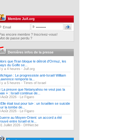
Membre Juif.org
Pas encore membre ? Inscrivez-vous!
Mot de passe perdu ?
Dernières infos de la presse
Alors que l'Iran bloque le détroit d'Ormuz, les
pays du Golfe se...
Il y a 4 heures -
Juif.org
Michigan : Le progressiste anti-Israël William
Lawrence remporte la...
Il y a 5 heures -
Times of Israel
« La preuve que Netanyahou ne veut pas la
paix » : Israël continue de...
3 Août 2026 -
Le Figaro
«Elle était tout pour lui» : un Israélien se suicide
sur la tombe de...
3 Août 2026 -
Le Figaro
Guerre au Moyen-Orient: un accord a été
trouvé entre Israël et le...
31 Juillet 2026 -
DHNet.be