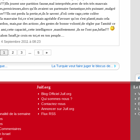
!!)Ils jouent une partition fausse,mal interprétée,avec de très très mauvais
s,pernicieuses,alors qu'ils avaient un partenaire fantastique,très puissant ,malgré
r!!!Ils ont perdu la pertie,et,ils le savent ,d'oû cette rage,cette colère
 la mauvaise foi,ce n'est jamais agréable d'avouer qu'on s'est planté,mais cela
don, mais,par des actions ,des gestes de bonne volonté,de règler par l'amitié ce
mi,cette capacité,,cette intelligence ,manifestement ,ils ne l'ont pas,hélas!!!
alom Israêl,je crois en toi,et en ton peuple....
 4 Septembre 2011 à 08:23
1
2
3
...
5
►
ue...
La Turquie veut faire juger le blocus de...
Juif.org
Le 
Blog Officiel Juif.org
V
Qui sommes-nous ?
F
Contactez-nous
E
Annoncer sur Juif.org
L
nalité de la semaine
Flux RSS
C
es
es
 Commentaires
n Israel
el