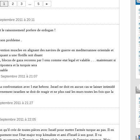
1
2
3
...
5
►
Septembre 2011 à 20:11
c est le raisonnemenf prefere de erdogan !
t son probleme .
vention musclee en alignant des navires de guerre en mediterrannee orientale et
uant a une flotille soit disant
, blocus de gaza reconnu par l onu comme etat legal et valable . . . maintenant si
ipostera et la turquie sera
nsable
3 Septembre 2011 à 21:07
a confrontation avec l etat hebreu .Israel ne doit en aucun cas se laisser intimidé
rnement israelien se doit de reagir et ne plus rasé les murs toutes les fois que la
eptembre 2011 à 21:27
 Septembre 2011 à 22:05
on qu'il crée de toutes pièces avec Israël pour mettre l'armée turque au pas. Il en
iquement tout l'état major trop kémaliste et ami d'Israël à son gout. Il va
rk et ramener la Turquie au 19eme siècle au temps de l'empire ottoman. Mais