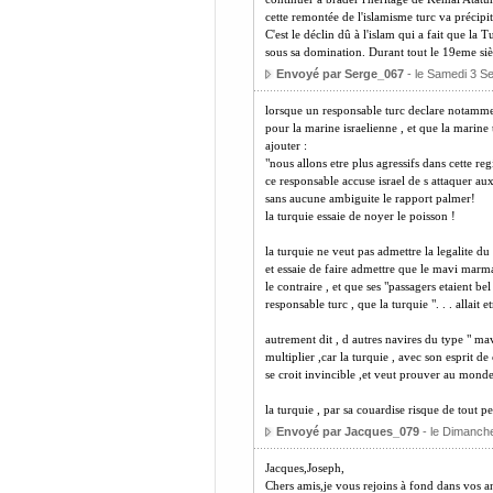
cette remontée de l'islamisme turc va précipi
C'est le déclin dû à l'islam qui a fait que la 
sous sa domination. Durant tout le 19eme siè
Envoyé par Serge_067
- le Samedi 3 S
lorsque un responsable turc declare notamment
pour la marine israelienne , et que la marine tu
ajouter :
"nous allons etre plus agressifs dans cette reg
ce responsable accuse israel de s attaquer aux
sans aucune ambiguite le rapport palmer!
la turquie essaie de noyer le poisson !
la turquie ne veut pas admettre la legalite du
et essaie de faire admettre que le mavi marmar
le contraire , et que ses "passagers etaient be
responsable turc , que la turquie ". . . allait et
autrement dit , d autres navires du type " ma
multiplier ,car la turquie , avec son esprit d
se croit invincible ,et veut prouver au monde
la turquie , par sa couardise risque de tout pe
Envoyé par Jacques_079
- le Dimanch
Jacques,Joseph,
Chers amis,je vous rejoins à fond dans vos ana