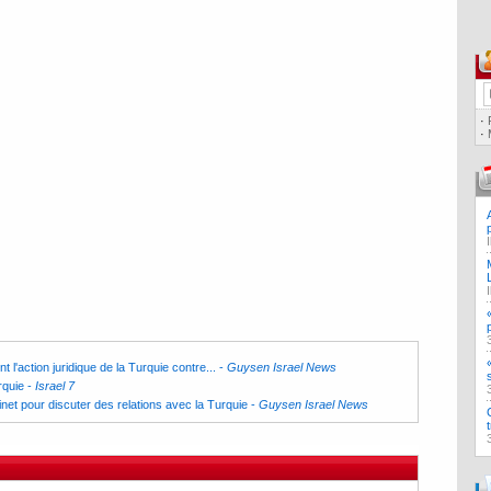
·
·
ent l'action juridique de la Turquie contre...
-
Guysen Israel News
rquie
-
Israel 7
net pour discuter des relations avec la Turquie
-
Guysen Israel News