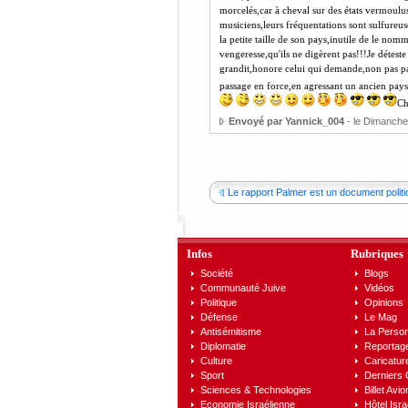
morcelés,car à cheval sur des états vermoulus!
musiciens,leurs fréquentations sont sulfureuse
la petite taille de son pays,inutile de le nomme
vengeresse,qu'ils ne digèrent pas!!!Je déteste
grandit,honore celui qui demande,non pas par
passage en force,en agressant un ancien pays a
Ch
Envoyé par Yannick_004
- le Dimanche
Le rapport Palmer est un document politiq
Infos
Rubriques
Société
Blogs
Communauté Juive
Vidéos
Politique
Opinions
Défense
Le Mag
Antisémitisme
La Person
Diplomatie
Reportag
Culture
Caricatur
Sport
Derniers
Sciences & Technologies
Billet Avio
Economie Israélienne
Hôtel Isra