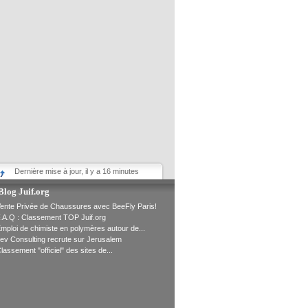
Dernière mise à jour, il y a 16 minutes
Blog Juif.org
ente Privée de Chaussures avec BeeFly Paris!
.A.Q : Classement TOP Juif.org
mploi de chimiste en polymères autour de...
ev Consulting recrute sur Jerusalem
lassement "officiel" des sites de...