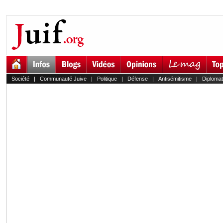
Société
|
Communauté Juive
|
Politique
|
Défense
|
Antisémitisme
|
Diplomat