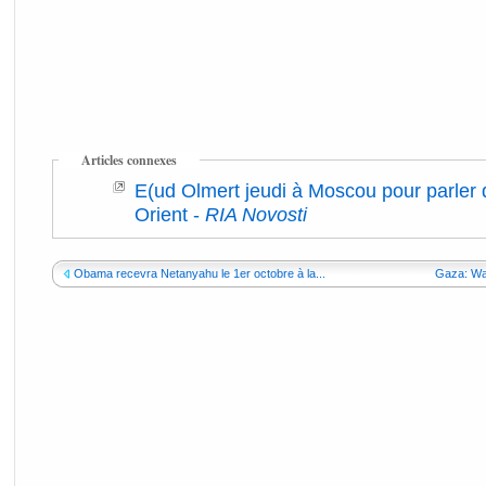
Articles connexes
E(ud Olmert jeudi à Moscou pour parler d
Orient
-
RIA Novosti
Obama recevra Netanyahu le 1er octobre à la...
Gaza: Wa