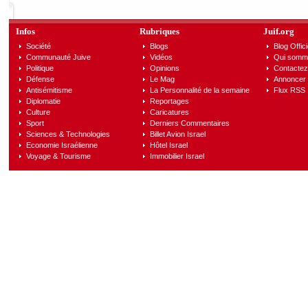
Infos
Rubriques
Juif.org
Société
Blogs
Blog Offici
Communauté Juive
Vidéos
Qui somm
Politique
Opinions
Contactez
Défense
Le Mag
Annoncer s
Antisémitisme
La Personnalité de la semaine
Flux RSS
Diplomatie
Reportages
Culture
Caricatures
Sport
Derniers Commentaires
Sciences & Technologies
Billet Avion Israel
Economie Israélienne
Hôtel Israel
Voyage & Tourisme
Immobilier Israel