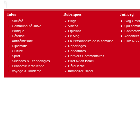
Infos
Rubriques
Juif.org
Société
Blogs
Blog Offici
Communauté Juive
Vidéos
Qui somm
Politique
Opinions
Contactez
Défense
Le Mag
Annoncer s
Antisémitisme
La Personnalité de la semaine
Flux RSS
Diplomatie
Reportages
Culture
Caricatures
Sport
Derniers Commentaires
Sciences & Technologies
Billet Avion Israel
Economie Israélienne
Hôtel Israel
Voyage & Tourisme
Immobilier Israel