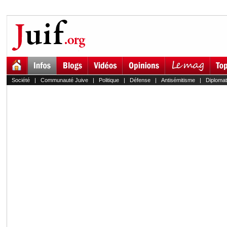
Société
|
Communauté Juive
|
Politique
|
Défense
|
Antisémitisme
|
Diplomat