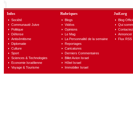
Infos
Rubriques
Juif.org
Société
Blogs
Blog Offici
Communauté Juive
Vidéos
Qui somm
Politique
Opinions
Contactez
Défense
Le Mag
Annoncer s
Antisémitisme
La Personnalité de la semaine
Flux RSS
Diplomatie
Reportages
Culture
Caricatures
Sport
Derniers Commentaires
Sciences & Technologies
Billet Avion Israel
Economie Israélienne
Hôtel Israel
Voyage & Tourisme
Immobilier Israel