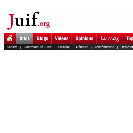
Société
|
Communauté Juive
|
Politique
|
Défense
|
Antisémitisme
|
Diplomat