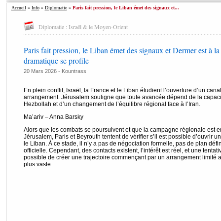
Accueil
»
Info
»
Diplomatie
»
Paris fait pression, le Liban émet des signaux et...
Diplomatie : Israël & le Moyen-Orient
Paris fait pression, le Liban émet des signaux et Dermer est à 
dramatique se profile
20 Mars 2026 -
Kountrass
En plein conflit, Israël, la France et le Liban étudient l’ouverture d’un ca
arrangement. Jérusalem souligne que toute avancée dépend de la capacité
Hezbollah et d’un changement de l’équilibre régional face à l’Iran.
Ma’ariv – Anna Barsky
Alors que les combats se poursuivent et que la campagne régionale est en
Jérusalem, Paris et Beyrouth tentent de vérifier s’il est possible d’ouvrir u
le Liban. À ce stade, il n’y a pas de négociation formelle, pas de plan défin
officielle. Cependant, des contacts existent, l’intérêt est réel, et une tentati
possible de créer une trajectoire commençant par un arrangement limité
plus vaste.