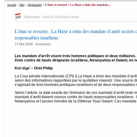
Accueil
»
Info
»
Diplomatie
»
L’étau se resserre : La Haye a émis des mandats...
Diplomatie : Israël & le Moyen-Orient
L’étau se resserre : La Haye a émis des mandats d’arrêt secrets c
responsables israéliens
17 Mai 2026 -
Kountrass
Les mandats d’arrêt visent trois hommes politiques et deux militaires
émis contre de hauts dirigeants israéliens, Netanyahou et Galant, en
Kol réga’ – Oriel Philip
La Cour pénale internationale (CPI) à La Haye a émis des mandats d’arrêt 
selon des informations rapportées par le quotidien
Haaretz
. Une source di
s’agissait de trois hommes politiques israéliens et de deux responsables mi
Selon l’article, la date exacte de l’émission de ces mandats d’arrêt reste
mandats d’arrêt étaient connus contre de hauts responsables israéliens : 
Netanyahou et l’ancien ministre de la Défense Yoav Galant. Ces mandats