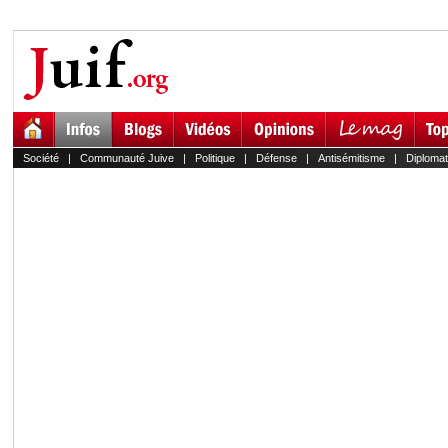
Société
|
Communauté Juive
|
Politique
|
Défense
|
Antisémitisme
|
Diplomat