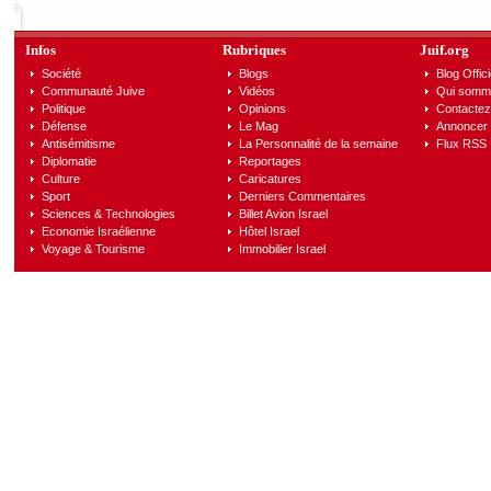
Infos
Rubriques
Juif.org
Société
Blogs
Blog Offici
Communauté Juive
Vidéos
Qui somm
Politique
Opinions
Contactez
Défense
Le Mag
Annoncer s
Antisémitisme
La Personnalité de la semaine
Flux RSS
Diplomatie
Reportages
Culture
Caricatures
Sport
Derniers Commentaires
Sciences & Technologies
Billet Avion Israel
Economie Israélienne
Hôtel Israel
Voyage & Tourisme
Immobilier Israel