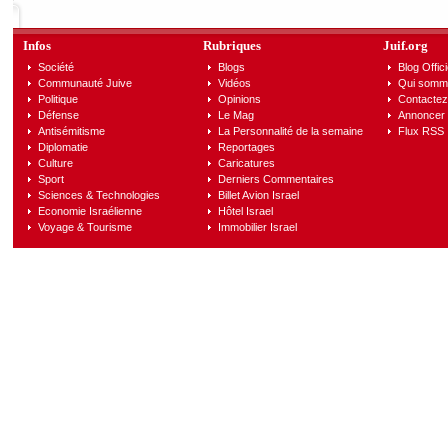
Infos
Rubriques
Juif.org
Société
Blogs
Blog Offici
Communauté Juive
Vidéos
Qui somm
Politique
Opinions
Contactez
Défense
Le Mag
Annoncer s
Antisémitisme
La Personnalité de la semaine
Flux RSS
Diplomatie
Reportages
Culture
Caricatures
Sport
Derniers Commentaires
Sciences & Technologies
Billet Avion Israel
Economie Israélienne
Hôtel Israel
Voyage & Tourisme
Immobilier Israel