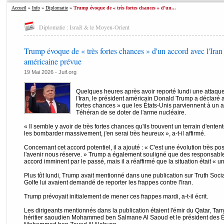
Accueil
»
Info
»
Diplomatie
»
Trump évoque de « très fortes chances » d'un...
Diplomatie : Israël & le Moyen-Orient
Trump évoque de « très fortes chances » d'un accord avec l'Iran 
américaine prévue
19 Mai 2026 - Juif.org
Quelques heures après avoir reporté lundi une attaque
l'Iran, le président américain Donald Trump a déclaré au
fortes chances » que les États-Unis parviennent à un 
Téhéran de se doter de l'arme nucléaire.
« Il semble y avoir de très fortes chances qu'ils trouvent un terrain d'ente
les bombarder massivement, j'en serai très heureux », a-t-il affirmé.
Concernant cet accord potentiel, il a ajouté : « C'est une évolution très p
l'avenir nous réserve. » Trump a également souligné que des responsable
accord imminent par le passé, mais il a réaffirmé que la situation était « un 
Plus tôt lundi, Trump avait mentionné dans une publication sur Truth Socia
Golfe lui avaient demandé de reporter les frappes contre l'Iran.
Trump prévoyait initialement de mener ces frappes mardi, a-t-il écrit.
Les dirigeants mentionnés dans la publication étaient l'émir du Qatar, Ta
héritier saoudien Mohammed ben Salmane Al Saoud et le président des Ém