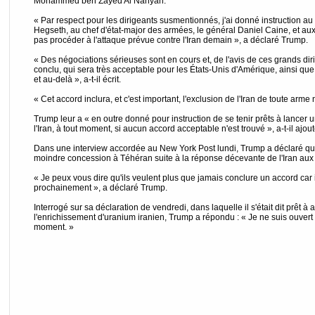
Mohammed ben Zayed Al Nahyan.
« Par respect pour les dirigeants susmentionnés, j'ai donné instruction au 
Hegseth, au chef d'état-major des armées, le général Daniel Caine, et a
pas procéder à l'attaque prévue contre l'Iran demain », a déclaré Trump.
« Des négociations sérieuses sont en cours et, de l'avis de ces grands diri
conclu, qui sera très acceptable pour les États-Unis d'Amérique, ainsi qu
et au-delà », a-t-il écrit.
« Cet accord inclura, et c'est important, l'exclusion de l'Iran de toute arme nu
Trump leur a « en outre donné pour instruction de se tenir prêts à lancer 
l'Iran, à tout moment, si aucun accord acceptable n'est trouvé », a-t-il ajout
Dans une interview accordée au New York Post lundi, Trump a déclaré qu'il 
moindre concession à Téhéran suite à la réponse décevante de l'Iran aux 
« Je peux vous dire qu'ils veulent plus que jamais conclure un accord car 
prochainement », a déclaré Trump.
Interrogé sur sa déclaration de vendredi, dans laquelle il s'était dit prêt 
l'enrichissement d'uranium iranien, Trump a répondu : « Je ne suis ouvert
moment. »