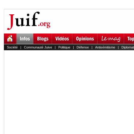
Société
|
Communauté Juive
|
Politique
|
Défense
|
Antisémitisme
|
Diplomat