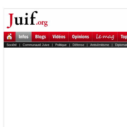
Société
|
Communauté Juive
|
Politique
|
Défense
|
Antisémitisme
|
Diplomat