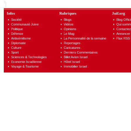
Infos
Rubriques
Juif.org
Société
Blogs
Blog Offici
Communauté Juive
Vidéos
Qui somm
Politique
Opinions
Contactez
Défense
Le Mag
Annoncer s
Antisémitisme
La Personnalité de la semaine
Flux RSS
Diplomatie
Reportages
Culture
Caricatures
Sport
Derniers Commentaires
Sciences & Technologies
Billet Avion Israel
Economie Israélienne
Hôtel Israel
Voyage & Tourisme
Immobilier Israel