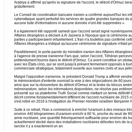
Arabiya a affirmé qu'après la signature de l'accord, le détroit d'Ormuz sera
gratuitement.
Le Conseil de coordination bancaire iranien a confirmé aujourd'hui les inf
cyberattaque ayant perturbé les services de quatre grandes banques du 
aucune fuite d'informations ni aucune donnée n'ont été supprimées ».
Il a également été rapporté samedi que l'accord serait signé numériqueme
Affaires étrangères a déclaré à Al Jazeera à l'époque que la cérémonie au
parties y participeraient virtuellement. L'Iran n'a toutefois pas confirmé ce
Affaires étrangères a indiqué qu'aucune cérémonie de signature n'était p
Parallèlement, le porte-parole du ministère iranien des Affaires étrangèr
à l'agence de presse iranienne Fars que, selon l'accord, Téhéran percevr
prétendument fournis dans le détroit d'Ormuz. Ce point constitue un obst
avec les États-Unis, qui se sont jusqu'à présent fermement opposés à tout
commerciale stratégique, totalement ouverte aux navires civils et aux pétro
Malgré l'opposition iranienne, le président Donald Trump a affirmé vendred
le mémorandum d'entente ouvrirait la voie à des négociations de 60 jours
ainsi que sur la réouverture du détroit d'Ormuz et la levée du blocus améri
mémorandum, selon les informations disponibles, ne résolve pas entièreme
présenté sur sa plateforme Truth Social comme mettant un terme définitif à
décrit comme fondamentalement différent de l'accord nucléaire de 2015 c
s'est retiré en 2018 à l'instigation du Premier ministre israélien Benjamin
Suite à ce retrait, l'Iran a commencé à enrichir l'uranium à des niveaux trè
environ 440 kilogrammes d'uranium enrichi à 60 %, proche du seuil de 90 
arme nucléaire, une quantité théoriquement suffisante pour environ dix 
actuellement stocké dans des installations nucléaires détruites lors de la 
lancée il y a exactement un an.