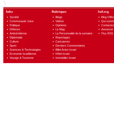
Infos
Rubriques
Juif.org
Société
Blogs
Blog Offici
Communauté Juive
Vidéos
Qui somm
Politique
Opinions
Contactez
Défense
Le Mag
Annoncer s
Antisémitisme
La Personnalité de la semaine
Flux RSS
Diplomatie
Reportages
Culture
Caricatures
Sport
Derniers Commentaires
Sciences & Technologies
Billet Avion Israel
Economie Israélienne
Hôtel Israel
Voyage & Tourisme
Immobilier Israel