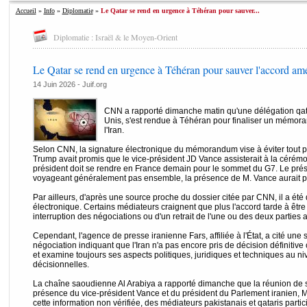
Accueil
»
Info
»
Diplomatie
»
Le Qatar se rend en urgence à Téhéran pour sauver...
Diplomatie : Israël & le Moyen-Orient
Le Qatar se rend en urgence à Téhéran pour sauver l'accord am
14 Juin 2026 - Juif.org
CNN a rapporté dimanche matin qu'une délégation qatar
Unis, s'est rendue à Téhéran pour finaliser un mémor
l'Iran.
Selon CNN, la signature électronique du mémorandum vise à éviter tout 
Trump avait promis que le vice-président JD Vance assisterait à la cérém
président doit se rendre en France demain pour le sommet du G7. Le prési
voyageant généralement pas ensemble, la présence de M. Vance aurait pu p
Par ailleurs, d'après une source proche du dossier citée par CNN, il a ét
électronique. Certains médiateurs craignent que plus l'accord tarde à être 
interruption des négociations ou d'un retrait de l'une ou des deux parties
Cependant, l'agence de presse iranienne Fars, affiliée à l'État, a cité une
négociation indiquant que l'Iran n'a pas encore pris de décision définit
et examine toujours ses aspects politiques, juridiques et techniques au n
décisionnelles.
La chaîne saoudienne Al Arabiya a rapporté dimanche que la réunion de si
présence du vice-président Vance et du président du Parlement iranien
cette information non vérifiée, des médiateurs pakistanais et qataris parti