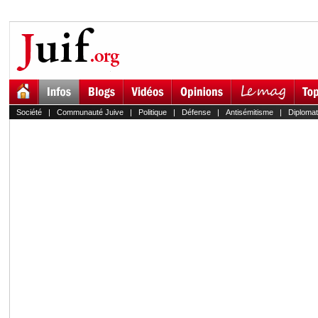
Société
|
Communauté Juive
|
Politique
|
Défense
|
Antisémitisme
|
Diplomat