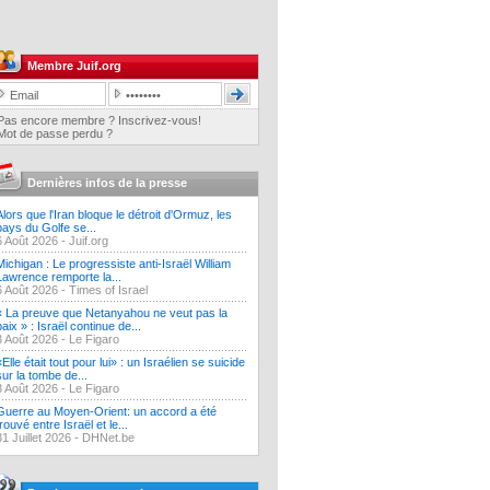
Membre Juif.org
Pas encore membre ? Inscrivez-vous!
Mot de passe perdu ?
Dernières infos de la presse
Alors que l'Iran bloque le détroit d'Ormuz, les
pays du Golfe se...
6 Août 2026 -
Juif.org
Michigan : Le progressiste anti-Israël William
Lawrence remporte la...
6 Août 2026 -
Times of Israel
« La preuve que Netanyahou ne veut pas la
paix » : Israël continue de...
3 Août 2026 -
Le Figaro
«Elle était tout pour lui» : un Israélien se suicide
sur la tombe de...
3 Août 2026 -
Le Figaro
Guerre au Moyen-Orient: un accord a été
trouvé entre Israël et le...
31 Juillet 2026 -
DHNet.be