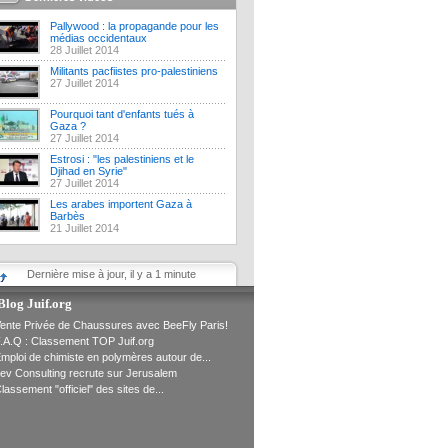
Pallywood : la propagande pour les
médias occidentaux
28 Juillet 2014
Militants pacfiistes pro-palestiniens
27 Juillet 2014
Pourquoi tant d'enfants tués à
Gaza ?
27 Juillet 2014
Estrosi : "les palestiniens et le
Djihad en Syrie"
27 Juillet 2014
Les arabes importent Gaza à
Barbès
21 Juillet 2014
Dernière mise à jour, il y a 1 minute
Blog Juif.org
ente Privée de Chaussures avec BeeFly Paris!
.A.Q : Classement TOP Juif.org
mploi de chimiste en polymères autour de...
ev Consulting recrute sur Jerusalem
lassement "officiel" des sites de...