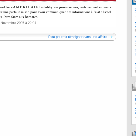
rand frere A M E R I C A I NLes lobbyistes pro-israéliens, certainement soutenus
ir une parfaite raison pour avoir communiquer des informations à l'état d'Israel
s libres faces aux barbares.
3 Novembre 2007 à 22:04
.
Rice pourrait témoigner dans une affaire...