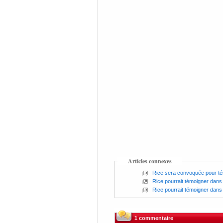
Articles connexes
Rice sera convoquée pour tém
Rice pourrait témoigner dans 
Rice pourrait témoigner dans 
1 commentaire