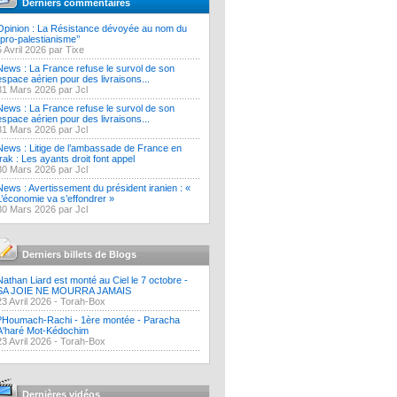
Derniers commentaires
Opinion : La Résistance dévoyée au nom du
‘’pro-palestianisme’’
5 Avril 2026 par Tixe
News : La France refuse le survol de son
espace aérien pour des livraisons...
31 Mars 2026 par Jcl
News : La France refuse le survol de son
espace aérien pour des livraisons...
31 Mars 2026 par Jcl
News : Litige de l’ambassade de France en
Irak : Les ayants droit font appel
30 Mars 2026 par Jcl
News : Avertissement du président iranien : «
L’économie va s’effondrer »
30 Mars 2026 par Jcl
Derniers billets de Blogs
Nathan Liard est monté au Ciel le 7 octobre -
SA JOIE NE MOURRA JAMAIS
23 Avril 2026 -
Torah-Box
?Houmach-Rachi - 1ère montée - Paracha
A'haré Mot-Kédochim
23 Avril 2026 -
Torah-Box
Dernières vidéos