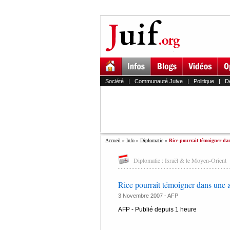
Société
|
Communauté Juive
|
Politique
|
D
Accueil
»
Info
»
Diplomatie
»
Rice pourrait témoigner dan
Diplomatie : Israël & le Moyen-Orient
Rice pourrait témoigner dans une a
3 Novembre 2007 -
AFP
AFP - Publié depuis 1 heure