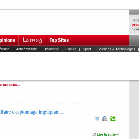
éfense
|
Antisémitisme
|
Diplomatie
|
Culture
|
Sport
|
Sciences & Technologies
s une affaire...
ffaire d'espionnage impliquant ...
Lire la suite »