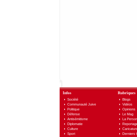
Infos
Rubriques
Société
Blogs
Communauté Juive
Vidéos
Politique
Opinions
Défense
Le Mag
Antisémitisme
La Person
Diplomatie
Reportag
Culture
Caricatur
Sport
Derniers