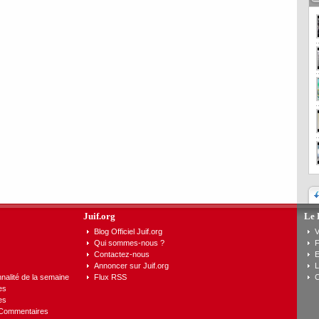
Juif.org
Le 
Blog Officiel Juif.org
V
Qui sommes-nous ?
F
Contactez-nous
E
Annoncer sur Juif.org
L
nalité de la semaine
Flux RSS
C
es
es
 Commentaires